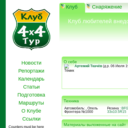
Клуб
Снаряжение
Клуб любителей внед
О себе
Новости
Артемий Ткачёв
(д.р. 06 Июля 19
Репортажи
Тёмик
Календарь
Статьи
Подготовка
Техника
Маршруты
Автомобиль:
, Опель
Резина :
BFG
О Клубе
Фронтера №1000
33x10.5R15
Ссылки
Материалы выложенные на сайт
Counters must be here