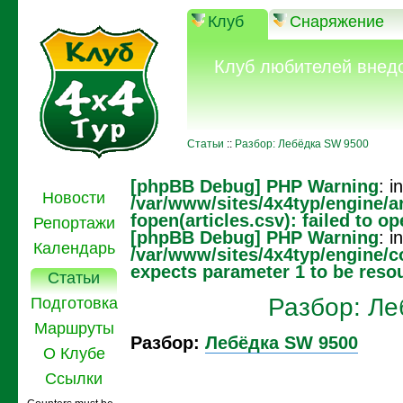
Клуб
Снаряжение
Клуб любителей внед
Статьи
::
Разбор: Лебёдка SW 9500
[phpBB Debug] PHP Warning
: in
Новости
/var/www/sites/4x4typ/engine/ar
fopen(articles.csv): failed to o
Репортажи
[phpBB Debug] PHP Warning
: in
Календарь
/var/www/sites/4x4typ/engine
expects parameter 1 to be reso
Статьи
Разбор: Л
Подготовка
Маршруты
Разбор:
Лебёдка SW 9500
О Клубе
Ссылки