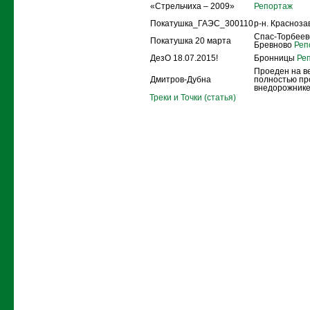
«Стрельчиха – 2009»
Репортаж
Покатушка_ГАЭС_300110
р-н. Красноз
Спас-Торбеево
Покатушка 20 марта
Бревново
Реп
ДезО 18.07.2015!
Бронницы
Реп
Проеден на в
Дмитров-Дубна
полностью пр
внедорожнике
Треки и Точки (статья)