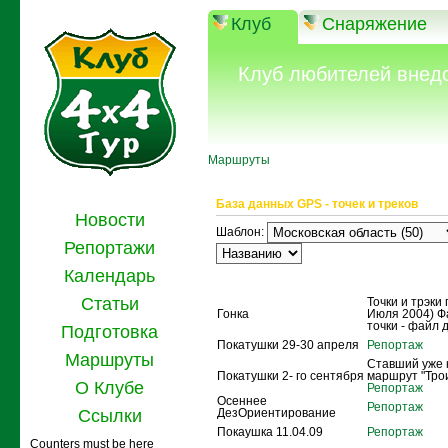
Клуб
Снаряжение
Клуб любителей внед
Маршруты
База данных GPS - точек и треков
Новости
Шаблон:
Репортажи
Календарь
Название
Описание
Статьи
Точки и трэки 
Гонка
Июля 2004) Ф
точки - файл 
Подготовка
Покатушки 29-30 апреля
Репортаж
Маршруты
Ставший уже 
Покатушки 2- го сентября
маршрут "Тро
О Клубе
Репортаж
Осеннее
Репортаж
Ссылки
ДезОриентирование
Покаушка 11.04.09
Репортаж
Counters must be here