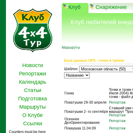
Клуб
Снаряжение
Клуб любителей внед
Маршруты
База данных GPS - точек и треков
Новости
Шаблон:
Репортажи
Календарь
Название
Описание
Статьи
Точки и трэки 
Гонка
Июля 2004) Ф
точки - файл 
Подготовка
Покатушки 29-30 апреля
Репортаж
Маршруты
Ставший уже 
Покатушки 2- го сентября
маршрут "Тро
О Клубе
Репортаж
Осеннее
Репортаж
Ссылки
ДезОриентирование
Покаушка 11.04.09
Репортаж
Counters must be here