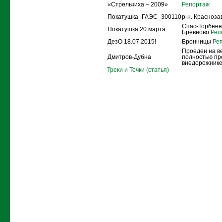
«Стрельчиха – 2009»
Репортаж
Покатушка_ГАЭС_300110
р-н. Красноз
Спас-Торбеево
Покатушка 20 марта
Бревново
Реп
ДезО 18.07.2015!
Бронницы
Реп
Проеден на в
Дмитров-Дубна
полностью пр
внедорожнике
Треки и Точки (статья)