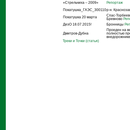
«Стрельчиха – 2009»
Репортаж
Покатушка_ГАЭС_300110
р-н. Красноз
Спас-Торбеево
Покатушка 20 марта
Бревново
Реп
ДезО 18.07.2015!
Бронницы
Реп
Проеден на в
Дмитров-Дубна
полностью пр
внедорожнике
Треки и Точки (статья)