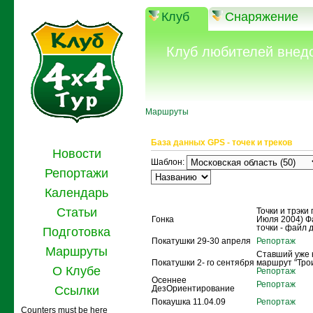
Клуб
Снаряжение
Клуб любителей внед
Маршруты
База данных GPS - точек и треков
Новости
Шаблон:
Репортажи
Календарь
Название
Описание
Статьи
Точки и трэки 
Гонка
Июля 2004) Ф
точки - файл 
Подготовка
Покатушки 29-30 апреля
Репортаж
Маршруты
Ставший уже 
Покатушки 2- го сентября
маршрут "Тро
О Клубе
Репортаж
Осеннее
Репортаж
Ссылки
ДезОриентирование
Покаушка 11.04.09
Репортаж
Counters must be here