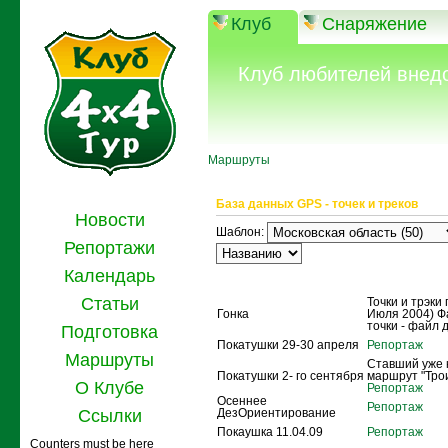
Клуб
Снаряжение
Клуб любителей внед
Маршруты
База данных GPS - точек и треков
Новости
Шаблон:
Репортажи
Календарь
Название
Описание
Статьи
Точки и трэки 
Гонка
Июля 2004) Ф
точки - файл 
Подготовка
Покатушки 29-30 апреля
Репортаж
Маршруты
Ставший уже 
Покатушки 2- го сентября
маршрут "Тро
О Клубе
Репортаж
Осеннее
Репортаж
Ссылки
ДезОриентирование
Покаушка 11.04.09
Репортаж
Counters must be here