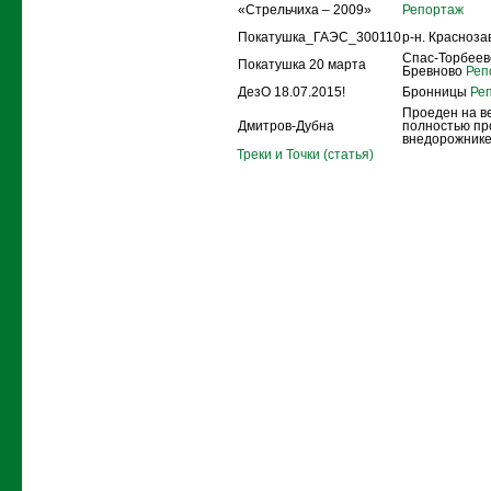
«Стрельчиха – 2009»
Репортаж
Покатушка_ГАЭС_300110
р-н. Красноз
Спас-Торбеево
Покатушка 20 марта
Бревново
Реп
ДезО 18.07.2015!
Бронницы
Реп
Проеден на в
Дмитров-Дубна
полностью пр
внедорожнике
Треки и Точки (статья)