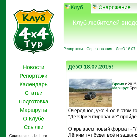
Клуб
Снаряжение
Клуб любителей внед
Репортажи
::
Соревнования
::
ДезО 18.07.
ДезО 18.07.2015!
Новости
Репортажи
Календарь
Время
с 2015
Маршрут
Бро
Статьи
Подготовка
Маршруты
Очередное, уже 4-ое в этом г
"ДезОриентирование" пройдёт
О Клубе
Ссылки
Открываем новый формат - "Л
Лёгким тут будет всё и задан
Counters must be here