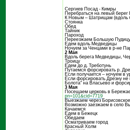
Сергиев Посад - Кимры
Перебраться на левый берег 
К Новым – Шатрищам (вдоль 
Стоянка
Обед
Тайник
Пароход
Переезжаем Большую Пудиц
Едем вдоль Медведицы
Ночуем за Ченцами в р-не П
2 Мая
Вдоль берега Медведицы, Че
Троицу
Едем до д. Треботунь
Путаемся форсировать р. Дре
Если получается – ночуем в у
Если форсировать Дрезну не 
Болота” на Власьево и форси
3 Мая
Посещаем церковь в Бережа
pn=101&cid=7719
Выезжаем через Борисовско
Возможно заезжаем в село В
Качаемся
Едем в Бежецк
Обедаем
Осматриваем город
Красный Холм