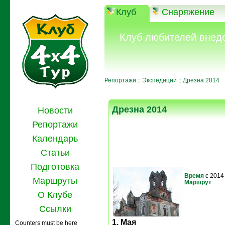
Клуб
Снаряжение
Клуб любителей внед
Репортажи
::
Экспедиции
::
Дрезна 2014
Дрезна 2014
Новости
Репортажи
Календарь
Статьи
Подготовка
Время
с 2014
Маршруты
Маршрут
О Клубе
Ссылки
1. Мая
Counters must be here