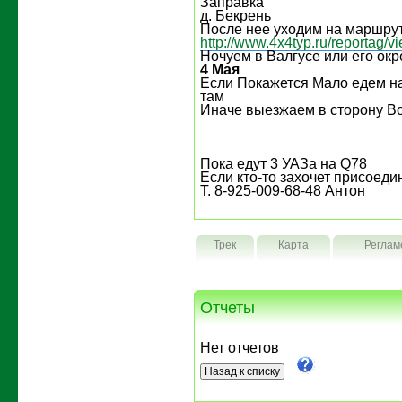
Заправка
д. Бекрень
После нее уходим на маршрут 
http://www.4x4typ.ru/reportag/
Ночуем в Валгусе или его окр
4 Мая
Если Покажется Мало едем н
там
Иначе выезжаем в сторону В
Пока едут 3 УАЗа на Q78
Если кто-то захочет присоедин
Т. 8-925-009-68-48 Антон
Трек
Карта
Реглам
Отчеты
Нет отчетов