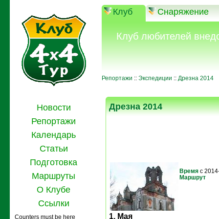
Клуб
Снаряжение
Клуб любителей внед
Репортажи
::
Экспедиции
::
Дрезна 2014
Дрезна 2014
Новости
Репортажи
Календарь
Статьи
Подготовка
Время
с 2014
Маршруты
Маршрут
О Клубе
Ссылки
1. Мая
Counters must be here