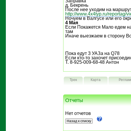
Заправка
д. Бекрень
После нее уходим на маршрут 
http://www.4x4typ.ru/reportag/
Ночуем в Валгусе или его окр
4 Мая
Если Покажется Мало едем н
там
Иначе выезжаем в сторону В
Пока едут 3 УАЗа на Q78
Если кто-то захочет присоедин
Т. 8-925-009-68-48 Антон
Трек
Карта
Реглам
Отчеты
Нет отчетов