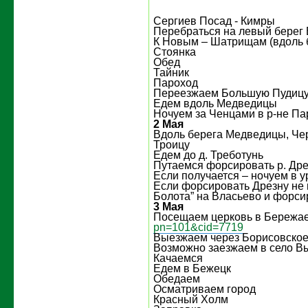
Сергиев Посад - Кимры
Перебраться на левый берег 
К Новым – Шатрищам (вдоль 
Стоянка
Обед
Тайник
Пароход
Переезжаем Большую Пудиц
Едем вдоль Медведицы
Ночуем за Ченцами в р-не П
2 Мая
Вдоль берега Медведицы, Че
Троицу
Едем до д. Треботунь
Путаемся форсировать р. Дре
Если получается – ночуем в у
Если форсировать Дрезну не 
Болота” на Власьево и форси
3 Мая
Посещаем церковь в Бережа
pn=101&cid=7719
Выезжаем через Борисовско
Возможно заезжаем в село В
Качаемся
Едем в Бежецк
Обедаем
Осматриваем город
Красный Холм