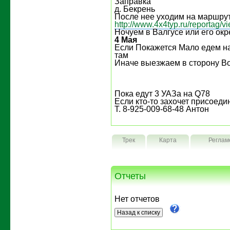
Заправка
д. Бекрень
После нее уходим на маршрут 
http://www.4x4typ.ru/reportag/
Ночуем в Валгусе или его окр
4 Мая
Если Покажется Мало едем н
там
Иначе выезжаем в сторону В
Пока едут 3 УАЗа на Q78
Если кто-то захочет присоедин
Т. 8-925-009-68-48 Антон
Трек
Карта
Реглам
Отчеты
Нет отчетов