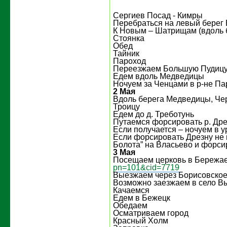
Сергиев Посад - Кимры
Перебраться на левый берег 
К Новым – Шатрищам (вдоль 
Стоянка
Обед
Тайник
Пароход
Переезжаем Большую Пудиц
Едем вдоль Медведицы
Ночуем за Ченцами в р-не П
2 Мая
Вдоль берега Медведицы, Че
Троицу
Едем до д. Треботунь
Путаемся форсировать р. Дре
Если получается – ночуем в у
Если форсировать Дрезну не 
Болота” на Власьево и форси
3 Мая
Посещаем церковь в Бережа
pn=101&cid=7719
Выезжаем через Борисовско
Возможно заезжаем в село В
Качаемся
Едем в Бежецк
Обедаем
Осматриваем город
Красный Холм