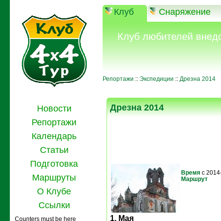
Клуб
Снаряжение
Клуб любителей внед
Репортажи
::
Экспедиции
::
Дрезна 2014
Дрезна 2014
Новости
Репортажи
Календарь
Статьи
Подготовка
Время
с 2014
Маршруты
Маршрут
О Клубе
Ссылки
1. Мая
Counters must be here