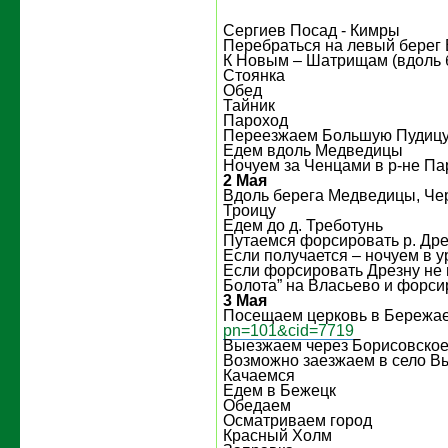
Сергиев Посад - Кимры
Перебраться на левый берег 
К Новым – Шатрищам (вдоль 
Стоянка
Обед
Тайник
Пароход
Переезжаем Большую Пудиц
Едем вдоль Медведицы
Ночуем за Ченцами в р-не П
2 Мая
Вдоль берега Медведицы, Че
Троицу
Едем до д. Треботунь
Путаемся форсировать р. Дре
Если получается – ночуем в у
Если форсировать Дрезну не 
Болота” на Власьево и форси
3 Мая
Посещаем церковь в Бережа
pn=101&cid=7719
Выезжаем через Борисовско
Возможно заезжаем в село В
Качаемся
Едем в Бежецк
Обедаем
Осматриваем город
Красный Холм