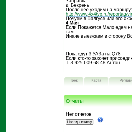
Заправка
д. Бекрень
После нее уходим на маршрут 
http://www.4x4typ.ru/reportag/
Ночуем в Валгусе или его окр
4 Мая
Если Покажется Мало едем н
там
Иначе выезжаем в сторону В
Пока едут 3 УАЗа на Q78
Если кто-то захочет присоедин
Т. 8-925-009-68-48 Антон
Трек
Карта
Реглам
Отчеты
Нет отчетов