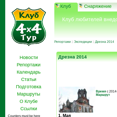
Клуб
Снаряжение
Клуб любителей внед
Репортажи
::
Экспедиции
::
Дрезна 2014
Дрезна 2014
Новости
Репортажи
Календарь
Статьи
Подготовка
Время
с 2014
Маршруты
Маршрут
О Клубе
Ссылки
1. Мая
Counters must be here