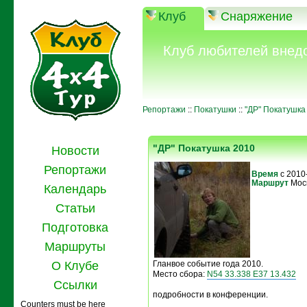
Клуб
Снаряжение
Клуб любителей внед
Репортажи
::
Покатушки
::
"ДР" Покатушка
"ДР" Покатушка 2010
Новости
Репортажи
Время
с 2010
Маршрут
Мос
Календарь
Статьи
Подготовка
Маршруты
О Клубе
Гланвое событие года 2010.
Место сбора:
N54 33.338 E37 13.432
Ссылки
подробности в конференции.
Counters must be here