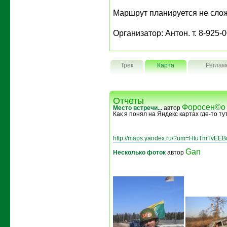
Маршрут планируется не сло
Организатор: Антон. т. 8-925-
Трек
Карта
Реглам
Отчеты
Фороcен©о
Место встречи...
автор
Как я понял на Яндекс картах где-то тут.
http://maps.yandex.ru/?um=HtuTmTvEE
Gan
Несколько фоток
автор