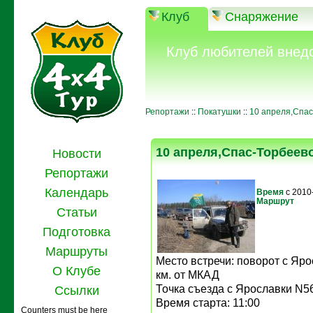
Клуб
Снаряжение
Клуб любителей внед
Репортажи
::
Покатушки
::
10 апреля,Спас
10 апреля,Спас-Торбеево
Новости
Репортажи
Календарь
Время
с 2010
Маршрут
Статьи
Подготовка
Маршруты
Место встречи: поворот с Яро
О Клубе
км. от МКАД
Точка съезда с Ярославки N56
Ссылки
Время старта: 11:00
Counters must be here