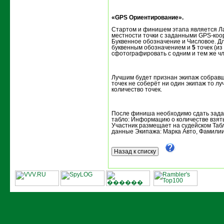
«GPS Ориентирование».
Стартом и финишем этапа является Ла
местности точки с заданными GPS-коо
Буквенное обозначение и Числовое. Дл
буквенным обозначением и
5
точек (из
сфотографировать с одним и тем же ч
Лучшим будет признан экипаж собравш
точек не соберёт ни один экипаж то 
количество точек.
После финиша необходимо сдать задан
табло: Информацию о количестве взят
Участник размещает на судейском Табл
данные Экипажа: Марка Авто, Фамилии