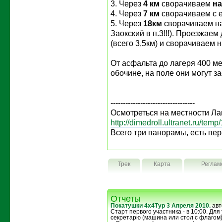
3. Через
4 км
сворачиваем
на
4. Через
7 км
сворачиваем с e
5. Через
18км
сворачиваем на
Заокский в п.3!!!). Проезжае
(всего 3,5км) и сворачиваем н
От асфальта до лагеря 400 ме
обочине, на поле они могут за
----------------------------------
Осмотреться на местности Ла
http://dimedroll.ultranet.ru/temp
Всего три панорамы, есть пер
Трек
Карта
Реглам
Отчеты
Покатушки 4х4Тур 3 Апреля 2010.
авт
Старт первого участника - в 10:00. Дл
секретарю (машина или стол с флагом