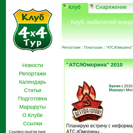
Клуб
Снаряжение
Клуб любителей внед
Репортажи
::
Покатушки
::
"АТС/Юморина"
"АТС/Юморина" 2010
Новости
Репортажи
Календарь
Время
с 2010
Статьи
Маршрут
Мос
Подготовка
Маршруты
О Клубе
Ссылки
Планирую встречу с неформал
АТС-Юморины...
Counters must be here