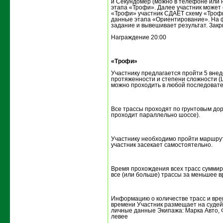
и Секундомер (можно в телефоне или н
этапа «Трофи». Далее участник может 
«Трофи» участник СДАЁТ схему «Трофи
данные этапа «Ориентирование». На 
задание и вывешивает результат. Зак
Награждение 20:00
«Трофи»
Участнику предлагается пройти 5 внед
протяженности и степени сложности (L-
можно проходить в любой последовате
Все трассы проходят по грунтовым дор
проходит параллельно шоссе).
Участнику необходимо пройти маршру
участник засекает самостоятельно.
Время прохождения всех трасс сумми
все (или больше) трассы за меньшее в
Информацию о количестве трасс и вре
времени Участник размещает на судейс
личные данные Экипажа: Марка Авто,
левее