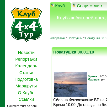
Клуб
Снаряжение
Клуб любителей внед
Репортажи
::
Покатушки
::
Покатушка 30.0
Покатушка 30.01.10
Новости
Репортажи
Календарь
Статьи
Время
с 2010
Подготовка
Маршрут
р-н
Маршруты
О Клубе
Ссылки
Сбор на бензоколонке BP на Я
Время 10:00. До съезда на бе
Counters must be here