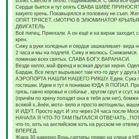
Взлет. Светло и тепло. Поднимаемся. С окна всё един
Сердце бьется и тут опять СВАВА ШИВЕ ПРИНОСЯТ
какуето хрень. Покавырялся и половину не съел. Жел
ОПЯТ ТРЯСЕТ. сМОТРЮ В ЭЛЮМИНАТОР КРЫЛЬЯ 
ДВИГАТЕЛЬ
Всё пипец. Приехали. А он ещё и на вираж заходит, 
крен.
Сижу а руки холодные и сердце зашкаливает- вида 
2 часа и мы на подлетё. Сижу и молюсь. Снижаемся.
поминаю всех святых. СЛАВА БОГУ. ВАРАНАСИ.
Везде хелло, май френд и всякая другая херня. Одел
Бардак. Все лезут вырывают там что-то друг у др
АЭРОПОРТА НАШЛИ НАШЕГО РИКШУ. Едем. Сука гад 
гостишки. Идем и тут я понимаю КУДА Я ПОПАЛ. Пред
грязь, гавно коровье и собачье , кругом срут и ссут,
(причём по хрену попадет она в тебя али нет), бомжи
всякой х..йнёи, мото- вело и просто мотоциклы, ма
И ИДУТ. Просто идут. И это через 24 часа после М
НАЧАЛА Я ЧТО-ТО ТАМ ПЫТАЛСЯ ОТВЕЧАТЬ , ПОТО
что-то, хоть на английском хоть на русском не отв
ВПЕРЕД.
Жара 30 наверно.Вонь,сартиры прямо на улице и 