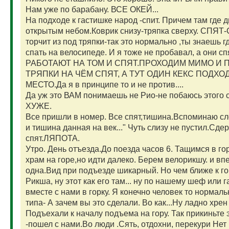
Нам уже по барабану. ВСЕ ОКЕЙ...
На подходе к гастишке народ -спит. Причем там где д
открытым небом.Коврик снизу-тряпка сверху. СПЯТ
торчит из под тряпки-так это нормально ,ты знаешь 
спать на велосипеде. И я тоже не пробавал, а они
РАБОТАЮТ НА ТОМ И СПЯТ.ПРОХОДИМ МИМО И П
ТРЯПКИ НА ЧЁМ СПЯТ, А ТУТ ОДИН КЕКС ПОДХО
МЕСТО.Да я в принципе то и не против....
Да уж это ВАМ понимаешь не Рио-не побаюсь это
ХУЖЕ.
Все пришли в номер. Все спят,тишина.Вспоминаю сло
и тишина данная на век..." Чуть слизу не пустил.С
спят.ЛЯПОТА.
Утро. День отъезда.До поезда часов 6. Тащимся в го
храм на горе,но идти далеко. Берем велорикшу. и впе
одна.Вид при подъезде шикарный. Но чем ближе к гор
Рикша, ну этот как его там... ну по нашему шеф или г
вместе с нами в горку. Я конечно человек то нормаль
типа- А зачем вы это сделали. Во как...Ну ладно хрен
Подъехали к началу подъема на гору. Так прикиньте 
-пошел с нами.Во люди .Сять, отдохни, перекури Нет .