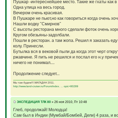
Пушкар -интереснейшее место. Такие же гхаты как 
Одна улица на весь город.
Вечером очень красивая.
В Пушкаре не пьют,но как говориться когда очень хоче
Нашли водку "Смирнов"
С высоты ресторана много сделали фоток очень хор
Кругом обезьяны-задолбали.
Пошли в ресторан. а там жопа. Решил я заказать еду 
колу. Принесли.
Бутылка вся в вековой пыли да когда этот черт откру
ржавчине. Я пить не решился и послал его н.у приче
ничего не понимал....
Продолжение следует...
Мы там будем!!!.МАГАДАН 2011.
http://www.land-cruiser.ru/Forum/index. ... opic=80289
ЭКСПЕДИЦИЯ ТЛК 80
» 26 ноя 2010, Пт 10:48
Глеб, продолжай! Молодца!
Сам был в Индии (Мумбай/Бомбей, Дели) 4 раза, и вс