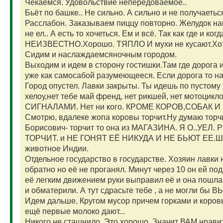
Чёкаемся. Удовольствие непередоваемое..
Бьёт по башке.. Не сильно. А сильно и не получаеть
Расслабон. Заказываем пиццу повторно. Желудок нап
не ел.. А есть то хочеться. Ем и всё. Так как где и ко
НЕИЗВЕСТНО.Хорошо. ТЯПЛО И мухи не кусают.Хот
Сидим и наслаждаемсяночным городом.
Выходим и идем в сторону гостишки.Там где дорога ид
уже как самосабой разумеющееся. Если дорога то на
Город опустел. Лавки закрыты. Ты идешь по пустому
хелоу,нет тебе май френд, нет рикшей, нет мото
СИГНАЛАМИ. Нет ни кого. КРОМЕ КОРОВ,СОБАК И
Смотрю, вдалеке жопа коровы торчит.Ну думаю торчит
Борисович- торчит то она из МАГАЗИНА. Я О..УЕ
ТОРЧИТ. и НЕ ГОНЯТ ЕЁ НИКУДА И НЕ БЬЮТ ЕЕ.ШО
животное Индии.
Отдельное государство в государстве. Хозяин лавки 
обратно но её не проганял. Минут через 10 он ей под
её легким движением руки выправил её и она пошла.
и обматерили. А тут сдрасьте тебе , а не могли бы В
Идем дальше. Кругом мусор причем горками и коровы,
ещё первые молоко дают...
Никого не сташнило. Это хорошо. Значит ВАМ нравит