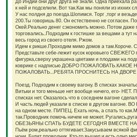
До Индии они друг друга не знали. Одна приехала ра
к ней и подселили. Вот так.Как мы поняли из ихних сл
У нас полдня до поезда.Шопимся. Торг ,торг и везьде
200.Ты говоришь 80. Он естественно не согласен. П
Окей.Реально денег сэкономить можно. Потом даже 
торговались..Подходим к гостишке за вещами а тут 
весь город из своего отеля. Ржом.
Идем к рикше.Проходим мимо домов а там.Короче. С
Представьте себе-лежит кусок коровьего СВЕЖЕГО г
фигурка,сверху украшена цветами и плодами на под
коврике с надписью ДОБРО ПОЖАЛОВАТЬ.КАКОЕ
ПОЖАЛОВАТЬ...РЕБЯТА ПРОСНИТЕСЬ НА ДВОРЕ 21 
Поезд. Подходим к своему вагону. В списках значат
Витьки и того меньше нет вообще ничего, его- НЕТ. Пи
списках нет. Оказалось что в соседнем вагоне сдела
И часть людей указали в списке в другом вагоне. ВО 
на одном месте. ПИПЕЦ. Ехать ночь, а спать то как.М
так.Проводник помочь ничем не может. Ругались,руг
ОБЕЗЬЯНЫ СПАТЬ БУДЕТЕ СЕГОДНЯ ВМЕСТЕ НА
Пьём ром,реально оттягивает.Закусываем всякой фи
ночи. Будит проводник. Кто-то вышел и есть одно м