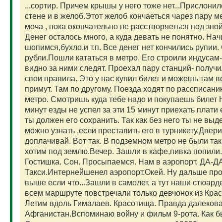
...сортир. Причем крышы у него тоже нет...Прислонил
стене и в желоб.Этот желоб кончаеться чарез пару м
моча , пока окончательно не расстворяеться под зно
Денег осталось много, а куда девать не понятно. На
шопимся,бухло.и т.п. Все денег нет кончились рупии
рубли.Пошли кататься в метро. Его строили индуса
видно за ними следят. Проехал пару станций- получи
свои правила. Это у нас купил билет и можешь там в
примут. Там по другому. Поезда ходят по рассписани
метро. Смотришь куда тебе надо и покупаешь билет 
минут езды не успел за эти 15 минут приехать плати
ты должен его сохранить. Так как без него ты не вы
можно узнать ,если преставить его в турникету.Двери
доплачивай. Вот так. В подземном метро не были так
хотим под землю.Вечер. Зашли в кафе,пивка попили.
Гостишка. Сон. Просыпаемся. Нам в аэропорт. ДА
Такси.Интернейшенел аэропорт.Окей. Ну дальше про
выше если что...Зашли в самолет, а тут наши стюард
всем маршруте повстречали только девчонок из Красн
Летим вдоль Гималаев. Красотища. Правда далекова
Афганистан.Вспоминаю войну и фильм 9-рота. Как бы