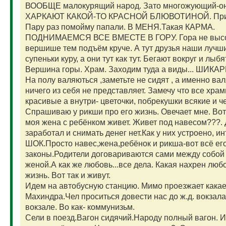
ВООБЩЕ малокурящий народ. Зато многожующий-он
ХАРКАЮТ КАКОЙ-ТО КРАСНОЙ БЛЮВОТИНОЙ. Причём 
Пару раз помойму папали. В МЕНЯ.Такая КАРМА.
ПОДНИМАЕМСЯ ВСЕ ВМЕСТЕ В ГОРУ. Гора не высока
вершише тем подъём круче. А тут друзья наши лучш
супеньки куру, а они тут как тут. Бегают вокруг и лыб
Вершина горы. Храм. Заходим туда а виды... ШИК
На полу валяються ,заметьте не сидят , а именно в
ничего из себя не представляет. Замечу что все хра
красивые а внутри- цветочки, побрекушки всякие и че
Спрашиваю у рикши про его жизнь. Овечает мне. Вот
моя жена с ребёнком живет. Живет под навесом???.
заработал и снимать денег нет.Как у них устроено, ин
ШОК.Просто навес,жена,ребёнок и рикша-вот всё ег
законы.Родители договариваются сами между собой 
женой.А как же любовь...все дела. Какая нахрен люб
жизнь. Вот так и живут.
Идем на автобусную станцию. Мимо проезжает кака
Махиндра.Чел проситься довести нас до ж.д. вокзала.
вокзале. Во как- коммунизьм.
Сели в поезд.Вагон сидячий.Народу полный вагон. И