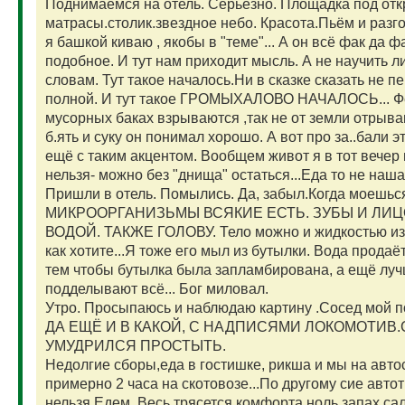
Поднимаемся на отель. Серьёзно. Площадка под от
матрасы.столик.звездное небо. Красота.Пьём и разг
я башкой киваю , якобы в "теме"... А он всё фак да ф
подобное. И тут нам приходит мысль. А не научить
словам. Тут такое началось.Ни в сказке сказать не 
полной. И тут такое ГРОМЫХАЛОВО НАЧАЛОСЬ... Фее
мусорных баках взрываются ,так не от земли отрыва
б.ять и суку он понимал хорошо. А вот про за..бали 
ещё с таким акцентом. Вообщем живот я в тот вечер 
нельзя- можно без "днища" остаться...Еда то не 
Пришли в отель. Помылись. Да, забыл.Когда моешься 
МИКРООРГАНИЗЬМЫ ВСЯКИЕ ЕСТЬ. ЗУБЫ И ЛИ
ВОДОЙ. ТАКЖЕ ГОЛОВУ. Тело можно и жидкостью из
как хотите...Я тоже его мыл из бутылки. Вода продаё
тем чтобы бутылка была запламбирована, а ещё луч
подделывают всё... Бог миловал.
Утро. Просыпаюсь и наблюдаю картину .Сосед мой 
ДА ЕЩЁ И В КАКОЙ, С НАДПИСЯМИ ЛОКОМОТИВ.
УМУДРИЛСЯ ПРОСТЫТЬ.
Недолгие сборы,еда в гостишке, рикша и мы на авто
примерно 2 часа на скотовозе...По другому сие авто
нельзя.Едем. Весь трясется,комфорта ноль,запах сал