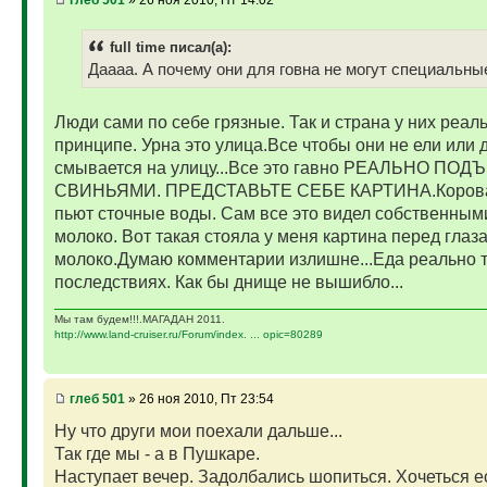
глеб 501
» 26 ноя 2010, Пт 14:02
full time писал(а):
Даааа. А почему они для говна не могут специальны
Люди сами по себе грязные. Так и страна у них реа
принципе. Урна это улица.Все чтобы они не ели или
смывается на улицу...Все это гавно РЕАЛЬНО 
СВИНЬЯМИ. ПРЕДСТАВЬТЕ СЕБЕ КАРТИНА.Корова жр
пьют сточные воды. Сам все это видел собственным
молоко. Вот такая стояла у меня картина перед гла
молоко.Думаю комментарии излишне...Еда реально т
последствиях. Как бы днище не вышибло...
Мы там будем!!!.МАГАДАН 2011.
http://www.land-cruiser.ru/Forum/index. ... opic=80289
глеб 501
» 26 ноя 2010, Пт 23:54
Ну что други мои поехали дальше...
Так где мы - а в Пушкаре.
Наступает вечер. Задолбались шопиться. Хочеться е