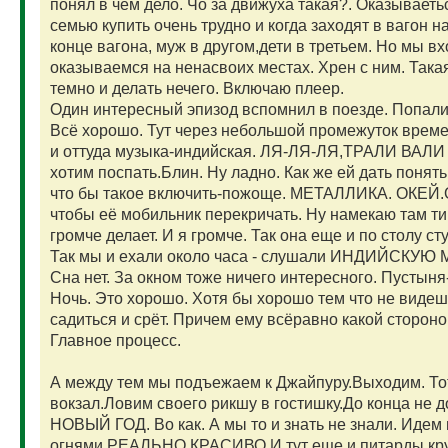
понял в чём дело. Чо за движуха такая?. Оказываетьс
семью купить очень трудно и когда заходят в вагон 
конце вагона, муж в другом,дети в третьем. Но мы в
оказываемся на ненасвоих местах. Хрен с ним. Така
темно и делать нечего. Включаю плеер.
Один интересный эпизод вспомнил в поезде. Попали
Всё хорошо. Тут через небольшой промежуток врем
и оттуда музыка-индийская. ЛЯ-ЛЯ-ЛЯ,ТРАЛИ ВАЛИ
хотим поспать.Блин. Ну ладно. Как же ей дать понять
что бы такое включить-пожоще. МЕТАЛЛИКА. ОКЕЙ.О
чтобы её мобильник перекричать. Ну намекаю там ти
громче делает. И я громче. Так она еще и по столу сту
Так мы и ехали около часа - слушали ИНДИЙСКУ
Сна нет. За окном тоже ничего интересного. Пустыня
Ночь. Это хорошо. Хотя бы хорошо тем что не видешь
садиться и срёт. Причем ему всёравно какой стороной
Главное процесс.
А между тем мы подъежаем к Джайпуру.Выходим. То
вокзал.Ловим своего рикшу в гостишку.До конца не д
НОВЫЙ ГОД. Во как. А мы то и знать не знали. Идем 
огнями.РЕАЛЬНО КРАСИВО.И тут еще и питарды круго