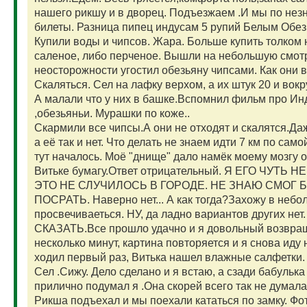
нашего рикшу и в дворец. Подъезжаем .И мы по нез
билеты. Разница пипец индусам 5 рупий Белым Обезь
Купили воды и чипсов. Жара. Больше купить толком н
саленое, либо перченое. Вышли на небольшую смотр
неосторожности угостил обезьяну чипсами. Как они 
Скаляться. Сел на лафку верхом, а их штук 20 и вок
А малали что у них в башке.Вспомнил фильм про Инд
,обезьяньи. Мурашки по коже..
Скармили все чипсы.А они не отходят и скалятся.Да
а её так и нет. Что делать не знаем идти 7 км по сам
тут началось. Моё "днище" дало намёк моему мозгу о
Витьке бумагу.Ответ отрицательный. Я ЕГО ЧУТЬ
ЭТО НЕ СЛУЧИЛОСЬ В ГОРОДЕ. НЕ ЗНАЮ СМОГ Б
ПОСРАТЬ. Наверно нет... А как тогда?Захожу в небо
просвечиваеться. НУ, да ладно вариантов других
СКАЗАТЬ.Все прошло удачно и я довольный возвращ
несколько минут, картина повторяется и я снова иду 
ходил первый раз, Витька нашел влажные салфетки.
Сел .Сижу. Дело сделано и я встаю, а сзади бабулька 
прилично подумал я .Она скорей всего так не думала.
Рикша подъехал и мы поехали кататься по замку. Фот