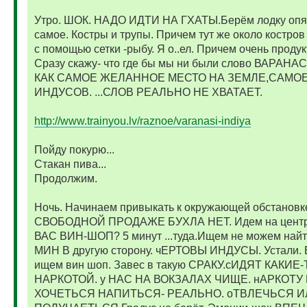
Утро. ШОК. НАДО ИДТИ НА ГХАТЫ.Берём лодку опять
самое. Костры и трупы. Причем тут же около костров
с помощью сетки -рыбу. Я о..ел. Причем очень продук
Сразу скажу- что где бы мы ни были слово ВАРАНА
КАК САМОЕ ЖЕЛАННОЕ МЕСТО НА ЗЕМЛЕ,САМОЕ
ИНДУСОВ. ...СЛОВ РЕАЛЬНО НЕ ХВАТАЕТ.
http://www.trainyou.lv/raznoe/varanasi-indiya
Пойду покурю...
Стакан пива...
Продолжим.
Ночь. Начинаем привыкать к окружающей обстановке
СВОБОДНОЙ ПРОДАЖЕ БУХЛА НЕТ. Идем на центра
ВАС ВИН-ШОП? 5 минут ...туда.Ищем не можем на
МИН В другую сторону. чЕРТОВЫ ИНДУСЫ. Устали. 
ищем вин шоп. Завес в такую СРАКУ.сИДЯТ КАК
НАРКОТОЙ. у НАС НА ВОКЗАЛАХ ЧИЩЕ. нАРКОТУ
ХОЧЕТЬСЯ НАПИТЬСЯ- РЕАЛЬНО. оТВЛЕЧЬСЯ ИЛ