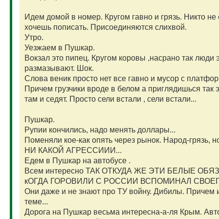
Идем домой в номер. Кругом гавно и грязь. Никто не
хочешь пописать. Присоединяются слихвой.
Утро.
Уезжаем в Пушкар.
Вокзал это пипец. Кругом коровы ,насрано так люди 
размазывают. Шок.
Слова веник просто нет все гавно и мусор с платфо
Причем грузчики вроде в белом а приглядишься так эт
там и седят. Просто сели встали , сели встали...
Пушкар.
Рупии кончились, надо менять доллары...
Поменяли кое-как опять через рынок. Народ-грязь, но 
НИ КАКОЙ АГРЕССИИИ...
Едем в Пушкар на автобусе .
Всем интересно ТАК ОТКУДА ЖЕ ЭТИ БЕЛЫЕ ОБЯ
кОГДА ГОРОВИЛИ С РОССИИ ВСПОМИНАЛ СВОЕГ
Они даже и не знают про ТУ войну. Дибилы. Причем и
теме...
Дорога на Пушкар весьма интересна-а-ля Крым. Авт