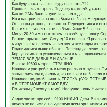
Как буду спасать свою шкуру если что...???
Прошли весь контроль. Подхожу к самолёту, салон ве
Как нет? Мы билеты купили за пол года.
Но я настроиллся на полет,Была не была. Не доходя 
От начала до конца -тревожно. Перекрестился и его 
Шаг и я в неизвестности на ближайшие 5-6 часов.
Минут 20-30 и мы выезжаем на взлётную полосу. Серд
Резкое торможение . Секунд 10 и ворсаж. Я реально 
минут взлёта переосмыслил почти все кадры из свое
Поднимаемся выше облаков. Перепад давления , но 
Корпус самолета успакаеваеться и мы поднимаемся.
ЗЕМЛЯ ВСЁ ДАЛЬШЕ И ДАЛЬШЕ.
Высота 10600 метров. СТРАШНО.
Начинаем употреблять и меня реально отпускает. Смо
заныкались под одеялами, как ни в чём не бывало и 
Начинает подколбашивать. ТРЯСКА. рУКИ ПОТНЫ
и В ЭТОТ МОМЕНТ ДАЮТ ЕДУ.
Потихоньку " вхожу в тему". Наступает ночь. Ничего 
Ладно хватит про себя. 0100 ИНДИЯ. Дели. В илюмин
ничего не понимаю, но чувствую всем организмом -