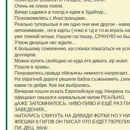
Очень не плохо поели.
Вечер садимся в поезд и едем в Удайпур...
Познакомились с Иностранцами..
Реально тупорылые я им одно они мне другое - наве
непонимание , но в карты ( очко и т.д и т.п.ю играть
уже темной ночью. Нашли гастишку...СРАНУЮ но был
Утром дворцыи нвс ждали...
К большому сожелению. на слонах покататься не успе
долларов.
Можно купить свободно но куда его дивать .ер знает.
Пошли в храмы.
Понравилось,правда обезьяны немногго напрягают. .
На обратной дороге решили бабла съэкономить ,сели
какие-то дебри. Кое как выбрались.
Вечером пошли искать Европейскую еду. Нихрена то
официант оказался нормальным челом РЕАЛЬНО.
дАЖЕ ЗАПОМНИЛОСЬ. пИВО-ПИВО И ЕЩЁ РАЗ ПИ
ЗАВЕДЕНИЯ...
пЫТАЛИСЬ СКИНУТЬ НА ДИВИДИ ФОТКИ НО У НИ
ФЛЕШКИ 8 ГИГОВ ОН ПИСАЛ ЧТО БУДЕТ ПЕРЕПИ
ПИ..ДЕЦ. :blink: