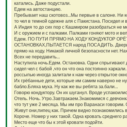
катались. Даже подустали.
Едем на автостанцию.
Пребывает наш скотовоз...Мы первые в салоне. Ни ко
то чел в темной одежне аля с Пакистана. Посидел и 
А Индия то до сих пор с Кашмиром разобраться не м
И с оружием и с палками. Палками гоняют мото и вел
Едем. ПО ПУТИ ПРЯМО НА ХОДУ КОНДУКТОР ОРЁ
ОСТАНОВКАХ,ПЫТАЕТСЯ народ ПОСАДИТЬ. Двери в 
прямо на ходу. Никакой личной безопасности нет. На
Всех не передавить...
Наступила ночь.Едем. Остановка. Одни спрыгивают 
сидел чел с бабой ,что он что она постоянно харкал
россыпью иногда залитали к нам через открытое ок
Их грёбанные дети, которые им самим наверно не н
бабло.Бляха муха. Ну как же вы ребята за.бали...
Говорю кондуктору. Он их шуганул. Вроде успакоил
Отель. Ночь. Утро.Завтракаем.Знакомимся с девчон
что тут уже 2 месяца. Мы им про Варанаси говорим. 
Живут они,пипец как. Причем видно познакомились в .
Короче. Номер у них такой. Одна кровать среднего р
Место еще что бы к этой кровати подойти.