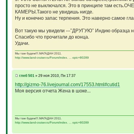
просто не выключался. Это в принципе там есть
КАМЕРЫ.Такого не увидишь нигде.
Ну и конечно запас терпения. Это наверно самое глав
Вот такую мы увидели ---"ДРУГУЮ" Индию образца н
Спасибо что прочитали до конца.
Удачи.
Мы там будем!!!.МАГАДАН 2011.
http://www.land-cruiser.ru/Forum/index. ... opic=80289
глеб 501
» 29 ноя 2010, Пн 17:37
http://gizmo-76.livejournal.com/17553.html#cutid1
Моя версия отчета Жена в шоке...
Мы там будем!!!.МАГАДАН 2011.
http://www.land-cruiser.ru/Forum/index. ... opic=80289