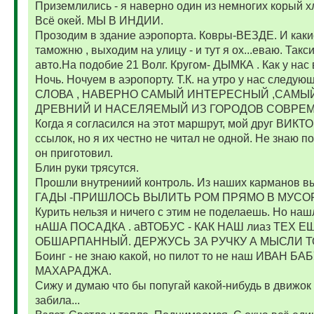
Приземлились - я наверно один из немногих корый х
Всё окей. МЫ В ИНДИИ.
Прозодим в здание аэропорта. Ковры-ВЕЗДЕ. И какие
таможню , выходим на улицу - и тут я ох...еваю. Так
авто.На подобие 21 Волг. Кругом- ДЫМКА . Как у нас
Ночь. Ночуем в аэропорту. Т.К. на утро у нас сле
СЛОВА , НАВЕРНО САМЫЙ ИНТЕРЕСНЫЙ ,САМЫ
ДРЕВНИЙ И НАСЕЛЯЕМЫЙ ИЗ ГОРОДОВ СОВРЕ
Когда я согласился на этот маршрут, мой друг ВИ
ссылок, но я их честно не читал не одной. Не знаю п
он приготовил.
Блин руки трясутся.
Прошли внутрениий контроль. Из наших карманов выт
ГАДЫ -ПРИШЛОСЬ ВЫЛИТЬ РОМ ПРЯМО В МУСОР
Курить нельзя и ничего с этим не поделаешь. Но наш
нАША ПОСАДКА . аВТОБУС - КАК НАШ лиаз ТЕХ 
ОБШАРПАННЫЙ. ДЕРЖУСЬ ЗА РУЧКУ А МЫСЛИ ТО О
Боинг - не знаю какой, но пилот то не наш ИВАН БА
МАХАРАДЖА.
Сижу и думаю что бы попугай какой-нибудь в движок
забила...