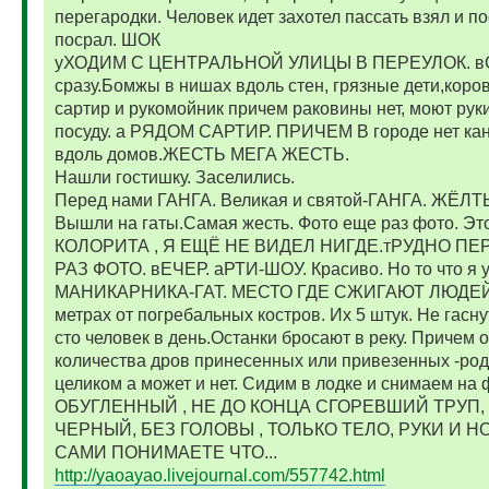
перегародки. Человек идет захотел пассать взял и по
посрал. ШОК
уХОДИМ С ЦЕНТРАЛЬНОЙ УЛИЦЫ В ПЕРЕУЛОК. вСЕ 
сразу.Бомжы в нишах вдоль стен, грязные дети,коров
сартир и рукомойник причем раковины нет, моют руки
посуду. а РЯДОМ САРТИР. ПРИЧЕМ В городе нет кана
вдоль домов.ЖЕСТЬ МЕГА ЖЕСТЬ.
Нашли гостишку. Заселились.
Перед нами ГАНГА. Великая и святой-ГАНГА. ЖЁ
Вышли на гаты.Самая жесть. Фото еще раз фото. Эт
КОЛОРИТА , Я ЕЩЁ НЕ ВИДЕЛ НИГДЕ.тРУДНО ПЕ
РАЗ ФОТО. вЕЧЕР. аРТИ-ШОУ. Красиво. Но то что я ув
МАНИКАРНИКА-ГАТ. МЕСТО ГДЕ СЖИГАЮТ ЛЮДЕЙ. с
метрах от погребальных костров. Их 5 штук. Не гасну
сто человек в день.Останки бросают в реку. Причем о
количества дров принесенных или привезенных -род
целиком а может и нет. Сидим в лодке и снимаем на
ОБУГЛЕННЫЙ , НЕ ДО КОНЦА СГОРЕВШИЙ ТРУП
ЧЕРНЫЙ, БЕЗ ГОЛОВЫ , ТОЛЬКО ТЕЛО, РУКИ И Н
САМИ ПОНИМАЕТЕ ЧТО...
http://yaoayao.livejournal.com/557742.html