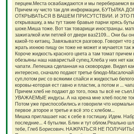
перцем.Места освабаждаются и мы перебераемся вн
Причем ну чисто так для информации, БУТЫЛКА
ОТКРЫВАТЬСЯ В ВАШЕМ ПРИСУТСТВИИ. И ЭТО ПО
открывашку, а мы тут такие бравые парни хрясь буты
шоке.Миша тоже. Вот так товарищи иностранцы. мать 
зажигалкой или петлей от двери ваз2109... Они бы о
какой-то китаец. Завязыватся разговор. Говорит что 
жрать ихнюю пищу он тоже не может и мучается так
Короче жидкость красного цвета а там томат причем 
обезьяны наш наваристый супец.Хлеба у них нет как
чапати. Лепешка сделанная на сковородке. Видел как
интересно, сначало подают третье блюдо-Масалочай
суп,потом рис со всякими спайси и жидкостью белого
коровы-которая ест гавно и пластик, а потом и ... чап
Причем хлеб не подают до того, пока ты всё не съел
УВАЖАЕМЫЕ индусы. А на хрена мне хлеб после токо 
Потом уже приспособились и говорили что нормальны
первое ,второе и третье и всё это с хлебом...
Мишка приглашает нас к себе в гостишку. Идем. Наб
последние... 4 бутылки. Блин и тут облом.Реально шл
тебе, Глеб Борисович. НАЖРАТЬСЯ НЕ ПОЛУЧИТ