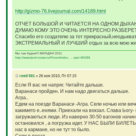
http://gizmo-76.livejournal.com/14189.html
ОТЧЕТ БОЛЬШОЙ И ЧИТАЕТСЯ НА ОДНОМ ДЫХАН
ДУМАЮ КОМУ ЭТО ОЧЕНЬ ИНТЕРЕСНО РАЗБЕРЕ
Спасибо его создателю за тот прекрасный,неодык
ЭКСТРЕМАЛЬНЫЙ И ЛУЧШИЙ отдых за всю мою жиз
Мы там будем!!!.МАГАДАН 2011.
http://www.land-cruiser.ru/Forum/index. ... opic=80289
глеб 501
» 26 ноя 2010, Пт 07:15
Если Я вас не напряг. Читайте дальше.
Варанаси пройден. И нам надо двигаться дальше.
Агра..
Едем на поезде Варанаси -Агра. Сели ночью или ве
какимето е..енями. Приехали на вокзал. Слава Ьогу-
загружаються люди. Из наверно 30-50 вагонов начин
остановился , а погрузка идет. У НАС БЫЛИ БИЛЕТЫ
нас в кармане, но не тут то было.
Сели в поезд..