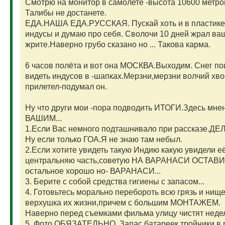
Смотрю на монитор в самолете -высота 10600 метро
Талибы не достанете.
ЕДА.НАША ЕДА.РУССКАЯ. Пускай хоть и в пластике
индусы и думаю про себя. Сволочи 10 дней жрал ваш
жрите.Наверно грубо сказано но ... Такова карма.
6 часов полёта и вот она МОСКВА.Выходим. Снег п
видеть индусов в -шапках.Мерзни,мерзни волчий хво
прилетел-подумал он.
Ну что други мои -пора подводить ИТОГИ.Здесь мнен
ВАШИМ...
1.Если Вас немного подташнивало при рассказе.Д
Ну если только ГОА.Я не знаю там небыл.
2.Если хотите увидеть такую Индию какую увидели е
центральняю часть,советую НА ВАРАНАСИ ОСТА
остальное хорошо но- ВАРАНАСИ...
3. Берите с собой средства гигиены с запасом...
4. Готовьтесь морально перебороть всю грязь и нищ
верхушка их жизни,причем с большим МОНТАЖЕМ.
Наверно перед съемками фильма улицу чистят недел
5. Фото ОБЯЗАТЕЛЬНО. Запас батареек,тройники в 