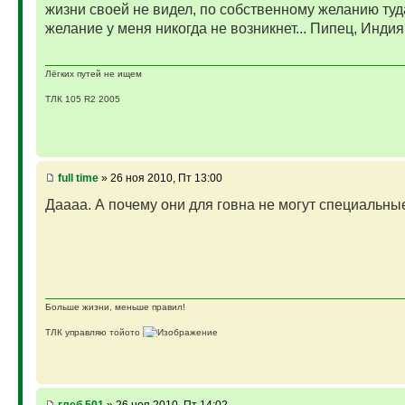
жизни своей не видел, по собственному желанию туда 
желание у меня никогда не возникнет... Пипец, Индия 
Лёгких путей не ищем
ТЛК 105 R2 2005
full time
» 26 ноя 2010, Пт 13:00
Даааа. А почему они для говна не могут специальны
Больше жизни, меньше правил!
ТЛК управляю тойото
ГАЗ-69 ДЖАЗ - строю мечту
ГАЗ-69 рок-н-ролл - еще одна задумка
Если что, на связи (909)640-3030