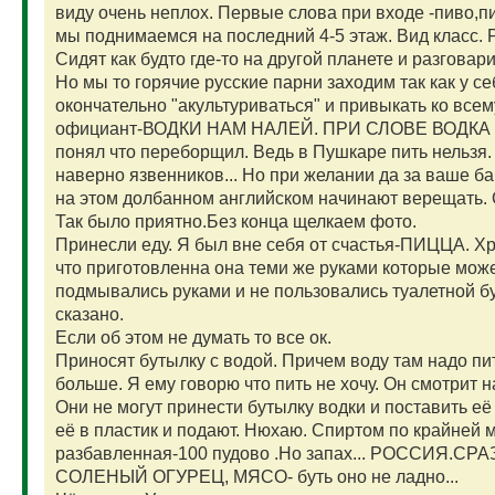
виду очень неплох. Первые слова при входе -пиво,п
мы поднимаемся на последний 4-5 этаж. Вид класс. 
Сидят как будто где-то на другой планете и разго
Но мы то горячие русские парни заходим так как у с
окончательно "акультуриваться" и привыкать ко все
официант-ВОДКИ НАМ НАЛЕЙ. ПРИ СЛОВЕ ВОДКА Е
понял что переборщил. Ведь в Пушкаре пить нельзя.
наверно язвенников... Но при желании да за ваше ба
на этом долбанном английском начинают верещать
Так было приятно.Без конца щелкаем фото.
Принесли еду. Я был вне себя от счастья-ПИЦЦА. Хре
что приготовленна она теми же руками которые може
подмывались руками и не пользовались туалетной бу
сказано.
Если об этом не думать то все ок.
Приносят бутылку с водой. Причем воду там надо пи
больше. Я ему говорю что пить не хочу. Он смотрит 
Они не могут принести бутылку водки и поставить е
её в пластик и подают. Нюхаю. Спиртом по крайней м
разбавленная-100 пудово .Но запах... РОССИЯ.
СОЛЕНЫЙ ОГУРЕЦ, МЯСО- буть оно не ладно...