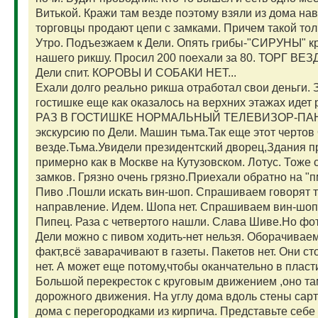
Витькой. Кражи там везде поэтому взяли из дома нав
торговцы продают цепи с замками. Причем такой тол
Утро. Подъезжаем к Дели. Опять грибы-"СИРУНЫ" кру
нашего рикшу. Просил 200 поехали за 80. ТОРГ ВЕЗ
Дели спит. КОРОВЫ И СОБАКИ НЕТ...
Ехали долго реально рикша отработал свои деньги. З
гостишке еще как оказалось на верхних этажах и
РАЗ В ГОСТИШКЕ НОРМАЛЬНЫЙ ТЕЛЕВИЗОР-ПАНЕЛ
экскурсию по Дели. Машин тьма.Так еще этот черто
везде.Тьма.Увидели президентский дворец,Здания п
примерно как в Москве на Кутузовском. Лотус. Тоже 
замков. Грязно очень грязно.Приехали обратно на "п
Пиво .Пошли искать вин-шоп. Спрашиваем говорят т
направление. Идем. Шопа нет. Спрашиваем вин-шо
Пипец. Раза с четвертого нашли. Слава Шиве.Но фот
Дели можно с пивом ходить-нет нельзя. Оборачивае
факт,всё заварачивают в газеты. Пакетов нет. Они ст
нет. А может еще потому,чтобы оканчательно в пластик
Большой перекресток с круговым движением ,оно там
дорожного движения. На углу дома вдоль стены сарти
дома с перегородками из кирпича. Представьте себе