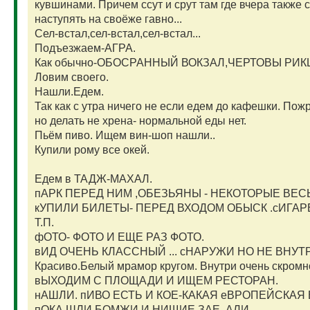
кувшинами. Причем ссут и срут там где вчера также 
наступять на своёже гавно...
Сел-встал,сел-встал,сел-встал...
Подъезжаем-АГРА.
Как обычно-ОБОСРАННЫЙ ВОКЗАЛ,ЧЕРТОВЫ РИКШ
Ловим своего.
Нашли.Едем.
Так как с утра ничего не если едем до кафешки. Пожр
но делать не хрена- нормальной еды нет.
Пьём пиво. Ищем вин-шоп нашли..
Купили рому все окей.
Едем в ТАДЖ-МАХАЛ.
пАРК ПЕРЕД НИМ ,ОБЕЗЬЯНЫ - НЕКОТОРЫЕ ВЕ
кУПИЛИ БИЛЕТЫ- ПЕРЕД ВХОДОМ ОБЫСК .сИГАР
Т.П.
фОТО- ФОТО И ЕЩЕ РАЗ ФОТО.
вИД ОЧЕНЬ КЛАССНЫЙ ... сНАРУЖИ НО НЕ ВНУТ
Красиво.Белый мрамор кругом. Внутри очень скромно
вЫХОДИМ С ПЛОЩАДИ И ИЩЕМ РЕСТОРАН.
нАШЛИ. пИВО ЕСТЬ И КОЕ-КАКАЯ еВРОПЕЙСКАЯ 
пОКА ШЛИ БОМЖИ И НИЩИЕ ЗАЕ..АЛИ.