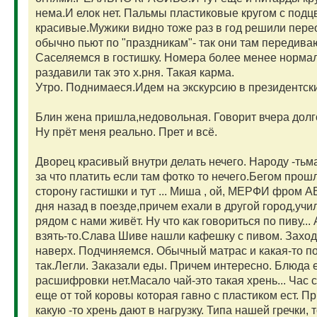
нема.И елок нет. Пальмы пластиковые кругом с под
красивые.Мужики видно тоже раз в год решили переод
обычно пьют по "праздникам"- так они там передива
Саселяемся в гостишку. Номера более менее нормаль
раздавили так это х.рня. Такая карма.
Утро. Поднимаеся.Идем на экскурсию в президентск
Блин жена пришла,недовольная. Говорит вчера долго
Ну прёт меня реально. Прет и всё.
Дворец красивый внутри делать нечего. Народу -тьма
за что платить если там фотко то нечего.Бегом прош
сторону гастишки и тут ... Миша , ой, МЕРФИ фром 
дня назад в поезде,причем ехали в другой город,учил
рядом с нами живёт. Ну что как говориться по пиву...
взять-то.Слава Шиве нашли кафешку с пивом. Заходи
наверх. Подчиняемся. Обычный матрас и какая-то пос
так.Легли. Заказали еды. Причем интересно. Блюда 
расшифровки нет.Масало чай-это такая хрень... Час
еще от той коровы которая гавно с пластиком ест. П
какую -то хрень дают в нагрузку. Типа нашей гречки, 