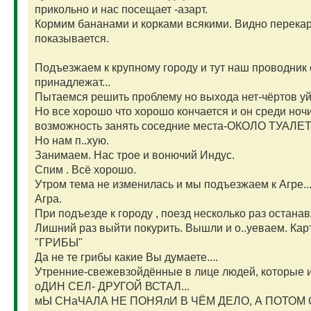
прикольно и нас посещает -азарт.
Кормим бананами и корками всякими. Видно перекар
показывается.
Подъезжаем к крупному городу и тут наш проводник
принадлежат...
Пытаемся решить проблему но выхода нет-чёртов уйа
Но все хорошо что хорошо кончается и он среди ночи 
возможность занять соседние места-ОКОЛО ТУАЛЕТ
Но нам п..хую.
Занимаем. Нас трое и вонючий Индус.
Спим . Всё хорошо.
Утром тема не изменилась и мы подъезжаем к Агре..
Агра.
При подъезде к городу , поезд несколько раз останав
Лишний раз выйти покурить. Вышли и о..уеваем. Карт
"ГРИБЫ"
Да не те грибы какие Вы думаете....
Утренние-свежевзойдённые в лице людей, которые и
оДИН СЕЛ- ДРУГОЙ ВСТАЛ...
мЫ СНаЧАЛА НЕ ПОНЯлИ В ЧЁМ ДЕЛО, А ПОТОМ 