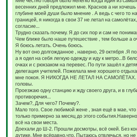
Мне честно говоря было нелегко когда идин из самых
весенних дней предложил мне. Краснов а ни хочешь л
глубине моей души было мнение . А ведь с чего то на
границей, я никогда в свои 37 не летал на самолётах
согласие...
Трудно сказать почему. Я до сих пор и сам не понима
Чем ближе было наше путешествие , тем больше а о
Я боюсь летать. Очень боюсь.
Ну вот оно долгожданное , наверно, 29 октября .Я по
а я одел на себя легкую одежду и иду к метро...В бе
очках и с рюкзаком на перевес. По пути зашёл к дет
делегация учителей. Пожелала мне хорошего отдыха 
мне покоя. Я НИКОГДА НЕ ЛЕТАЛ НА САМОЛЁТАХ. Э
головы.
Проезжаю одну станцию и жду своего друга, и в глу
противоречия...
Зачем?, Для чего7 Почему?.
Мало того. Свое любимой жене , зная ещё в мае, что 
только примерно за месяц до этого события.Наверно
всё на свои места.
Доехали до Ш-2. Прошли досмотры, всё окей. Без конц
дутике. Мне всёравно.что. Пытаюсь отвлечься, но не 