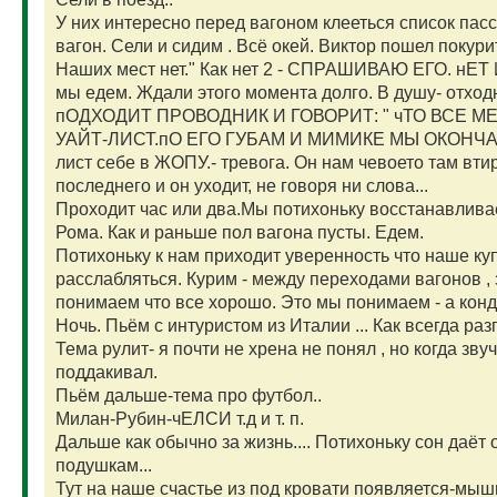
У них интересно перед вагоном клееться список пас
вагон. Сели и сидим . Всё окей. Виктор пошел покури
Наших мест нет." Как нет 2 - СПРАШИВАЮ ЕГО. нЕТ
мы едем. Ждали этого момента долго. В душу- отходн
пОДХОДИТ ПРОВОДНИК И ГОВОРИТ: " чТО ВСЕ МЕ
УАЙТ-ЛИСТ.пО ЕГО ГУБАМ И МИМИКЕ МЫ ОКОНЧАТ
лист себе в ЖОПУ.- тревога. Он нам чевоето там вт
последнего и он уходит, не говоря ни слова...
Проходит час или два.Мы потихоньку восстанавлив
Рома. Как и раньше пол вагона пусты. Едем.
Потихоньку к нам приходит уверенность что наше куп
расслабляться. Курим - между переходами вагонов ,
понимаем что все хорошо. Это мы понимаем - а конду
Ночь. Пьём с интуристом из Италии ... Как всегда раз
Тема рулит- я почти не хрена не понял , но когда з
поддакивал.
Пьём дальше-тема про футбол..
Милан-Рубин-чЕЛСИ т.д и т. п.
Дальше как обычно за жизнь.... Потихоньку сон даёт
подушкам...
Тут на наше счастье из под кровати появляется-мышь