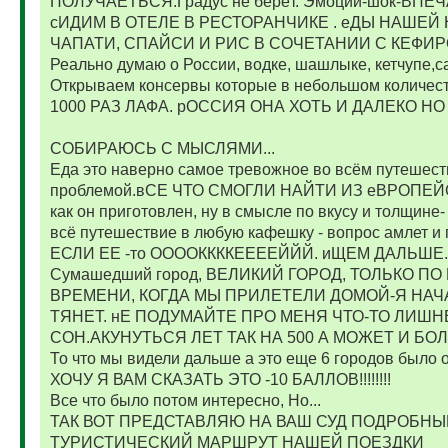
ПОЛУЧАЕТЬСЯ.Градус не берёт. Эмоции-шок-В
сИДИМ В ОТЕЛЕ В РЕСТОРАНЧИКЕ . еДЫ НАШЕЙ
ЧАПАТИ, СПАЙСИ И РИС В СОЧЕТАНИИ С КЕФИРО
Реально думаю о России, водке, шашлыке, кетчупе,сал
Открываем консервы которые в небольшом количест
1000 РАЗ ЛАФА. рОССИЯ ОНА ХОТЬ И ДАЛЕКО НО
СОБИРАЮСЬ С МЫСЛЯМИ...
Еда это наверно самое тревожное во всём путешест
проблемой.вСЕ ЧТО СМОГЛИ НАЙТИ ИЗ еВРОПЕЙС
как он приготовлен, ну в смысле по вкусу и толщ
всё путешествие в любую кафешку - вопрос амлет и 
ЕСЛИ ЕЕ -то ООООККККЕЕЕЕЙЙЙ. иЩЕМ ДАЛЬШЕ.
Сумашедший город, ВЕЛИКИЙ ГОРОД, ТОЛЬКО 
ВРЕМЕНИ, КОГДА МЫ ПРИЛЕТЕЛИ ДОМОЙ-Я НАЧ
ТЯНЕТ. нЕ ПОДУМАЙТЕ ПРО МЕНЯ ЧТО-ТО ЛИШНЕ
СОН.АКУНУТЬСЯ ЛЕТ ТАК НА 500 А МОЖЕТ И БО
То что мы видели дальше а это еще 6 городов было
ХОЧУ Я ВАМ СКАЗАТЬ ЭТО -10 БАЛЛОВ!!!!!!!!
Все что было потом интересно, Но...
ТАК ВОТ ПРЕДСТАВЛЯЮ НА ВАШ СУД ПОДРОБН
ТУРИСТИЧЕСКИЙ МАРШРУТ НАШЕЙ ПОЕЗДКИ