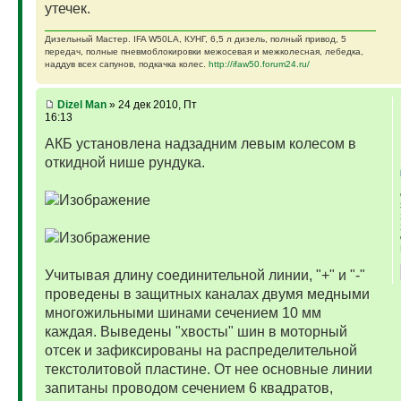
утечек.
Дизельный Мастер. IFA W50LA, КУНГ, 6,5 л дизель, полный привод, 5
передач, полные пневмоблокировки межосевая и межколесная, лебедка,
наддув всех сапунов, подкачка колес.
http://ifaw50.forum24.ru/
Dizel Man
» 24 дек 2010, Пт
16:13
АКБ установлена надзадним левым колесом в
откидной нише рундука.
Учитывая длину соединительной линии, "+" и "-"
проведены в защитных каналах двумя медными
многожильными шинами сечением 10 мм
каждая. Выведены "хвосты" шин в моторный
отсек и зафиксированы на распределительной
текстолитовой пластине. От нее основные линии
запитаны проводом сечением 6 квадратов,