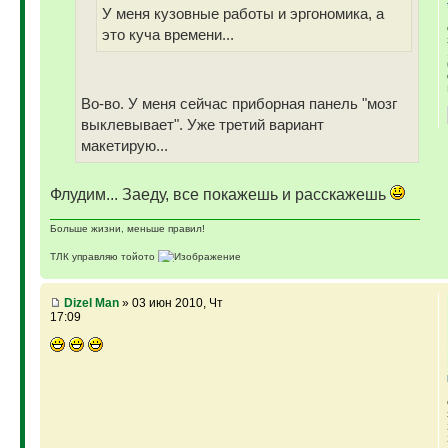
У меня кузовные работы и эргономика, а
это куча времени...
Во-во. У меня сейчас приборная панель "мозг
выклевывает". Уже третий вариант
макетирую...
Флудим... Заеду, все покажешь и расскажешь
Больше жизни, меньше правил!
ТЛК управляю тойото
ГАЗ-69 ДЖАЗ - строю мечту
ГАЗ-69 рок-н-ролл - еще одна задумка
Если что, на связи (909)640-3030
Dizel Man
» 03 июн 2010, Чт
17:09