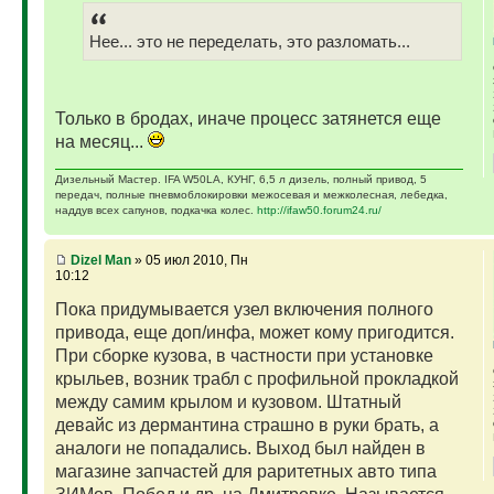
Нее... это не переделать, это разломать...
Только в бродах, иначе процесс затянется еще
на месяц...
Дизельный Мастер. IFA W50LA, КУНГ, 6,5 л дизель, полный привод, 5
передач, полные пневмоблокировки межосевая и межколесная, лебедка,
наддув всех сапунов, подкачка колес.
http://ifaw50.forum24.ru/
Dizel Man
» 05 июл 2010, Пн
10:12
Пока придумывается узел включения полного
привода, еще доп/инфа, может кому пригодится.
При сборке кузова, в частности при установке
крыльев, возник трабл с профильной прокладкой
между самим крылом и кузовом. Штатный
девайс из дермантина страшно в руки брать, а
аналоги не попадались. Выход был найден в
магазине запчастей для раритетных авто типа