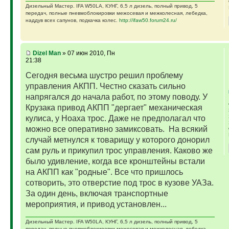
Дизельный Мастер. IFA W50LA, КУНГ, 6,5 л дизель, полный привод, 5
передач, полные пневмоблокировки межосевая и межколесная, лебедка,
наддув всех сапунов, подкачка колес.
http://ifaw50.forum24.ru/
Dizel Man
» 07 июн 2010, Пн
21:38
Сегодня весьма шустро решил проблему
управления АКПП. Честно сказать сильно
напрягался до начала работ, по этому поводу. У
Крузака привод АКПП "дергает" механическая
кулиса, у Ноаха трос. Даже не предполагал что
можно все оперативно замиксовать.
На всякий
случай метнулся к товарищу у которого донорил
сам руль и прикупил трос управления. Каково же
было удивление, когда все кронштейны встали
на АКПП как "родные". Все что пришлось
сотворить, это отверстие под трос в кузове УАЗа.
За один день, включая транспортные
мероприятия, и привод установлен...
Дизельный Мастер. IFA W50LA, КУНГ, 6,5 л дизель, полный привод, 5
передач, полные пневмоблокировки межосевая и межколесная, лебедка,