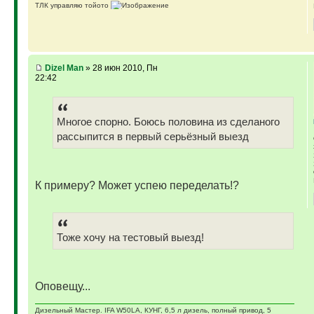
ТЛК управляю тойото
ГАЗ-69 ДЖАЗ - строю мечту
ГАЗ-69 рок-н-ролл - еще одна задумка
Если что, на связи (909)640-3030
Dizel Man
» 28 июн 2010, Пн
22:42
Многое спорно. Боюсь половина из сделаного
рассыпится в первый серьёзный выезд
К примеру? Может успею переделать!?
Тоже хочу на тестовый выезд!
Оповещу...
Дизельный Мастер. IFA W50LA, КУНГ, 6,5 л дизель, полный привод, 5