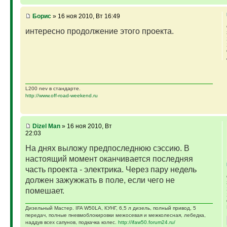
Борис
» 16 ноя 2010, Вт 16:49
интересно продолжение этого проекта.
L200 nev в стандарте.
http://www.off-road-weekend.ru
Dizel Man
» 16 ноя 2010, Вт
22:03
На днях выложу предпоследнюю сэссию. В
настоящий момент оканчивается последняя
часть проекта - электрика. Через пару недель
должен зажужжать в поле, если чего не
помешает.
Дизельный Мастер. IFA W50LA, КУНГ, 6,5 л дизель, полный привод, 5
передач, полные пневмоблокировки межосевая и межколесная, лебедка,
наддув всех сапунов, подкачка колес.
http://ifaw50.forum24.ru/