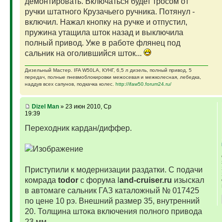
демонтировать. Включаться будет тросом от
ручки штатного Крузачьего ручника. Потянул -
включил. Нажал кнопку на ручке и отпустил,
пружина утащила шток назад и выключила
полный привод. Уже в работе флянец под
сальник на оголившийся шток...
Дизельный Мастер. IFA W50LA, КУНГ, 6,5 л дизель, полный привод, 5
передач, полные пневмоблокировки межосевая и межколесная, лебедка,
наддув всех сапунов, подкачка колес.
http://ifaw50.forum24.ru/
Dizel Man
» 23 июн 2010, Ср
19:39
Переходник кардан/диффер.
Приступили к модернизации раздатки. С подачи
комрада
todor
с форума l
and-cruiser.ru
изыскал
в автомаге сальник ГАЗ каталожный № 017425
по цене 10 рэ. Внешний размер 35, внутренний
20. Толщина штока включения полного привода
23 мм.