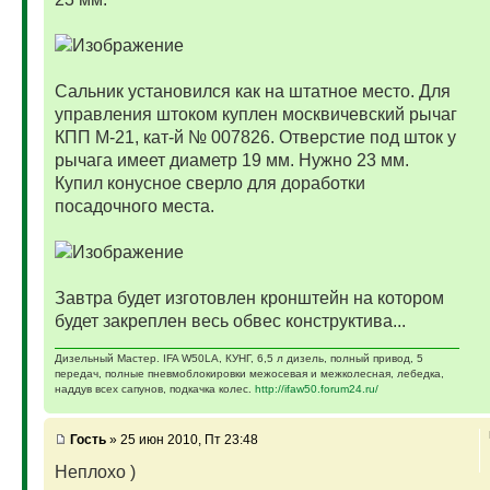
Сальник установился как на штатное место. Для
управления штоком куплен москвичевский рычаг
КПП М-21, кат-й № 007826. Отверстие под шток у
рычага имеет диаметр 19 мм. Нужно 23 мм.
Купил конусное сверло для доработки
посадочного места.
Завтра будет изготовлен кронштейн на котором
будет закреплен весь обвес конструктива...
Дизельный Мастер. IFA W50LA, КУНГ, 6,5 л дизель, полный привод, 5
передач, полные пневмоблокировки межосевая и межколесная, лебедка,
наддув всех сапунов, подкачка колес.
http://ifaw50.forum24.ru/
Гость
» 25 июн 2010, Пт 23:48
Неплохо )