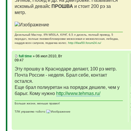
ЗИМов, Побед и др. на Дмитровке. Называется
искомый девайс
ПРОШВА
и стоит 200 рэ за
метр.
Дизельный Мастер. IFA W50LA, КУНГ, 6,5 л дизель, полный привод, 5
передач, полные пневмоблокировки межосевая и межколесная, лебедка,
наддув всех сапунов, подкачка колес.
http://ifaw50.forum24.ru/
full time
» 06 июл 2010, Вт
09:47
Эту прошву в Краснодаре делают, 100 рэ метр.
Почта России - неделя. Брал себе, контакт
остался.
Еще брал полиуретан на порядок дешеле, чем у
барыг. Кому нужно
http://www.tehmas.ru/
Больше жизни, меньше правил!
ТЛК управляю тойото
ГАЗ-69 ДЖАЗ - строю мечту
ГАЗ-69 рок-н-ролл - еще одна задумка
Если что, на связи (909)640-3030