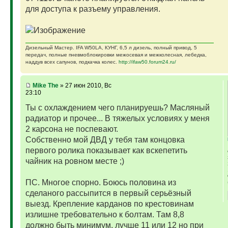
для доступа к разъему управления.
Дизельный Мастер. IFA W50LA, КУНГ, 6,5 л дизель, полный привод, 5
передач, полные пневмоблокировки межосевая и межколесная, лебедка,
наддув всех сапунов, подкачка колес.
http://ifaw50.forum24.ru/
Mike The
» 27 июн 2010, Вс
23:10
Ты с охлаждением чего планируешь? Масляный
радиатор и прочее... В тяжелых условиях у меня
2 карсона не поспевают.
Собственно мой ДВД у тебя там концовка
первого ролика показывает как вскепетить
чайник на ровном месте ;)
ПС. Многое спорно. Боюсь половина из
сделаного рассыпится в первый серьёзный
выезд. Крепление карданов по крестовинам
излишне требовательно к болтам. Там 8,8
должно быть минимум, лучше 11 или 12 но при