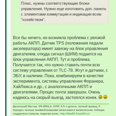
Плюс, нужны соответствующие блоки
управления. Нужно еще изготовить доп. панель
с элементами коммутации и индикации всем
"хозяйством".
Все бы ничего, но возникла проблема с увязкой
работы АКПП. Датчик ТPS (положения педали
акселератора) имеет завязку на блок управления
двигателем, откуда сигнал (ШИМ) подается на
блок управления АКПП. Тут и проблема.
Получается так, что нужно ставить почти всю
систему управления от TLC-78. Жгут и датчики, с
ЭБУ, в наличии. Пока, комбинируем в качестве
эксперимента, системы управления Форанера,
ХайЛюкса и др., с аналогичными АКПП и
двигателями. Процес почти завершон. Очень
надеюсь на скорый выезд, застоялся конек.
Дизельный Мастер. IFA W50LA, КУНГ, 6,5 л дизель, полный привод, 5
передач, полные пневмоблокировки межосевая и межколесная, лебедка,
наддув всех сапунов, подкачка колес.
http://ifaw50.forum24.ru/