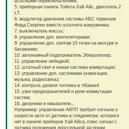
штатными переключателями;
5. приборная панель Тойота Хай Айс, двигатель 2
LT;
6. модулятор давления системы АБС тормозов
Форд Скорпио вместо штатного вакуумника;
7. выключатель массы;
8. управление доп. вентиляторами;
9. управление доп. светом 10 точек на кенгуре и
багажнике;
10. автономный подогреватель Эбершпехер;
11. управление лебедкой;
12. штатный свет и новая система коммутации;
13. управление доп. системами (навигация,
музыка, радиосвязь);
14. контроль уровня топлива в т/баках4
15. узел предохранителей и реле коммутации
систем;
16. дворники и омыватели...
Например: управление АКПП требует сигнала о
скорости авто от датчика в спидометре, которого
нет в панеле приборов Хай Айса, плюс сигнал с
датчика положения дроссельной заслонки