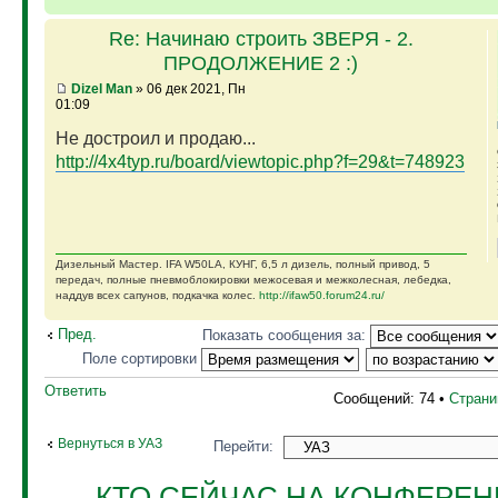
Re: Начинаю строить ЗВЕРЯ - 2.
ПРОДОЛЖЕНИЕ 2 :)
Dizel Man
» 06 дек 2021, Пн
01:09
Не достроил и продаю...
http://4x4typ.ru/board/viewtopic.php?f=29&t=748923
Дизельный Мастер. IFA W50LA, КУНГ, 6,5 л дизель, полный привод, 5
передач, полные пневмоблокировки межосевая и межколесная, лебедка,
наддув всех сапунов, подкачка колес.
http://ifaw50.forum24.ru/
Пред.
Показать сообщения за:
Поле сортировки
Ответить
Сообщений: 74 •
Стран
Вернуться в УАЗ
Перейти:
КТО СЕЙЧАС НА КОНФЕРЕ