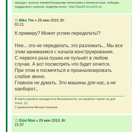
передач, полные пневмоблокировки межосевая и межколесная, лебедка,
наддув всех сапунов, подкачка колес.
http://ifaw50.forum24.ru/
Mike The
» 29 июн 2010, Вт
01:21
К примеру? Может успею переделать!?
Нее... это не переделать, это разломать... Мы все
этим занимаемся с начала конструирования.
С первого раза пушка не пульнёт в любом
случае. А вот посмотреть что будет хочется.
При этом и посмеяться и проанализировать
слабое звено.
Главное не думать. Это машины для нас, а не
наоборот...
В порту корабль находится в безопасности, но корабли строят не для
этого. (с)
С уважением Михаил Кашаев.
Dizel Man
» 29 июн 2010, Вт
21:37