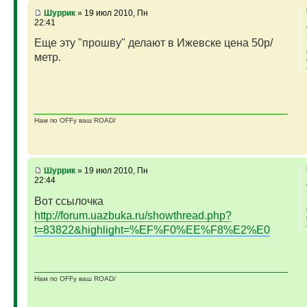
Шуррик
» 19 июл 2010, Пн
22:41
Еще эту "прошву" делают в Ижевске цена 50р/
метр.
Нам по OFFу ваш ROAD/
Шуррик
» 19 июл 2010, Пн
22:44
Вот ссылочка
http://forum.uazbuka.ru/showthread.php?
t=83822&highlight=%EF%F0%EE%F8%E2%E0
Нам по OFFу ваш ROAD/