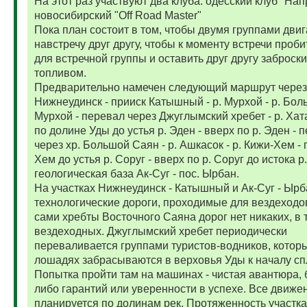
На этот раз участвуют два клуба: одесский клуб "На
новосибирский "Off Road Master"
Пока план состоит в том, чтобы двумя группами двиг
навстречу друг другу, чтобы к моменту встречи проб
для встречной группы и оставить друг другу заброски
топливом.
Предварительно намечен следующий маршрут через
Нижнеудинск - прииск Катышный - р. Мурхой - р. Бо
Мурхой - перевал через Джуглымский хребет - р. Хатаг
по долине Уды до устья р. Эден - вверх по р. Эден - 
через хр. Большой Саян - р. Ашкасок - р. Кижи-Хем - 
Хем до устья р. Соруг - вверх по р. Соруг до истока р.
геологическая база Ак-Суг - пос. Ырбан.
На участках Нижнеудинск - Катышный и Ак-Суг - Ырб
технологические дороги, проходимые для вездеходов
сами хребты Восточного Саяна дорог нет никаких, в 
вездеходных. Джуглымский хребет периодически
переваливается группами туристов-водников, котор
лошадях забрасываются в верховья Уды к началу сп
Попытка пройти там на машинах - чистая авантюра, 
либо гарантий или уверенности в успехе. Все движе
планируется по долинам рек. Протяженность участк