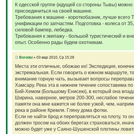
К одесской группе (идущей со стороны Тывы) можно
присоединиться на своей машине.
Требования к машине - короткобазник, лучше всего Т
унификации по запчастям. Подготовка - колеса от 35
силовой бампер, лебедка.
Требования к экипажу - большой туристический и в
опыт. Особенно рады будем охотникам.
Borodai
» 03 мар 2010, Ср 15:29
Места эти отличные, обожаю их! Экспедиция, конечн
экстремальная. Если говорить о южном маршруте, то
внимание горную чать, вызывает вопросы переправа
Хамсару. Река эта в нижнем течение сопоставима по
Бий-Хемом (Большому Енисею), в который она впада
Ширина, наверное, метров 200-300, неслабое течени
памяти она мне кажется не более узкой, чем, наприм
река в районе Кремля. Гляну дома фотки.
Если не найти брод и переправляться на плоту, то он
должен тросом на обоих берегах страховаться, инач
можно будет уже у Саяно-Шушенской плотины ловит