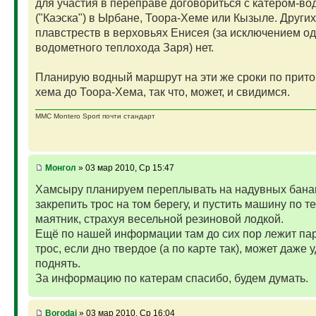
для участия в переправе договориться с катером-в
("Каэска") в Ырбане, Тоора-Хеме или Кызыле. Други
плавстреств в верховьях Енисея (за исключением о
водометного теплохода Заря) нет.
Планирую водный маршрут на эти же сроки по прито
хема до Тоора-Хема, так что, может, и свидимся.
MMC Montero Sport почти стандарт
Монгол
» 03 мар 2010, Ср 15:47
Хамсыру планируем переплывать на надувных бана
закрепить трос на том берегу, и пустить машину по те
маятник, страхуя весельной резиновой лодкой.
Ещё по нашей информации там до сих пор лежит п
трос, если дно твердое (а по карте так), может даже 
поднять.
За информацию по катерам спасибо, будем думать.
Borodai
» 03 мар 2010, Ср 16:04