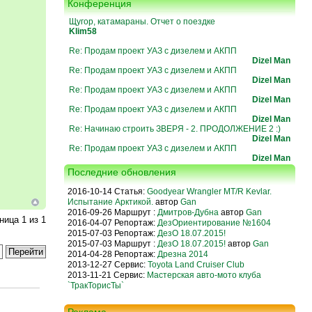
Конференция
Щугор, катамараны. Отчет о поездке
Klim58
Re: Продам проект УАЗ с дизелем и АКПП
Dizel Man
Re: Продам проект УАЗ с дизелем и АКПП
Dizel Man
Re: Продам проект УАЗ с дизелем и АКПП
Dizel Man
Re: Продам проект УАЗ с дизелем и АКПП
Dizel Man
Re: Начинаю строить ЗВЕРЯ - 2. ПРОДОЛЖЕНИЕ 2 :)
Dizel Man
Re: Продам проект УАЗ с дизелем и АКПП
Dizel Man
Последние обновления
2016-10-14 Статья:
Goodyear Wrangler MT/R Kevlar.
Испытание Арктикой.
автор
Gan
2016-09-26 Маршрут :
Дмитров-Дубна
автор
Gan
аница
1
из
1
2016-04-07 Репортаж:
ДезОриентирование №1604
2015-07-03 Репортаж:
ДезО 18.07.2015!
2015-07-03 Маршрут :
ДезО 18.07.2015!
автор
Gan
2014-04-28 Репортаж:
Дрезна 2014
2013-12-27 Сервис:
Toyota Land Cruiser Club
2013-11-21 Сервис:
Мастерская авто-мото клуба
`ТракТорисТы`