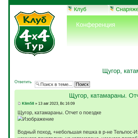
Клуб
Снаряж
Конференция
Щугор, ката
Ответить
Щугор, катамараны. Отч
Klim58
» 13 авг 2023, Вс 16:09
Щугор, катамараны. Отчет о поездке
Водный поход, +небольшая пешка в р-не Тельпос-Из