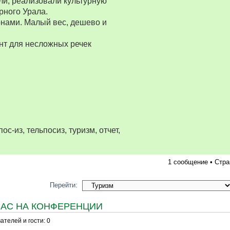
ли, реализовали культурную
рного Урала.
нами. Малый вес, дешево и
нт для несложных речек
ос-из, тельпосиз, туризм, отчет,
1 сообщение • Стр
Перейти:
ЧАС НА КОНФЕРЕНЦИИ
телей и гости: 0