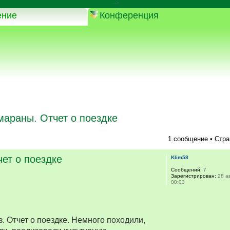
-->
ение
Конференция
мараны. Отчет о поездке
1 сообщение • Стр
ет о поездке
Klim58
Сообщений:
7
Зарегистрирован:
28 ав
00:03
. Отчет о поездке. Немного походили,