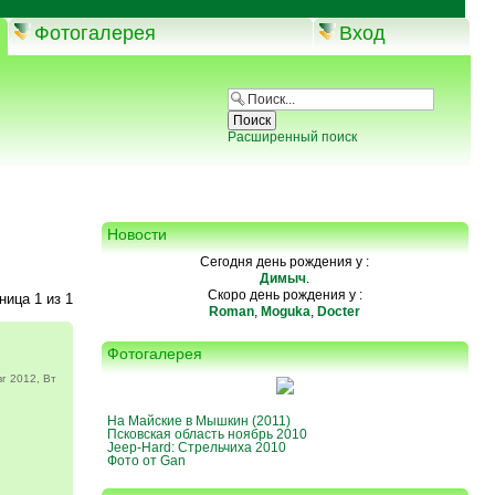
Фотогалерея
Вход
Расширенный поиск
Новости
Сегодня день рождения у :
Димыч
.
Скоро день рождения у :
аница
1
из
1
Roman
,
Moguka
,
Docter
Фотогалерея
г 2012, Вт
На Майские в Мышкин (2011)
Псковская область ноябрь 2010
Jeep-Hard: Стрельчиха 2010
Фото от Gan