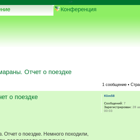
-->
ение
Конференция
мараны. Отчет о поездке
1 сообщение • Стр
ет о поездке
Klim58
Сообщений:
7
Зарегистрирован:
28 ав
00:03
. Отчет о поездке. Немного походили,