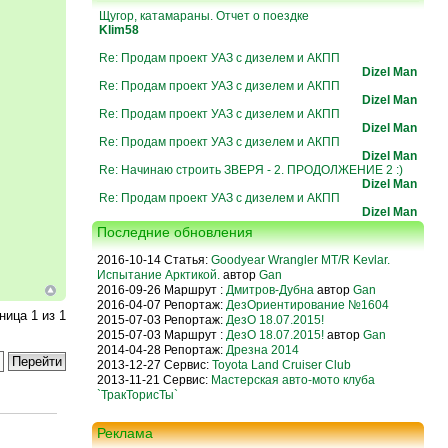
Щугор, катамараны. Отчет о поездке
Klim58
Re: Продам проект УАЗ с дизелем и АКПП
Dizel Man
Re: Продам проект УАЗ с дизелем и АКПП
Dizel Man
Re: Продам проект УАЗ с дизелем и АКПП
Dizel Man
Re: Продам проект УАЗ с дизелем и АКПП
Dizel Man
Re: Начинаю строить ЗВЕРЯ - 2. ПРОДОЛЖЕНИЕ 2 :)
Dizel Man
Re: Продам проект УАЗ с дизелем и АКПП
Dizel Man
Последние обновления
2016-10-14 Статья:
Goodyear Wrangler MT/R Kevlar.
Испытание Арктикой.
автор
Gan
2016-09-26 Маршрут :
Дмитров-Дубна
автор
Gan
2016-04-07 Репортаж:
ДезОриентирование №1604
аница
1
из
1
2015-07-03 Репортаж:
ДезО 18.07.2015!
2015-07-03 Маршрут :
ДезО 18.07.2015!
автор
Gan
2014-04-28 Репортаж:
Дрезна 2014
2013-12-27 Сервис:
Toyota Land Cruiser Club
2013-11-21 Сервис:
Мастерская авто-мото клуба
`ТракТорисТы`
Реклама