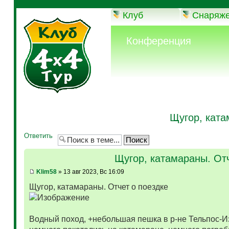
Клуб
Снаряж
Конференция
Щугор, ката
Ответить
Щугор, катамараны. Отч
Klim58
» 13 авг 2023, Вс 16:09
Щугор, катамараны. Отчет о поездке
Водный поход, +небольшая пешка в р-не Тельпос-Из