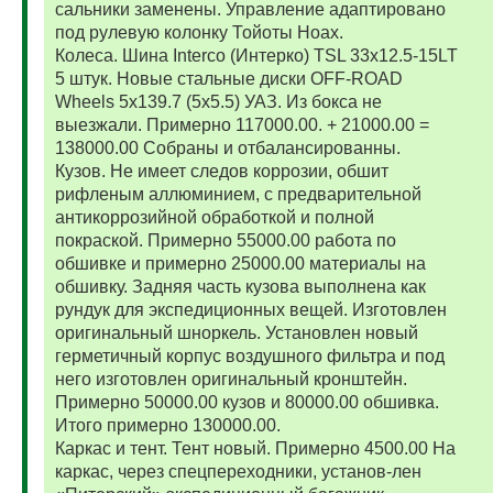
сальники заменены. Управление адаптировано
под рулевую колонку Тойоты Ноах.
Колеса. Шина Interco (Интерко) TSL 33x12.5-15LT
5 штук. Новые стальные диски OFF-ROAD
Wheels 5x139.7 (5x5.5) УАЗ. Из бокса не
выезжали. Примерно 117000.00. + 21000.00 =
138000.00 Собраны и отбалансированны.
Кузов. Не имеет следов коррозии, обшит
рифленым аллюминием, с предварительной
антикоррозийной обработкой и полной
покраской. Примерно 55000.00 работа по
обшивке и примерно 25000.00 материалы на
обшивку. Задняя часть кузова выполнена как
рундук для экспедиционных вещей. Изготовлен
оригинальный шноркель. Установлен новый
герметичный корпус воздушного фильтра и под
него изготовлен оригинальный кронштейн.
Примерно 50000.00 кузов и 80000.00 обшивка.
Итого примерно 130000.00.
Каркас и тент. Тент новый. Примерно 4500.00 На
каркас, через спецпереходники, установ-лен