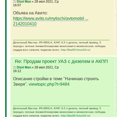
Dizel Man
» 28 июл 2021, Ср
16:07
Объява на Авито:
https://www.avito.ru/mytischi/avtomobil ...
2142010410
Дизельный Мастер. IFA W50LA, КУНГ, 6,5 л дизель, полный привод, 5
передач, полные пневмоблокировки межосевая и межколесная, лебедка,
наддув всех сапунов, подкачка колес.
http://ifaw50.forum24.ru/
Re: Продам проект УАЗ с дизелем и АКПП
Dizel Man
» 28 июл 2021, Ср
16:12
Описание стройки в теме "Начинаю строить
Зверя".
viewtopic.php?t=9484
Дизельный Мастер. IFA W50LA, КУНГ, 6,5 л дизель, полный привод, 5
передач, полные пневмоблокировки межосевая и межколесная, лебедка,
наддув всех сапунов, подкачка колес.
http://ifaw50.forum24.ru/