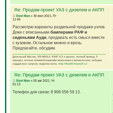
Re: Продам проект УАЗ с дизелем и АКПП
Dizel Man
» 30 июл 2021, Пт
12:40
Рассмотрю варианты раздельной продажи узлов.
Доки с вписанными
бамперами РАФ и
сиденьями Ауди
, продавать есть смысл вместе
с кузовом. Остальное можно и врозь.
Предлагайте, обсудим.
Дизельный Мастер. IFA W50LA, КУНГ, 6,5 л дизель, полный привод, 5
передач, полные пневмоблокировки межосевая и межколесная, лебедка,
наддув всех сапунов, подкачка колес.
http://ifaw50.forum24.ru/
Re: Продам проект УАЗ с дизелем и АКПП
Dizel Man
» 05 авг 2021, Чт
01:13
Телефон для связи: 8 906 056 59 13.