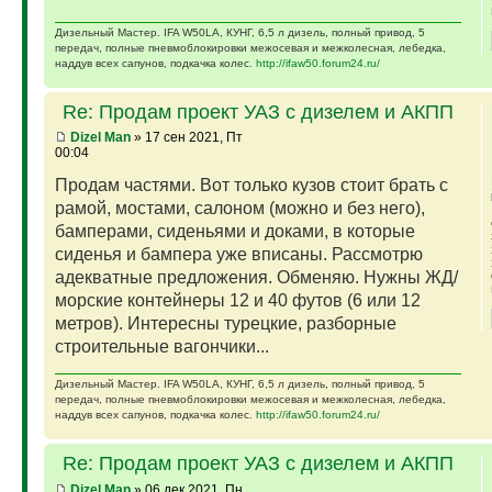
Дизельный Мастер. IFA W50LA, КУНГ, 6,5 л дизель, полный привод, 5
передач, полные пневмоблокировки межосевая и межколесная, лебедка,
наддув всех сапунов, подкачка колес.
http://ifaw50.forum24.ru/
Re: Продам проект УАЗ с дизелем и АКПП
Dizel Man
» 17 сен 2021, Пт
00:04
Продам частями. Вот только кузов стоит брать с
рамой, мостами, салоном (можно и без него),
бамперами, сиденьями и доками, в которые
сиденья и бампера уже вписаны. Рассмотрю
адекватные предложения. Обменяю. Нужны ЖД/
морские контейнеры 12 и 40 футов (6 или 12
метров). Интересны турецкие, разборные
строительные вагончики...
Дизельный Мастер. IFA W50LA, КУНГ, 6,5 л дизель, полный привод, 5
передач, полные пневмоблокировки межосевая и межколесная, лебедка,
наддув всех сапунов, подкачка колес.
http://ifaw50.forum24.ru/
Re: Продам проект УАЗ с дизелем и АКПП
Dizel Man
» 06 дек 2021, Пн