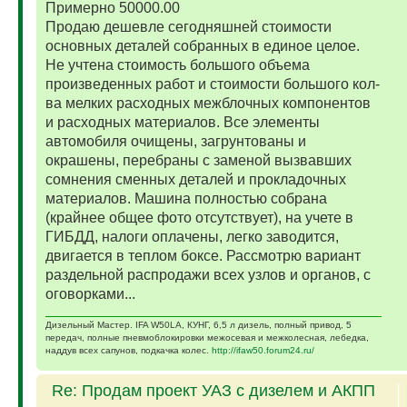
Примерно 50000.00
Продаю дешевле сегодняшней стоимости
основных деталей собранных в единое целое.
Не учтена стоимость большого объема
произведенных работ и стоимости большого кол-
ва мелких расходных межблочных компонентов
и расходных материалов. Все элементы
автомобиля очищены, загрунтованы и
окрашены, перебраны с заменой вызвавших
сомнения сменных деталей и прокладочных
материалов. Машина полностью собрана
(крайнее общее фото отсутствует), на учете в
ГИБДД, налоги оплачены, легко заводится,
двигается в теплом боксе. Рассмотрю вариант
раздельной распродажи всех узлов и органов, с
оговорками...
Дизельный Мастер. IFA W50LA, КУНГ, 6,5 л дизель, полный привод, 5
передач, полные пневмоблокировки межосевая и межколесная, лебедка,
наддув всех сапунов, подкачка колес.
http://ifaw50.forum24.ru/
Re: Продам проект УАЗ с дизелем и АКПП