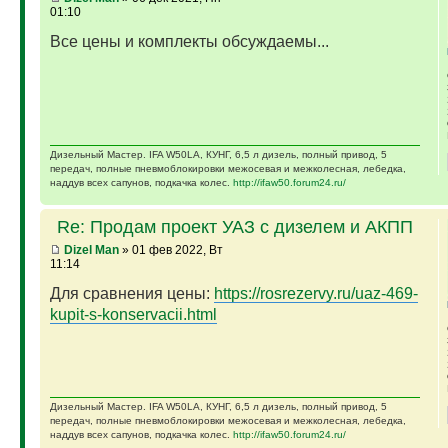
01:10
Все цены и комплекты обсуждаемы...
Дизельный Мастер. IFA W50LA, КУНГ, 6,5 л дизель, полный привод, 5
передач, полные пневмоблокировки межосевая и межколесная, лебедка,
наддув всех сапунов, подкачка колес.
http://ifaw50.forum24.ru/
Re: Продам проект УАЗ с дизелем и АКПП
Dizel Man
» 01 фев 2022, Вт
11:14
Для сравнения цены:
https://rosrezervy.ru/uaz-469-
kupit-s-konservacii.html
Дизельный Мастер. IFA W50LA, КУНГ, 6,5 л дизель, полный привод, 5
передач, полные пневмоблокировки межосевая и межколесная, лебедка,
наддув всех сапунов, подкачка колес.
http://ifaw50.forum24.ru/