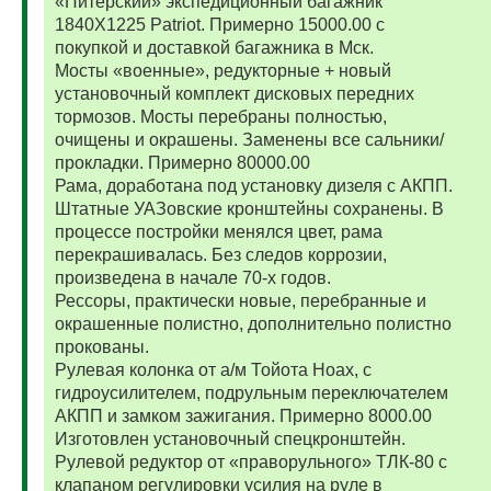
«Питерский» экспедиционный багажник
1840Х1225 Patriot. Примерно 15000.00 с
покупкой и доставкой багажника в Мск.
Мосты «военные», редукторные + новый
установочный комплект дисковых передних
тормозов. Мосты перебраны полностью,
очищены и окрашены. Заменены все сальники/
прокладки. Примерно 80000.00
Рама, доработана под установку дизеля с АКПП.
Штатные УАЗовские кронштейны сохранены. В
процессе постройки менялся цвет, рама
перекрашивалась. Без следов коррозии,
произведена в начале 70-х годов.
Рессоры, практически новые, перебранные и
окрашенные полистно, дополнительно полистно
прокованы.
Рулевая колонка от а/м Тойота Ноах, с
гидроусилителем, подрульным переключателем
АКПП и замком зажигания. Примерно 8000.00
Изготовлен установочный спецкронштейн.
Рулевой редуктор от «праворульного» ТЛК-80 с
клапаном регулировки усилия на руле в