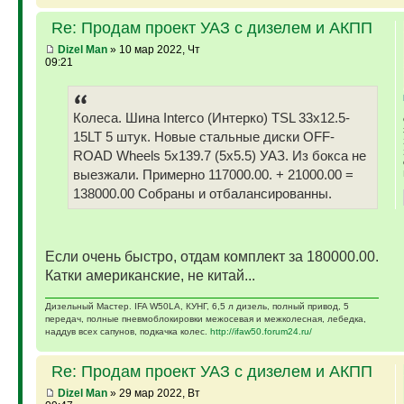
Re: Продам проект УАЗ с дизелем и АКПП
Dizel Man
» 10 мар 2022, Чт
09:21
Колеса. Шина Interco (Интерко) TSL 33x12.5-
15LT 5 штук. Новые стальные диски OFF-
ROAD Wheels 5x139.7 (5x5.5) УАЗ. Из бокса не
выезжали. Примерно 117000.00. + 21000.00 =
138000.00 Собраны и отбалансированны.
Если очень быстро, отдам комплект за 180000.00.
Катки американские, не китай...
Дизельный Мастер. IFA W50LA, КУНГ, 6,5 л дизель, полный привод, 5
передач, полные пневмоблокировки межосевая и межколесная, лебедка,
наддув всех сапунов, подкачка колес.
http://ifaw50.forum24.ru/
Re: Продам проект УАЗ с дизелем и АКПП
Dizel Man
» 29 мар 2022, Вт