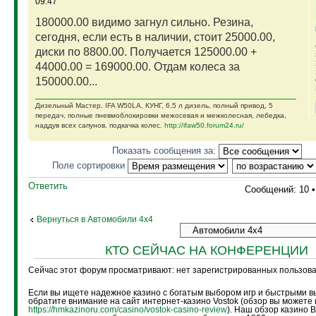
09:47
180000.00 видимо загнул сильно. Резина,
сегодня, если есть в наличии, стоит 25000.00,
диски по 8800.00. Получается 125000.00 +
44000.00 = 169000.00. Отдам колеса за
150000.00...
Дизельный Мастер. IFA W50LA, КУНГ, 6,5 л дизель, полный привод, 5
передач, полные пневмоблокировки межосевая и межколесная, лебедка,
наддув всех сапунов, подкачка колес.
http://ifaw50.forum24.ru/
Показать сообщения за:
Поле сортировки
Ответить
Сообщений: 10 
Вернуться в Автомобили 4х4
КТО СЕЙЧАС НА КОНФЕРЕНЦИИ
Сейчас этот форум просматривают: нет зарегистрированных пользоват
Если вы ищете надежное казино с богатым выбором игр и быстрыми в
обратите внимание на сайт интернет-казино Vostok (обзор вы можете 
https://hmkazinoru.com/casino/vostok-casino-review
). Наш обзор казино 