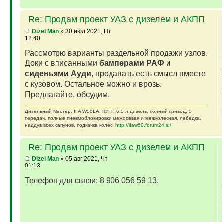
Re: Продам проект УАЗ с дизелем и АКПП
Dizel Man
» 30 июл 2021, Пт
12:40
Рассмотрю варианты раздельной продажи узлов.
Доки с вписанными
бамперами РАФ и
сиденьями Ауди
, продавать есть смысл вместе
с кузовом. Остальное можно и врозь.
Предлагайте, обсудим.
Дизельный Мастер. IFA W50LA, КУНГ, 6,5 л дизель, полный привод, 5
передач, полные пневмоблокировки межосевая и межколесная, лебедка,
наддув всех сапунов, подкачка колес.
http://ifaw50.forum24.ru/
Re: Продам проект УАЗ с дизелем и АКПП
Dizel Man
» 05 авг 2021, Чт
01:13
Телефон для связи: 8 906 056 59 13.