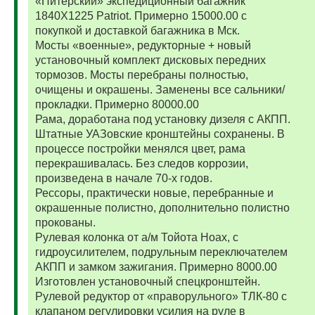
«Питерский» экспедиционный багажник
1840Х1225 Patriot. Примерно 15000.00 с
покупкой и доставкой багажника в Мск.
Мосты «военные», редукторные + новый
установочный комплект дисковых передних
тормозов. Мосты перебраны полностью,
очищены и окрашены. Заменены все сальники/
прокладки. Примерно 80000.00
Рама, доработана под установку дизеля с АКПП.
Штатные УАЗовские кронштейны сохранены. В
процессе постройки менялся цвет, рама
перекрашивалась. Без следов коррозии,
произведена в начале 70-х годов.
Рессоры, практически новые, перебранные и
окрашенные полистно, дополнительно полистно
прокованы.
Рулевая колонка от а/м Тойота Ноах, с
гидроусилителем, подрульным переключателем
АКПП и замком зажигания. Примерно 8000.00
Изготовлен установочный спецкронштейн.
Рулевой редуктор от «праворульного» ТЛК-80 с
клапаном регулировки усилия на руле в