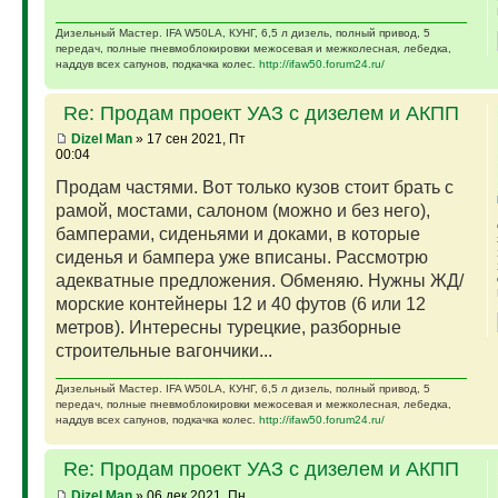
Дизельный Мастер. IFA W50LA, КУНГ, 6,5 л дизель, полный привод, 5
передач, полные пневмоблокировки межосевая и межколесная, лебедка,
наддув всех сапунов, подкачка колес.
http://ifaw50.forum24.ru/
Re: Продам проект УАЗ с дизелем и АКПП
Dizel Man
» 17 сен 2021, Пт
00:04
Продам частями. Вот только кузов стоит брать с
рамой, мостами, салоном (можно и без него),
бамперами, сиденьями и доками, в которые
сиденья и бампера уже вписаны. Рассмотрю
адекватные предложения. Обменяю. Нужны ЖД/
морские контейнеры 12 и 40 футов (6 или 12
метров). Интересны турецкие, разборные
строительные вагончики...
Дизельный Мастер. IFA W50LA, КУНГ, 6,5 л дизель, полный привод, 5
передач, полные пневмоблокировки межосевая и межколесная, лебедка,
наддув всех сапунов, подкачка колес.
http://ifaw50.forum24.ru/
Re: Продам проект УАЗ с дизелем и АКПП
Dizel Man
» 06 дек 2021, Пн