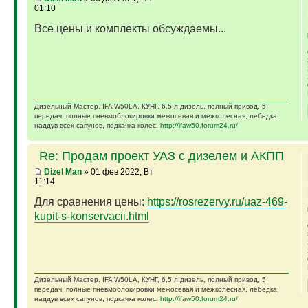
01:10
Все цены и комплекты обсуждаемы...
Дизельный Мастер. IFA W50LA, КУНГ, 6,5 л дизель, полный привод, 5
передач, полные пневмоблокировки межосевая и межколесная, лебедка,
наддув всех сапунов, подкачка колес.
http://ifaw50.forum24.ru/
Re: Продам проект УАЗ с дизелем и АКПП
Dizel Man
» 01 фев 2022, Вт
11:14
Для сравнения цены:
https://rosrezervy.ru/uaz-469-
kupit-s-konservacii.html
Дизельный Мастер. IFA W50LA, КУНГ, 6,5 л дизель, полный привод, 5
передач, полные пневмоблокировки межосевая и межколесная, лебедка,
наддув всех сапунов, подкачка колес.
http://ifaw50.forum24.ru/