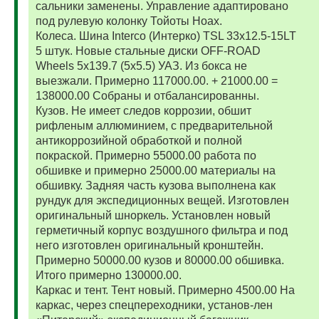
сальники заменены. Управление адаптировано
под рулевую колонку Тойоты Ноах.
Колеса. Шина Interco (Интерко) TSL 33x12.5-15LT
5 штук. Новые стальные диски OFF-ROAD
Wheels 5x139.7 (5x5.5) УАЗ. Из бокса не
выезжали. Примерно 117000.00. + 21000.00 =
138000.00 Собраны и отбалансированны.
Кузов. Не имеет следов коррозии, обшит
рифленым аллюминием, с предварительной
антикоррозийной обработкой и полной
покраской. Примерно 55000.00 работа по
обшивке и примерно 25000.00 материалы на
обшивку. Задняя часть кузова выполнена как
рундук для экспедиционных вещей. Изготовлен
оригинальный шноркель. Установлен новый
герметичный корпус воздушного фильтра и под
него изготовлен оригинальный кронштейн.
Примерно 50000.00 кузов и 80000.00 обшивка.
Итого примерно 130000.00.
Каркас и тент. Тент новый. Примерно 4500.00 На
каркас, через спецпереходники, установ-лен