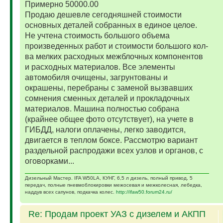
Примерно 50000.00
Продаю дешевле сегодняшней стоимости
основных деталей собранных в единое целое.
Не учтена стоимость большого объема
произведенных работ и стоимости большого кол-
ва мелких расходных межблочных компонентов
и расходных материалов. Все элементы
автомобиля очищены, загрунтованы и
окрашены, перебраны с заменой вызвавших
сомнения сменных деталей и прокладочных
материалов. Машина полностью собрана
(крайнее общее фото отсутствует), на учете в
ГИБДД, налоги оплачены, легко заводится,
двигается в теплом боксе. Рассмотрю вариант
раздельной распродажи всех узлов и органов, с
оговорками...
Дизельный Мастер. IFA W50LA, КУНГ, 6,5 л дизель, полный привод, 5
передач, полные пневмоблокировки межосевая и межколесная, лебедка,
наддув всех сапунов, подкачка колес.
http://ifaw50.forum24.ru/
Re: Продам проект УАЗ с дизелем и АКПП