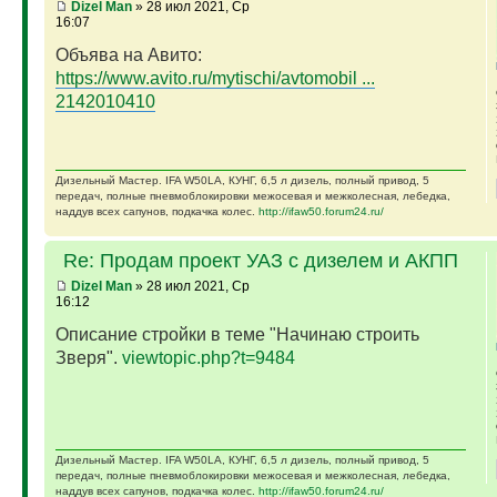
Dizel Man
» 28 июл 2021, Ср
16:07
Объява на Авито:
https://www.avito.ru/mytischi/avtomobil ...
2142010410
Дизельный Мастер. IFA W50LA, КУНГ, 6,5 л дизель, полный привод, 5
передач, полные пневмоблокировки межосевая и межколесная, лебедка,
наддув всех сапунов, подкачка колес.
http://ifaw50.forum24.ru/
Re: Продам проект УАЗ с дизелем и АКПП
Dizel Man
» 28 июл 2021, Ср
16:12
Описание стройки в теме "Начинаю строить
Зверя".
viewtopic.php?t=9484
Дизельный Мастер. IFA W50LA, КУНГ, 6,5 л дизель, полный привод, 5
передач, полные пневмоблокировки межосевая и межколесная, лебедка,
наддув всех сапунов, подкачка колес.
http://ifaw50.forum24.ru/