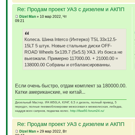
Re: Продам проект УАЗ с дизелем и АКПП
Dizel Man
» 10 мар 2022, Чт
09:21
Колеса. Шина Interco (Интерко) TSL 33x12.5-
15LT 5 штук. Новые стальные диски OFF-
ROAD Wheels 5x139.7 (5x5.5) УАЗ. Из бокса не
выезжали. Примерно 117000.00. + 21000.00 =
138000.00 Собраны и отбалансированны.
Если очень быстро, отдам комплект за 180000.00.
Катки американские, не китай...
Дизельный Мастер. IFA W50LA, КУНГ, 6,5 л дизель, полный привод, 5
передач, полные пневмоблокировки межосевая и межколесная, лебедка,
наддув всех сапунов, подкачка колес.
http://ifaw50.forum24.ru/
Re: Продам проект УАЗ с дизелем и АКПП
Dizel Man
» 29 мар 2022, Вт