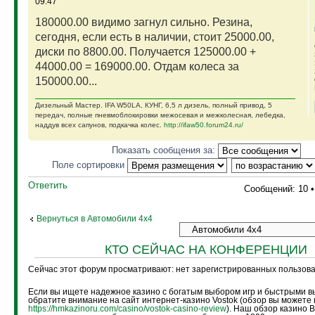
09:47
180000.00 видимо загнул сильно. Резина,
сегодня, если есть в наличии, стоит 25000.00,
диски по 8800.00. Получается 125000.00 +
44000.00 = 169000.00. Отдам колеса за
150000.00...
Дизельный Мастер. IFA W50LA, КУНГ, 6,5 л дизель, полный привод, 5
передач, полные пневмоблокировки межосевая и межколесная, лебедка,
наддув всех сапунов, подкачка колес.
http://ifaw50.forum24.ru/
Показать сообщения за:
Поле сортировки
Ответить
Сообщений: 10 
Вернуться в Автомобили 4х4
КТО СЕЙЧАС НА КОНФЕРЕНЦИИ
Сейчас этот форум просматривают: нет зарегистрированных пользоват
Если вы ищете надежное казино с богатым выбором игр и быстрыми в
обратите внимание на сайт интернет-казино Vostok (обзор вы можете 
https://hmkazinoru.com/casino/vostok-casino-review
). Наш обзор казино 