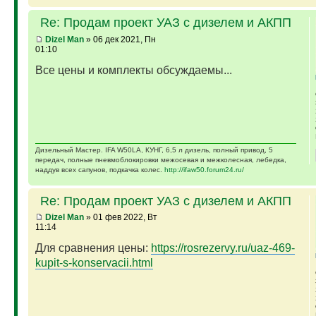
Re: Продам проект УАЗ с дизелем и АКПП
Dizel Man
» 06 дек 2021, Пн
01:10
Все цены и комплекты обсуждаемы...
Дизельный Мастер. IFA W50LA, КУНГ, 6,5 л дизель, полный привод, 5
передач, полные пневмоблокировки межосевая и межколесная, лебедка,
наддув всех сапунов, подкачка колес.
http://ifaw50.forum24.ru/
Re: Продам проект УАЗ с дизелем и АКПП
Dizel Man
» 01 фев 2022, Вт
11:14
Для сравнения цены:
https://rosrezervy.ru/uaz-469-
kupit-s-konservacii.html