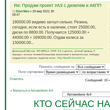
Re: Продам проект УАЗ с дизелем и АКПП
Dizel Man
» 29 мар 2022, Вт
09:47
180000.00 видимо загнул сильно. Резина,
сегодня, если есть в наличии, стоит 25000.00,
диски по 8800.00. Получается 125000.00 +
44000.00 = 169000.00. Отдам колеса за
150000.00...
Дизельный Мастер. IFA W50LA, КУНГ, 6,5 л дизель, полный привод, 5
передач, полные пневмоблокировки межосевая и межколесная, лебедка,
наддув всех сапунов, подкачка колес.
http://ifaw50.forum24.ru/
Показать сообщения за:
Поле сортировки
Ответить
Сообщений: 10 
Вернуться в Автомобили 4х4
КТО СЕЙЧАС Н