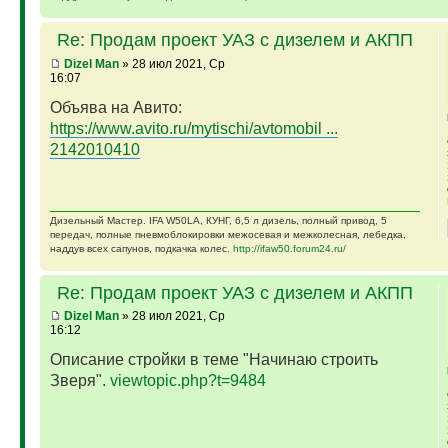
Re: Продам проект УАЗ с дизелем и АКПП
Dizel Man
» 28 июл 2021, Ср
16:07
Объява на Авито:
https://www.avito.ru/mytischi/avtomobil ...
2142010410
Дизельный Мастер. IFA W50LA, КУНГ, 6,5 л дизель, полный привод, 5
передач, полные пневмоблокировки межосевая и межколесная, лебедка,
наддув всех сапунов, подкачка колес.
http://ifaw50.forum24.ru/
Re: Продам проект УАЗ с дизелем и АКПП
Dizel Man
» 28 июл 2021, Ср
16:12
Описание стройки в теме "Начинаю строить
Зверя".
viewtopic.php?t=9484