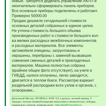
новые. Требуется доделать управление АКПП и
окончательно сформировать панель приборов.
Все основные приборы подключены и работают.
Примерно 50000.00
Продаю дешевле сегодняшней стоимости
основных деталей собранных в единое целое.
Не учтена стоимость большого объема
произведенных работ и стоимости большого кол-
ва мелких расходных межблочных компонентов
и расходных материалов. Все элементы
автомобиля очищены, загрунтованы и
окрашены, перебраны с заменой вызвавших
сомнения сменных деталей и прокладочных
материалов. Машина полностью собрана
(крайнее общее фото отсутствует), на учете в
ГИБДД, налоги оплачены, легко заводится,
двигается в теплом боксе. Рассмотрю вариант
раздельной распродажи всех узлов и органов, с
оговорками...
Дизельный Мастер. IFA W50LA, КУНГ, 6,5 л дизель, полный привод, 5
передач, полные пневмоблокировки межосевая и межколесная, лебедка,
наддув всех сапунов, подкачка колес.
http://ifaw50.forum24.ru/