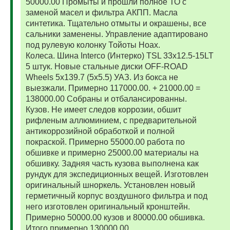
50000.00 Промыты и прошли полное ТО с
заменой масел и фильтра АКПП. Масла
синтетика. Тщательно отмыты и окрашены, все
сальники заменены. Управление адаптировано
под рулевую колонку Тойоты Ноах.
Колеса. Шина Interco (Интерко) TSL 33x12.5-15LT
5 штук. Новые стальные диски OFF-ROAD
Wheels 5x139.7 (5x5.5) УАЗ. Из бокса не
выезжали. Примерно 117000.00. + 21000.00 =
138000.00 Собраны и отбалансированны.
Кузов. Не имеет следов коррозии, обшит
рифленым аллюминием, с предварительной
антикоррозийной обработкой и полной
покраской. Примерно 55000.00 работа по
обшивке и примерно 25000.00 материалы на
обшивку. Задняя часть кузова выполнена как
рундук для экспедиционных вещей. Изготовлен
оригинальный шноркель. Установлен новый
герметичный корпус воздушного фильтра и под
него изготовлен оригинальный кронштейн.
Примерно 50000.00 кузов и 80000.00 обшивка.
Итого примерно 130000.00.