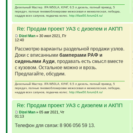
Дизельный Мастер. IFA W50LA, КУНГ, 6,5 л дизель, полный привод, 5
передач, полные пневмоблокировки межосевая и межколесная, лебедка,
наддув всех сапунов, подкачка колес.
http://ifaw50.forum24.ru/
Re: Продам проект УАЗ с дизелем и АКПП
Dizel Man
» 30 июл 2021, Пт
12:40
Рассмотрю варианты раздельной продажи узлов.
Доки с вписанными
бамперами РАФ и
сиденьями Ауди
, продавать есть смысл вместе
с кузовом. Остальное можно и врозь.
Предлагайте, обсудим.
Дизельный Мастер. IFA W50LA, КУНГ, 6,5 л дизель, полный привод, 5
передач, полные пневмоблокировки межосевая и межколесная, лебедка,
наддув всех сапунов, подкачка колес.
http://ifaw50.forum24.ru/
Re: Продам проект УАЗ с дизелем и АКПП
Dizel Man
» 05 авг 2021, Чт
01:13
Телефон для связи: 8 906 056 59 13.