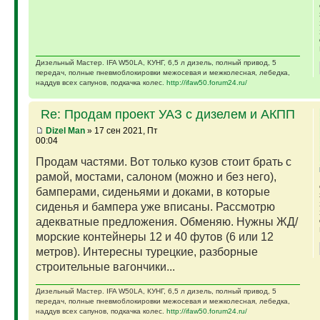
Дизельный Мастер. IFA W50LA, КУНГ, 6,5 л дизель, полный привод, 5
передач, полные пневмоблокировки межосевая и межколесная, лебедка,
наддув всех сапунов, подкачка колес.
http://ifaw50.forum24.ru/
Re: Продам проект УАЗ с дизелем и АКПП
Dizel Man
» 17 сен 2021, Пт
00:04
Продам частями. Вот только кузов стоит брать с
рамой, мостами, салоном (можно и без него),
бамперами, сиденьями и доками, в которые
сиденья и бампера уже вписаны. Рассмотрю
адекватные предложения. Обменяю. Нужны ЖД/
морские контейнеры 12 и 40 футов (6 или 12
метров). Интересны турецкие, разборные
строительные вагончики...
Дизельный Мастер. IFA W50LA, КУНГ, 6,5 л дизель, полный привод, 5
передач, полные пневмоблокировки межосевая и межколесная, лебедка,
наддув всех сапунов, подкачка колес.
http://ifaw50.forum24.ru/