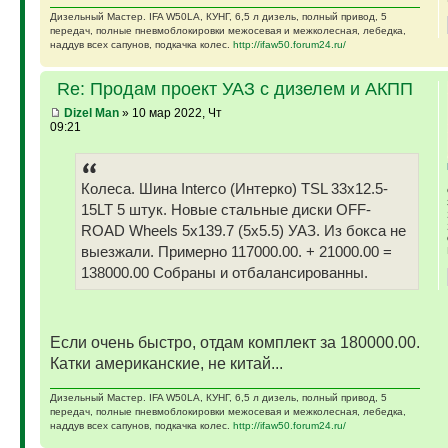
Дизельный Мастер. IFA W50LA, КУНГ, 6,5 л дизель, полный привод, 5
передач, полные пневмоблокировки межосевая и межколесная, лебедка,
наддув всех сапунов, подкачка колес.
http://ifaw50.forum24.ru/
Re: Продам проект УАЗ с дизелем и АКПП
Dizel Man
» 10 мар 2022, Чт
09:21
Колеса. Шина Interco (Интерко) TSL 33x12.5-
15LT 5 штук. Новые стальные диски OFF-
ROAD Wheels 5x139.7 (5x5.5) УАЗ. Из бокса не
выезжали. Примерно 117000.00. + 21000.00 =
138000.00 Собраны и отбалансированны.
Если очень быстро, отдам комплект за 180000.00.
Катки американские, не китай...
Дизельный Мастер. IFA W50LA, КУНГ, 6,5 л дизель, полный привод, 5
передач, полные пневмоблокировки межосевая и межколесная, лебедка,
наддув всех сапунов, подкачка колес.
http://ifaw50.forum24.ru/