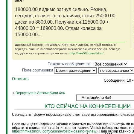
09:47
180000.00 видимо загнул сильно. Резина,
сегодня, если есть в наличии, стоит 25000.00,
диски по 8800.00. Получается 125000.00 +
44000.00 = 169000.00. Отдам колеса за
150000.00...
Дизельный Мастер. IFA W50LA, КУНГ, 6,5 л дизель, полный привод, 5
передач, полные пневмоблокировки межосевая и межколесная, лебедка,
наддув всех сапунов, подкачка колес.
http://ifaw50.forum24.ru/
Показать сообщения за:
Поле сортировки
Ответить
Сообщений: 10 
Вернуться в Автомобили 4х4
КТО СЕЙЧАС НА КОНФЕРЕНЦИИ
Сейчас этот форум просматривают: нет зарегистрированных пользоват
Если вы ищете надежное казино с богатым выбором игр и быстрыми в
обратите внимание на сайт интернет-казино Vostok (обзор вы можете 
https://hmkazinoru.com/casino/vostok-casino-review
). Наш обзор казино 