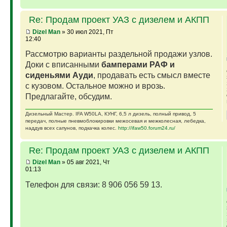
Re: Продам проект УАЗ с дизелем и АКПП
Dizel Man
» 30 июл 2021, Пт
12:40
Рассмотрю варианты раздельной продажи узлов.
Доки с вписанными
бамперами РАФ и
сиденьями Ауди
, продавать есть смысл вместе
с кузовом. Остальное можно и врозь.
Предлагайте, обсудим.
Дизельный Мастер. IFA W50LA, КУНГ, 6,5 л дизель, полный привод, 5
передач, полные пневмоблокировки межосевая и межколесная, лебедка,
наддув всех сапунов, подкачка колес.
http://ifaw50.forum24.ru/
Re: Продам проект УАЗ с дизелем и АКПП
Dizel Man
» 05 авг 2021, Чт
01:13
Телефон для связи: 8 906 056 59 13.