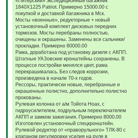
«Питерский» экспедиционный багажник
1840Х1225 Patriot. Примерно 15000.00 с
покупкой и доставкой багажника в Мск.
Мосты «военные», редукторные + новый
установочный комплект дисковых передних
тормозов. Мосты перебраны полностью,
очищены и окрашены. Заменены все сальники/
прокладки. Примерно 80000.00
Рама, доработана под установку дизеля с АКПП.
Штатные УАЗовские кронштейны сохранены. В
процессе постройки менялся цвет, рама
перекрашивалась. Без следов коррозии,
произведена в начале 70-х годов.
Рессоры, практически новые, перебранные и
окрашенные полистно, дополнительно полистно
прокованы.
Рулевая колонка от а/м Тойота Ноах, с
гидроусилителем, подрульным переключателем
АКПП и замком зажигания. Примерно 8000.00
Изготовлен установочный спецкронштейн.
Рулевой редуктор от «праворульного» ТЛК-80 с
клапаном регулировки усилия на руле в