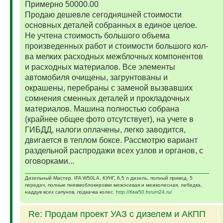
Примерно 50000.00
Продаю дешевле сегодняшней стоимости
основных деталей собранных в единое целое.
Не учтена стоимость большого объема
произведенных работ и стоимости большого кол-
ва мелких расходных межблочных компонентов
и расходных материалов. Все элементы
автомобиля очищены, загрунтованы и
окрашены, перебраны с заменой вызвавших
сомнения сменных деталей и прокладочных
материалов. Машина полностью собрана
(крайнее общее фото отсутствует), на учете в
ГИБДД, налоги оплачены, легко заводится,
двигается в теплом боксе. Рассмотрю вариант
раздельной распродажи всех узлов и органов, с
оговорками...
Дизельный Мастер. IFA W50LA, КУНГ, 6,5 л дизель, полный привод, 5
передач, полные пневмоблокировки межосевая и межколесная, лебедка,
наддув всех сапунов, подкачка колес.
http://ifaw50.forum24.ru/
Re: Продам проект УАЗ с дизелем и АКПП