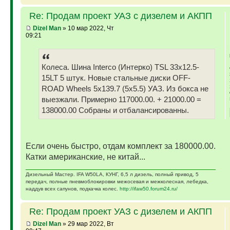
Re: Продам проект УАЗ с дизелем и АКПП
Dizel Man
» 10 мар 2022, Чт
09:21
Колеса. Шина Interco (Интерко) TSL 33x12.5-
15LT 5 штук. Новые стальные диски OFF-
ROAD Wheels 5x139.7 (5x5.5) УАЗ. Из бокса не
выезжали. Примерно 117000.00. + 21000.00 =
138000.00 Собраны и отбалансированны.
Если очень быстро, отдам комплект за 180000.00.
Катки американские, не китай...
Дизельный Мастер. IFA W50LA, КУНГ, 6,5 л дизель, полный привод, 5
передач, полные пневмоблокировки межосевая и межколесная, лебедка,
наддув всех сапунов, подкачка колес.
http://ifaw50.forum24.ru/
Re: Продам проект УАЗ с дизелем и АКПП
Dizel Man
» 29 мар 2022, Вт