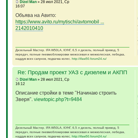
Dizel Man
» 28 июл 2021, Ср
16:07
Объява на Авито:
https://www.avito.ru/mytischi/avtomobil ...
2142010410
Дизельный Мастер. IFA W50LA, КУНГ, 6,5 л дизель, полный привод, 5
передач, полные пневмоблокировки межосевая и межколесная, лебедка,
наддув всех сапунов, подкачка колес.
http://ifaw50.forum24.ru/
Re: Продам проект УАЗ с дизелем и АКПП
Dizel Man
» 28 июл 2021, Ср
16:12
Описание стройки в теме "Начинаю строить
Зверя".
viewtopic.php?t=9484
Дизельный Мастер. IFA W50LA, КУНГ, 6,5 л дизель, полный привод, 5
передач, полные пневмоблокировки межосевая и межколесная, лебедка,
наддув всех сапунов, подкачка колес.
http://ifaw50.forum24.ru/