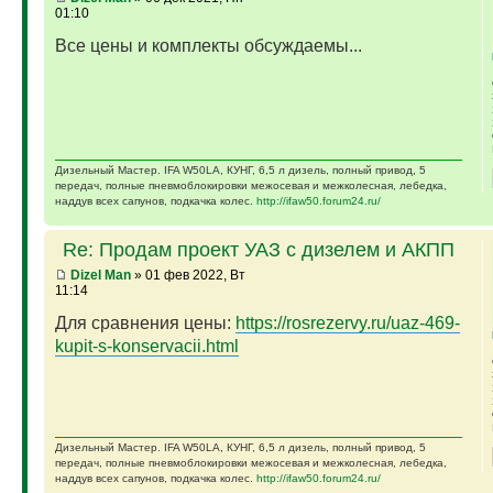
01:10
Все цены и комплекты обсуждаемы...
Дизельный Мастер. IFA W50LA, КУНГ, 6,5 л дизель, полный привод, 5
передач, полные пневмоблокировки межосевая и межколесная, лебедка,
наддув всех сапунов, подкачка колес.
http://ifaw50.forum24.ru/
Re: Продам проект УАЗ с дизелем и АКПП
Dizel Man
» 01 фев 2022, Вт
11:14
Для сравнения цены:
https://rosrezervy.ru/uaz-469-
kupit-s-konservacii.html
Дизельный Мастер. IFA W50LA, КУНГ, 6,5 л дизель, полный привод, 5
передач, полные пневмоблокировки межосевая и межколесная, лебедка,
наддув всех сапунов, подкачка колес.
http://ifaw50.forum24.ru/