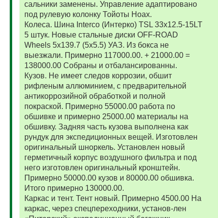
сальники заменены. Управление адаптировано
под рулевую колонку Тойоты Ноах.
Колеса. Шина Interco (Интерко) TSL 33x12.5-15LT
5 штук. Новые стальные диски OFF-ROAD
Wheels 5x139.7 (5x5.5) УАЗ. Из бокса не
выезжали. Примерно 117000.00. + 21000.00 =
138000.00 Собраны и отбалансированны.
Кузов. Не имеет следов коррозии, обшит
рифленым аллюминием, с предварительной
антикоррозийной обработкой и полной
покраской. Примерно 55000.00 работа по
обшивке и примерно 25000.00 материалы на
обшивку. Задняя часть кузова выполнена как
рундук для экспедиционных вещей. Изготовлен
оригинальный шноркель. Установлен новый
герметичный корпус воздушного фильтра и под
него изготовлен оригинальный кронштейн.
Примерно 50000.00 кузов и 80000.00 обшивка.
Итого примерно 130000.00.
Каркас и тент. Тент новый. Примерно 4500.00 На
каркас, через спецпереходники, установ-лен