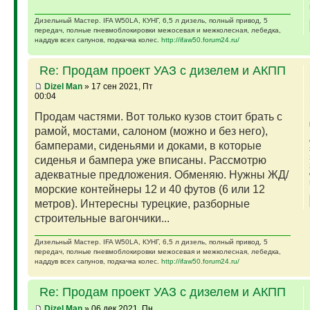
Дизельный Мастер. IFA W50LA, КУНГ, 6,5 л дизель, полный привод, 5
передач, полные пневмоблокировки межосевая и межколесная, лебедка,
наддув всех сапунов, подкачка колес.
http://ifaw50.forum24.ru/
Re: Продам проект УАЗ с дизелем и АКПП
Dizel Man
» 17 сен 2021, Пт
00:04
Продам частями. Вот только кузов стоит брать с
рамой, мостами, салоном (можно и без него),
бамперами, сиденьями и доками, в которые
сиденья и бампера уже вписаны. Рассмотрю
адекватные предложения. Обменяю. Нужны ЖД/
морские контейнеры 12 и 40 футов (6 или 12
метров). Интересны турецкие, разборные
строительные вагончики...
Дизельный Мастер. IFA W50LA, КУНГ, 6,5 л дизель, полный привод, 5
передач, полные пневмоблокировки межосевая и межколесная, лебедка,
наддув всех сапунов, подкачка колес.
http://ifaw50.forum24.ru/
Re: Продам проект УАЗ с дизелем и АКПП
Dizel Man
» 06 дек 2021, Пн