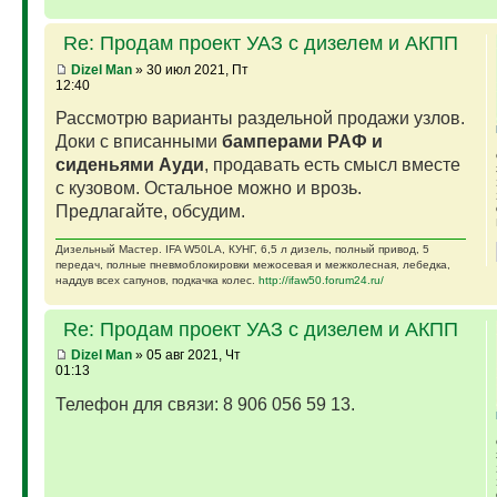
Re: Продам проект УАЗ с дизелем и АКПП
Dizel Man
» 30 июл 2021, Пт
12:40
Рассмотрю варианты раздельной продажи узлов.
Доки с вписанными
бамперами РАФ и
сиденьями Ауди
, продавать есть смысл вместе
с кузовом. Остальное можно и врозь.
Предлагайте, обсудим.
Дизельный Мастер. IFA W50LA, КУНГ, 6,5 л дизель, полный привод, 5
передач, полные пневмоблокировки межосевая и межколесная, лебедка,
наддув всех сапунов, подкачка колес.
http://ifaw50.forum24.ru/
Re: Продам проект УАЗ с дизелем и АКПП
Dizel Man
» 05 авг 2021, Чт
01:13
Телефон для связи: 8 906 056 59 13.