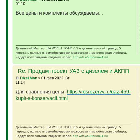
01:10
Все цены и комплекты обсуждаемы...
Дизельный Мастер. IFA W50LA, КУНГ, 6,5 л дизель, полный привод, 5
передач, полные пневмоблокировки межосевая и межколесная, лебедка,
наддув всех сапунов, подкачка колес.
http://ifaw50.forum24.ru/
Re: Продам проект УАЗ с дизелем и АКПП
Dizel Man
» 01 фев 2022, Вт
11:14
Для сравнения цены:
https://rosrezervy.ru/uaz-469-
kupit-s-konservacii.html
Дизельный Мастер. IFA W50LA, КУНГ, 6,5 л дизель, полный привод, 5
передач, полные пневмоблокировки межосевая и межколесная, лебедка,
наддув всех сапунов, подкачка колес.
http://ifaw50.forum24.ru/