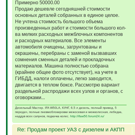
Примерно 50000.00
Продаю дешевле сегодняшней стоимости
основных деталей собранных в единое целое.
Не учтена стоимость большого объема
произведенных работ и стоимости большого кол-
ва мелких расходных межблочных компонентов
и расходных материалов. Все элементы
автомобиля очищены, загрунтованы и
окрашены, перебраны с заменой вызвавших
сомнения сменных деталей и прокладочных
материалов. Машина полностью собрана
(крайнее общее фото отсутствует), на учете в
ГИБДД, налоги оплачены, легко заводится,
двигается в теплом боксе. Рассмотрю вариант
раздельной распродажи всех узлов и органов, с
оговорками...
Дизельный Мастер. IFA W50LA, КУНГ, 6,5 л дизель, полный привод, 5
передач, полные пневмоблокировки межосевая и межколесная, лебедка,
наддув всех сапунов, подкачка колес.
http://ifaw50.forum24.ru/
Re: Продам проект УАЗ с дизелем и АКПП