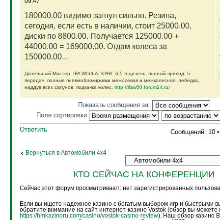
09:47
180000.00 видимо загнул сильно. Резина,
сегодня, если есть в наличии, стоит 25000.00,
диски по 8800.00. Получается 125000.00 +
44000.00 = 169000.00. Отдам колеса за
150000.00...
Дизельный Мастер. IFA W50LA, КУНГ, 6,5 л дизель, полный привод, 5
передач, полные пневмоблокировки межосевая и межколесная, лебедка,
наддув всех сапунов, подкачка колес.
http://ifaw50.forum24.ru/
Показать сообщения за:
Поле сортировки
Ответить
Сообщений: 10 
Вернуться в Автомобили 4х4
КТО СЕЙЧАС НА КОНФЕРЕНЦИИ
Сейчас этот форум просматривают: нет зарегистрированных пользоват
Если вы ищете надежное казино с богатым выбором игр и быстрыми в
обратите внимание на сайт интернет-казино Vostok (обзор вы можете 
https://hmkazinoru.com/casino/vostok-casino-review
). Наш обзор казино 