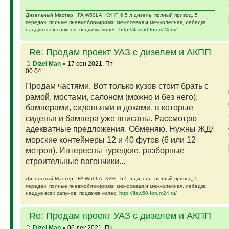
Дизельный Мастер. IFA W50LA, КУНГ, 6,5 л дизель, полный привод, 5
передач, полные пневмоблокировки межосевая и межколесная, лебедка,
наддув всех сапунов, подкачка колес.
http://ifaw50.forum24.ru/
Re: Продам проект УАЗ с дизелем и АКПП
Dizel Man
» 17 сен 2021, Пт
00:04
Продам частями. Вот только кузов стоит брать с
рамой, мостами, салоном (можно и без него),
бамперами, сиденьями и доками, в которые
сиденья и бампера уже вписаны. Рассмотрю
адекватные предложения. Обменяю. Нужны ЖД/
морские контейнеры 12 и 40 футов (6 или 12
метров). Интересны турецкие, разборные
строительные вагончики...
Дизельный Мастер. IFA W50LA, КУНГ, 6,5 л дизель, полный привод, 5
передач, полные пневмоблокировки межосевая и межколесная, лебедка,
наддув всех сапунов, подкачка колес.
http://ifaw50.forum24.ru/
Re: Продам проект УАЗ с дизелем и АКПП
Dizel Man
» 06 дек 2021, Пн