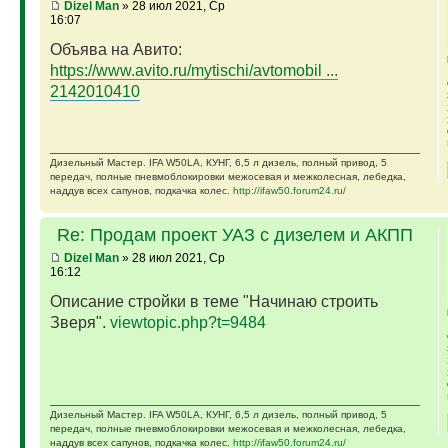
Dizel Man
» 28 июл 2021, Ср
16:07
Объява на Авито:
https://www.avito.ru/mytischi/avtomobil ...
2142010410
Дизельный Мастер. IFA W50LA, КУНГ, 6,5 л дизель, полный привод, 5
передач, полные пневмоблокировки межосевая и межколесная, лебедка,
наддув всех сапунов, подкачка колес.
http://ifaw50.forum24.ru/
Re: Продам проект УАЗ с дизелем и АКПП
Dizel Man
» 28 июл 2021, Ср
16:12
Описание стройки в теме "Начинаю строить
Зверя".
viewtopic.php?t=9484
Дизельный Мастер. IFA W50LA, КУНГ, 6,5 л дизель, полный привод, 5
передач, полные пневмоблокировки межосевая и межколесная, лебедка,
наддув всех сапунов, подкачка колес.
http://ifaw50.forum24.ru/