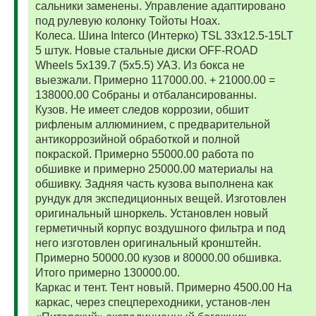
сальники заменены. Управление адаптировано
под рулевую колонку Тойоты Ноах.
Колеса. Шина Interco (Интерко) TSL 33x12.5-15LT
5 штук. Новые стальные диски OFF-ROAD
Wheels 5x139.7 (5x5.5) УАЗ. Из бокса не
выезжали. Примерно 117000.00. + 21000.00 =
138000.00 Собраны и отбалансированны.
Кузов. Не имеет следов коррозии, обшит
рифленым аллюминием, с предварительной
антикоррозийной обработкой и полной
покраской. Примерно 55000.00 работа по
обшивке и примерно 25000.00 материалы на
обшивку. Задняя часть кузова выполнена как
рундук для экспедиционных вещей. Изготовлен
оригинальный шноркель. Установлен новый
герметичный корпус воздушного фильтра и под
него изготовлен оригинальный кронштейн.
Примерно 50000.00 кузов и 80000.00 обшивка.
Итого примерно 130000.00.
Каркас и тент. Тент новый. Примерно 4500.00 На
каркас, через спецпереходники, установ-лен