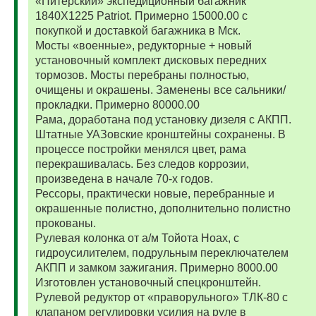
«Питерский» экспедиционный багажник
1840Х1225 Patriot. Примерно 15000.00 с
покупкой и доставкой багажника в Мск.
Мосты «военные», редукторные + новый
установочный комплект дисковых передних
тормозов. Мосты перебраны полностью,
очищены и окрашены. Заменены все сальники/
прокладки. Примерно 80000.00
Рама, доработана под установку дизеля с АКПП.
Штатные УАЗовские кронштейны сохранены. В
процессе постройки менялся цвет, рама
перекрашивалась. Без следов коррозии,
произведена в начале 70-х годов.
Рессоры, практически новые, перебранные и
окрашенные полистно, дополнительно полистно
прокованы.
Рулевая колонка от а/м Тойота Ноах, с
гидроусилителем, подрульным переключателем
АКПП и замком зажигания. Примерно 8000.00
Изготовлен установочный спецкронштейн.
Рулевой редуктор от «праворульного» ТЛК-80 с
клапаном регулировки усилия на руле в