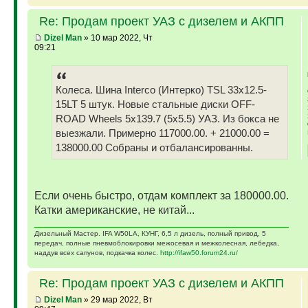
Re: Продам проект УАЗ с дизелем и АКПП
Dizel Man
» 10 мар 2022, Чт
09:21
Колеса. Шина Interco (Интерко) TSL 33x12.5-
15LT 5 штук. Новые стальные диски OFF-
ROAD Wheels 5x139.7 (5x5.5) УАЗ. Из бокса не
выезжали. Примерно 117000.00. + 21000.00 =
138000.00 Собраны и отбалансированны.
Если очень быстро, отдам комплект за 180000.00.
Катки американские, не китай...
Дизельный Мастер. IFA W50LA, КУНГ, 6,5 л дизель, полный привод, 5
передач, полные пневмоблокировки межосевая и межколесная, лебедка,
наддув всех сапунов, подкачка колес.
http://ifaw50.forum24.ru/
Re: Продам проект УАЗ с дизелем и АКПП
Dizel Man
» 29 мар 2022, Вт