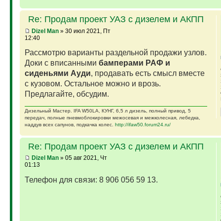
Re: Продам проект УАЗ с дизелем и АКПП
Dizel Man
» 30 июл 2021, Пт
12:40
Рассмотрю варианты раздельной продажи узлов.
Доки с вписанными
бамперами РАФ и
сиденьями Ауди
, продавать есть смысл вместе
с кузовом. Остальное можно и врозь.
Предлагайте, обсудим.
Дизельный Мастер. IFA W50LA, КУНГ, 6,5 л дизель, полный привод, 5
передач, полные пневмоблокировки межосевая и межколесная, лебедка,
наддув всех сапунов, подкачка колес.
http://ifaw50.forum24.ru/
Re: Продам проект УАЗ с дизелем и АКПП
Dizel Man
» 05 авг 2021, Чт
01:13
Телефон для связи: 8 906 056 59 13.