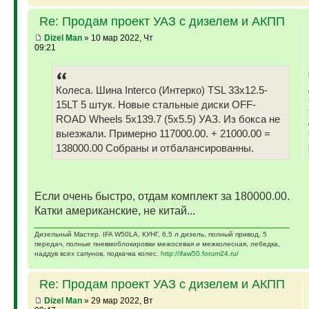
Re: Продам проект УАЗ с дизелем и АКПП
Dizel Man
» 10 мар 2022, Чт
09:21
Колеса. Шина Interco (Интерко) TSL 33x12.5-
15LT 5 штук. Новые стальные диски OFF-
ROAD Wheels 5x139.7 (5x5.5) УАЗ. Из бокса не
выезжали. Примерно 117000.00. + 21000.00 =
138000.00 Собраны и отбалансированны.
Если очень быстро, отдам комплект за 180000.00.
Катки американские, не китай...
Дизельный Мастер. IFA W50LA, КУНГ, 6,5 л дизель, полный привод, 5
передач, полные пневмоблокировки межосевая и межколесная, лебедка,
наддув всех сапунов, подкачка колес.
http://ifaw50.forum24.ru/
Re: Продам проект УАЗ с дизелем и АКПП
Dizel Man
» 29 мар 2022, Вт