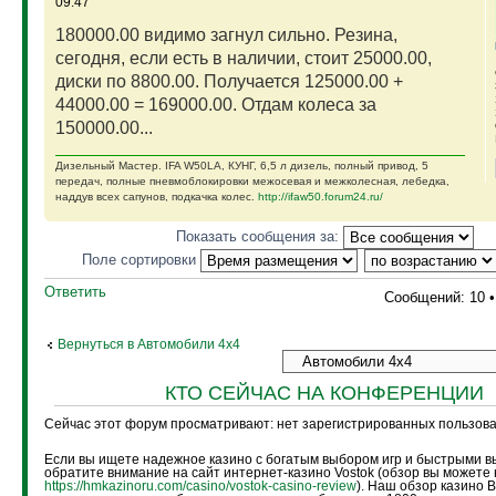
09:47
180000.00 видимо загнул сильно. Резина,
сегодня, если есть в наличии, стоит 25000.00,
диски по 8800.00. Получается 125000.00 +
44000.00 = 169000.00. Отдам колеса за
150000.00...
Дизельный Мастер. IFA W50LA, КУНГ, 6,5 л дизель, полный привод, 5
передач, полные пневмоблокировки межосевая и межколесная, лебедка,
наддув всех сапунов, подкачка колес.
http://ifaw50.forum24.ru/
Показать сообщения за:
Поле сортировки
Ответить
Сообщений: 10 
Вернуться в Автомобили 4х4
КТО СЕЙЧАС НА КОНФЕРЕНЦИИ
Сейчас этот форум просматривают: нет зарегистрированных пользоват
Если вы ищете надежное казино с богатым выбором игр и быстрыми в
обратите внимание на сайт интернет-казино Vostok (обзор вы можете 
https://hmkazinoru.com/casino/vostok-casino-review
). Наш обзор казино 