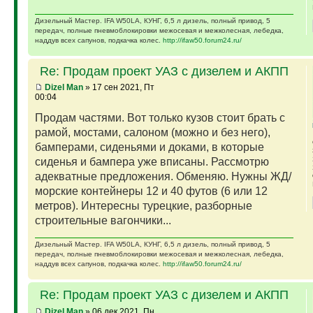
Дизельный Мастер. IFA W50LA, КУНГ, 6,5 л дизель, полный привод, 5
передач, полные пневмоблокировки межосевая и межколесная, лебедка,
наддув всех сапунов, подкачка колес.
http://ifaw50.forum24.ru/
Re: Продам проект УАЗ с дизелем и АКПП
Dizel Man
» 17 сен 2021, Пт
00:04
Продам частями. Вот только кузов стоит брать с
рамой, мостами, салоном (можно и без него),
бамперами, сиденьями и доками, в которые
сиденья и бампера уже вписаны. Рассмотрю
адекватные предложения. Обменяю. Нужны ЖД/
морские контейнеры 12 и 40 футов (6 или 12
метров). Интересны турецкие, разборные
строительные вагончики...
Дизельный Мастер. IFA W50LA, КУНГ, 6,5 л дизель, полный привод, 5
передач, полные пневмоблокировки межосевая и межколесная, лебедка,
наддув всех сапунов, подкачка колес.
http://ifaw50.forum24.ru/
Re: Продам проект УАЗ с дизелем и АКПП
Dizel Man
» 06 дек 2021, Пн