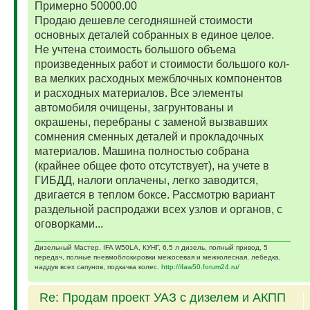
Примерно 50000.00
Продаю дешевле сегодняшней стоимости
основных деталей собранных в единое целое.
Не учтена стоимость большого объема
произведенных работ и стоимости большого кол-
ва мелких расходных межблочных компонентов
и расходных материалов. Все элементы
автомобиля очищены, загрунтованы и
окрашены, перебраны с заменой вызвавших
сомнения сменных деталей и прокладочных
материалов. Машина полностью собрана
(крайнее общее фото отсутствует), на учете в
ГИБДД, налоги оплачены, легко заводится,
двигается в теплом боксе. Рассмотрю вариант
раздельной распродажи всех узлов и органов, с
оговорками...
Дизельный Мастер. IFA W50LA, КУНГ, 6,5 л дизель, полный привод, 5
передач, полные пневмоблокировки межосевая и межколесная, лебедка,
наддув всех сапунов, подкачка колес.
http://ifaw50.forum24.ru/
Re: Продам проект УАЗ с дизелем и АКПП