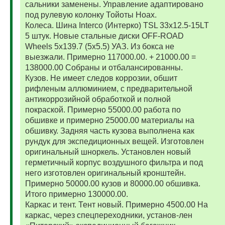
сальники заменены. Управление адаптировано
под рулевую колонку Тойоты Ноах.
Колеса. Шина Interco (Интерко) TSL 33x12.5-15LT
5 штук. Новые стальные диски OFF-ROAD
Wheels 5x139.7 (5x5.5) УАЗ. Из бокса не
выезжали. Примерно 117000.00. + 21000.00 =
138000.00 Собраны и отбалансированны.
Кузов. Не имеет следов коррозии, обшит
рифленым аллюминием, с предварительной
антикоррозийной обработкой и полной
покраской. Примерно 55000.00 работа по
обшивке и примерно 25000.00 материалы на
обшивку. Задняя часть кузова выполнена как
рундук для экспедиционных вещей. Изготовлен
оригинальный шноркель. Установлен новый
герметичный корпус воздушного фильтра и под
него изготовлен оригинальный кронштейн.
Примерно 50000.00 кузов и 80000.00 обшивка.
Итого примерно 130000.00.
Каркас и тент. Тент новый. Примерно 4500.00 На
каркас, через спецпереходники, установ-лен