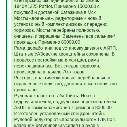
«Питерский» экспедиционный багажник
1840Х1225 Patriot. Примерно 15000.00 с
покупкой и доставкой багажника в Мск.
Мосты «военные», редукторные + новый
установочный комплект дисковых передних
тормозов. Мосты перебраны полностью,
очищены и окрашены. Заменены все сальники/
прокладки. Примерно 80000.00
Рама, доработана под установку дизеля с АКПП.
Штатные УАЗовские кронштейны сохранены. В
процессе постройки менялся цвет, рама
перекрашивалась. Без следов коррозии,
произведена в начале 70-х годов.
Рессоры, практически новые, перебранные и
окрашенные полистно, дополнительно полистно
прокованы.
Рулевая колонка от а/м Тойота Ноах, с
гидроусилителем, подрульным переключателем
АКПП и замком зажигания. Примерно 8000.00
Изготовлен установочный спецкронштейн.
Рулевой редуктор от «праворульного» ТЛК-80 с
клапаном регулировки усилия на руле в