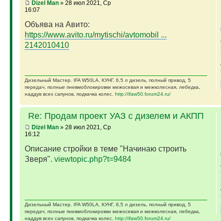
Dizel Man
» 28 июл 2021, Ср
16:07
Объява на Авито:
https://www.avito.ru/mytischi/avtomobil ...
2142010410
Дизельный Мастер. IFA W50LA, КУНГ, 6,5 л дизель, полный привод, 5
передач, полные пневмоблокировки межосевая и межколесная, лебедка,
наддув всех сапунов, подкачка колес.
http://ifaw50.forum24.ru/
Re: Продам проект УАЗ с дизелем и АКПП
Dizel Man
» 28 июл 2021, Ср
16:12
Описание стройки в теме "Начинаю строить
Зверя".
viewtopic.php?t=9484
Дизельный Мастер. IFA W50LA, КУНГ, 6,5 л дизель, полный привод, 5
передач, полные пневмоблокировки межосевая и межколесная, лебедка,
наддув всех сапунов, подкачка колес.
http://ifaw50.forum24.ru/