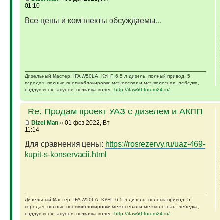
01:10
Все цены и комплекты обсуждаемы...
Дизельный Мастер. IFA W50LA, КУНГ, 6,5 л дизель, полный привод, 5
передач, полные пневмоблокировки межосевая и межколесная, лебедка,
наддув всех сапунов, подкачка колес.
http://ifaw50.forum24.ru/
Re: Продам проект УАЗ с дизелем и АКПП
Dizel Man
» 01 фев 2022, Вт
11:14
Для сравнения цены:
https://rosrezervy.ru/uaz-469-
kupit-s-konservacii.html
Дизельный Мастер. IFA W50LA, КУНГ, 6,5 л дизель, полный привод, 5
передач, полные пневмоблокировки межосевая и межколесная, лебедка,
наддув всех сапунов, подкачка колес.
http://ifaw50.forum24.ru/