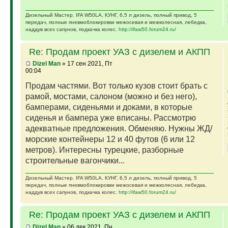
Дизельный Мастер. IFA W50LA, КУНГ, 6,5 л дизель, полный привод, 5
передач, полные пневмоблокировки межосевая и межколесная, лебедка,
наддув всех сапунов, подкачка колес.
http://ifaw50.forum24.ru/
Re: Продам проект УАЗ с дизелем и АКПП
Dizel Man
» 17 сен 2021, Пт
00:04
Продам частями. Вот только кузов стоит брать с
рамой, мостами, салоном (можно и без него),
бамперами, сиденьями и доками, в которые
сиденья и бампера уже вписаны. Рассмотрю
адекватные предложения. Обменяю. Нужны ЖД/
морские контейнеры 12 и 40 футов (6 или 12
метров). Интересны турецкие, разборные
строительные вагончики...
Дизельный Мастер. IFA W50LA, КУНГ, 6,5 л дизель, полный привод, 5
передач, полные пневмоблокировки межосевая и межколесная, лебедка,
наддув всех сапунов, подкачка колес.
http://ifaw50.forum24.ru/
Re: Продам проект УАЗ с дизелем и АКПП
Dizel Man
» 06 дек 2021, Пн