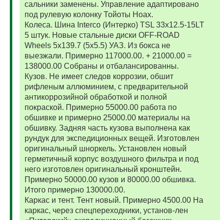
сальники заменены. Управление адаптировано
под рулевую колонку Тойоты Ноах.
Колеса. Шина Interco (Интерко) TSL 33x12.5-15LT
5 штук. Новые стальные диски OFF-ROAD
Wheels 5x139.7 (5x5.5) УАЗ. Из бокса не
выезжали. Примерно 117000.00. + 21000.00 =
138000.00 Собраны и отбалансированны.
Кузов. Не имеет следов коррозии, обшит
рифленым аллюминием, с предварительной
антикоррозийной обработкой и полной
покраской. Примерно 55000.00 работа по
обшивке и примерно 25000.00 материалы на
обшивку. Задняя часть кузова выполнена как
рундук для экспедиционных вещей. Изготовлен
оригинальный шноркель. Установлен новый
герметичный корпус воздушного фильтра и под
него изготовлен оригинальный кронштейн.
Примерно 50000.00 кузов и 80000.00 обшивка.
Итого примерно 130000.00.
Каркас и тент. Тент новый. Примерно 4500.00 На
каркас, через спецпереходники, установ-лен