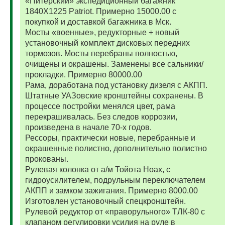
«Питерский» экспедиционный багажник
1840Х1225 Patriot. Примерно 15000.00 с
покупкой и доставкой багажника в Мск.
Мосты «военные», редукторные + новый
установочный комплект дисковых передних
тормозов. Мосты перебраны полностью,
очищены и окрашены. Заменены все сальники/
прокладки. Примерно 80000.00
Рама, доработана под установку дизеля с АКПП.
Штатные УАЗовские кронштейны сохранены. В
процессе постройки менялся цвет, рама
перекрашивалась. Без следов коррозии,
произведена в начале 70-х годов.
Рессоры, практически новые, перебранные и
окрашенные полистно, дополнительно полистно
прокованы.
Рулевая колонка от а/м Тойота Ноах, с
гидроусилителем, подрульным переключателем
АКПП и замком зажигания. Примерно 8000.00
Изготовлен установочный спецкронштейн.
Рулевой редуктор от «праворульного» ТЛК-80 с
клапаном регулировки усилия на руле в