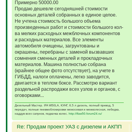
Примерно 50000.00
Продаю дешевле сегодняшней стоимости
основных деталей собранных в единое целое.
Не учтена стоимость большого объема
произведенных работ и стоимости большого кол-
ва мелких расходных межблочных компонентов
и расходных материалов. Все элементы
автомобиля очищены, загрунтованы и
окрашены, перебраны с заменой вызвавших
сомнения сменных деталей и прокладочных
материалов. Машина полностью собрана
(крайнее общее фото отсутствует), на учете в
ГИБДД, налоги оплачены, легко заводится,
двигается в теплом боксе. Рассмотрю вариант
раздельной распродажи всех узлов и органов, с
оговорками...
Дизельный Мастер. IFA W50LA, КУНГ, 6,5 л дизель, полный привод, 5
передач, полные пневмоблокировки межосевая и межколесная, лебедка,
наддув всех сапунов, подкачка колес.
http://ifaw50.forum24.ru/
Re: Продам проект УАЗ с дизелем и АКПП