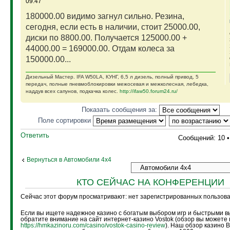
09:47
180000.00 видимо загнул сильно. Резина,
сегодня, если есть в наличии, стоит 25000.00,
диски по 8800.00. Получается 125000.00 +
44000.00 = 169000.00. Отдам колеса за
150000.00...
Дизельный Мастер. IFA W50LA, КУНГ, 6,5 л дизель, полный привод, 5
передач, полные пневмоблокировки межосевая и межколесная, лебедка,
наддув всех сапунов, подкачка колес.
http://ifaw50.forum24.ru/
Показать сообщения за:
Поле сортировки
Ответить
Сообщений: 10 
Вернуться в Автомобили 4х4
КТО СЕЙЧАС НА КОНФЕРЕНЦИИ
Сейчас этот форум просматривают: нет зарегистрированных пользоват
Если вы ищете надежное казино с богатым выбором игр и быстрыми в
обратите внимание на сайт интернет-казино Vostok (обзор вы можете 
https://hmkazinoru.com/casino/vostok-casino-review
). Наш обзор казино 