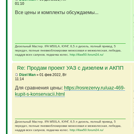
01:10
Все цены и комплекты обсуждаемы...
Дизельный Мастер. IFA W50LA, КУНГ, 6,5 л дизель, полный привод, 5
передач, полные пневмоблокировки межосевая и межколесная, лебедка,
наддув всех сапунов, подкачка колес.
http://ifaw50.forum24.ru/
Re: Продам проект УАЗ с дизелем и АКПП
Dizel Man
» 01 фев 2022, Вт
11:14
Для сравнения цены:
https://rosrezervy.ru/uaz-469-
kupit-s-konservacii.html
Дизельный Мастер. IFA W50LA, КУНГ, 6,5 л дизель, полный привод, 5
передач, полные пневмоблокировки межосевая и межколесная, лебедка,
наддув всех сапунов, подкачка колес.
http://ifaw50.forum24.ru/