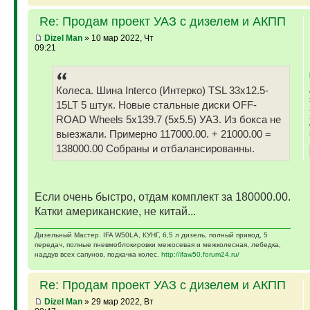
Re: Продам проект УАЗ с дизелем и АКПП
Dizel Man
» 10 мар 2022, Чт
09:21
Колеса. Шина Interco (Интерко) TSL 33x12.5-
15LT 5 штук. Новые стальные диски OFF-
ROAD Wheels 5x139.7 (5x5.5) УАЗ. Из бокса не
выезжали. Примерно 117000.00. + 21000.00 =
138000.00 Собраны и отбалансированны.
Если очень быстро, отдам комплект за 180000.00.
Катки американские, не китай...
Дизельный Мастер. IFA W50LA, КУНГ, 6,5 л дизель, полный привод, 5
передач, полные пневмоблокировки межосевая и межколесная, лебедка,
наддув всех сапунов, подкачка колес.
http://ifaw50.forum24.ru/
Re: Продам проект УАЗ с дизелем и АКПП
Dizel Man
» 29 мар 2022, Вт