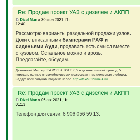
Re: Продам проект УАЗ с дизелем и АКПП
Dizel Man
» 30 июл 2021, Пт
12:40
Рассмотрю варианты раздельной продажи узлов.
Доки с вписанными
бамперами РАФ и
сиденьями Ауди
, продавать есть смысл вместе
с кузовом. Остальное можно и врозь.
Предлагайте, обсудим.
Дизельный Мастер. IFA W50LA, КУНГ, 6,5 л дизель, полный привод, 5
передач, полные пневмоблокировки межосевая и межколесная, лебедка,
наддув всех сапунов, подкачка колес.
http://ifaw50.forum24.ru/
Re: Продам проект УАЗ с дизелем и АКПП
Dizel Man
» 05 авг 2021, Чт
01:13
Телефон для связи: 8 906 056 59 13.