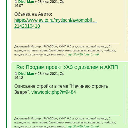
Dizel Man
» 28 июл 2021, Ср
16:07
Объява на Авито:
https://www.avito.ru/mytischi/avtomobil ...
2142010410
Дизельный Мастер. IFA W50LA, КУНГ, 6,5 л дизель, полный привод, 5
передач, полные пневмоблокировки межосевая и межколесная, лебедка,
наддув всех сапунов, подкачка колес.
http://ifaw50.forum24.ru/
Re: Продам проект УАЗ с дизелем и АКПП
Dizel Man
» 28 июл 2021, Ср
16:12
Описание стройки в теме "Начинаю строить
Зверя".
viewtopic.php?t=9484
Дизельный Мастер. IFA W50LA, КУНГ, 6,5 л дизель, полный привод, 5
передач, полные пневмоблокировки межосевая и межколесная, лебедка,
наддув всех сапунов, подкачка колес.
http://ifaw50.forum24.ru/