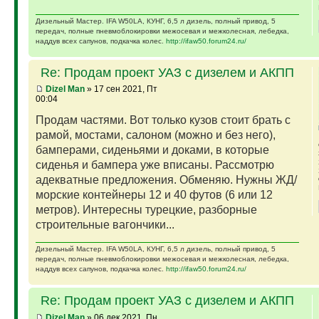
Дизельный Мастер. IFA W50LA, КУНГ, 6,5 л дизель, полный привод, 5
передач, полные пневмоблокировки межосевая и межколесная, лебедка,
наддув всех сапунов, подкачка колес.
http://ifaw50.forum24.ru/
Re: Продам проект УАЗ с дизелем и АКПП
Dizel Man
» 17 сен 2021, Пт
00:04
Продам частями. Вот только кузов стоит брать с
рамой, мостами, салоном (можно и без него),
бамперами, сиденьями и доками, в которые
сиденья и бампера уже вписаны. Рассмотрю
адекватные предложения. Обменяю. Нужны ЖД/
морские контейнеры 12 и 40 футов (6 или 12
метров). Интересны турецкие, разборные
строительные вагончики...
Дизельный Мастер. IFA W50LA, КУНГ, 6,5 л дизель, полный привод, 5
передач, полные пневмоблокировки межосевая и межколесная, лебедка,
наддув всех сапунов, подкачка колес.
http://ifaw50.forum24.ru/
Re: Продам проект УАЗ с дизелем и АКПП
Dizel Man
» 06 дек 2021, Пн