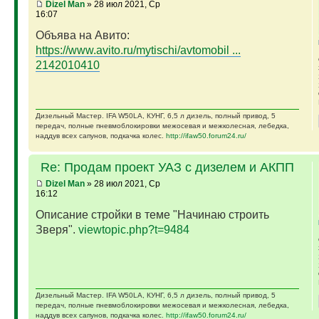
Dizel Man
» 28 июл 2021, Ср
16:07
Объява на Авито:
https://www.avito.ru/mytischi/avtomobil ...
2142010410
Дизельный Мастер. IFA W50LA, КУНГ, 6,5 л дизель, полный привод, 5
передач, полные пневмоблокировки межосевая и межколесная, лебедка,
наддув всех сапунов, подкачка колес.
http://ifaw50.forum24.ru/
Re: Продам проект УАЗ с дизелем и АКПП
Dizel Man
» 28 июл 2021, Ср
16:12
Описание стройки в теме "Начинаю строить
Зверя".
viewtopic.php?t=9484
Дизельный Мастер. IFA W50LA, КУНГ, 6,5 л дизель, полный привод, 5
передач, полные пневмоблокировки межосевая и межколесная, лебедка,
наддув всех сапунов, подкачка колес.
http://ifaw50.forum24.ru/