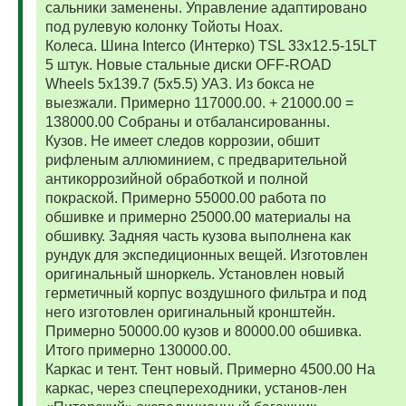
сальники заменены. Управление адаптировано
под рулевую колонку Тойоты Ноах.
Колеса. Шина Interco (Интерко) TSL 33x12.5-15LT
5 штук. Новые стальные диски OFF-ROAD
Wheels 5x139.7 (5x5.5) УАЗ. Из бокса не
выезжали. Примерно 117000.00. + 21000.00 =
138000.00 Собраны и отбалансированны.
Кузов. Не имеет следов коррозии, обшит
рифленым аллюминием, с предварительной
антикоррозийной обработкой и полной
покраской. Примерно 55000.00 работа по
обшивке и примерно 25000.00 материалы на
обшивку. Задняя часть кузова выполнена как
рундук для экспедиционных вещей. Изготовлен
оригинальный шноркель. Установлен новый
герметичный корпус воздушного фильтра и под
него изготовлен оригинальный кронштейн.
Примерно 50000.00 кузов и 80000.00 обшивка.
Итого примерно 130000.00.
Каркас и тент. Тент новый. Примерно 4500.00 На
каркас, через спецпереходники, установ-лен