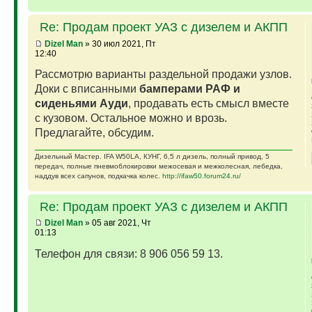
Re: Продам проект УАЗ с дизелем и АКПП
Dizel Man
» 30 июл 2021, Пт
12:40
Рассмотрю варианты раздельной продажи узлов.
Доки с вписанными
бамперами РАФ и
сиденьями Ауди
, продавать есть смысл вместе
с кузовом. Остальное можно и врозь.
Предлагайте, обсудим.
Дизельный Мастер. IFA W50LA, КУНГ, 6,5 л дизель, полный привод, 5
передач, полные пневмоблокировки межосевая и межколесная, лебедка,
наддув всех сапунов, подкачка колес.
http://ifaw50.forum24.ru/
Re: Продам проект УАЗ с дизелем и АКПП
Dizel Man
» 05 авг 2021, Чт
01:13
Телефон для связи: 8 906 056 59 13.