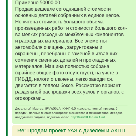
Примерно 50000.00
Продаю дешевле сегодняшней стоимости
основных деталей собранных в единое целое.
Не учтена стоимость большого объема
произведенных работ и стоимости большого кол-
ва мелких расходных межблочных компонентов
и расходных материалов. Все элементы
автомобиля очищены, загрунтованы и
окрашены, перебраны с заменой вызвавших
сомнения сменных деталей и прокладочных
материалов. Машина полностью собрана
(крайнее общее фото отсутствует), на учете в
ГИБДД, налоги оплачены, легко заводится,
двигается в теплом боксе. Рассмотрю вариант
раздельной распродажи всех узлов и органов, с
оговорками...
Дизельный Мастер. IFA W50LA, КУНГ, 6,5 л дизель, полный привод, 5
передач, полные пневмоблокировки межосевая и межколесная, лебедка,
наддув всех сапунов, подкачка колес.
http://ifaw50.forum24.ru/
Re: Продам проект УАЗ с дизелем и АКПП