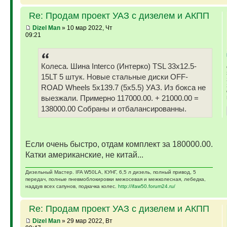
Re: Продам проект УАЗ с дизелем и АКПП
Dizel Man
» 10 мар 2022, Чт
09:21
Колеса. Шина Interco (Интерко) TSL 33x12.5-
15LT 5 штук. Новые стальные диски OFF-
ROAD Wheels 5x139.7 (5x5.5) УАЗ. Из бокса не
выезжали. Примерно 117000.00. + 21000.00 =
138000.00 Собраны и отбалансированны.
Если очень быстро, отдам комплект за 180000.00.
Катки американские, не китай...
Дизельный Мастер. IFA W50LA, КУНГ, 6,5 л дизель, полный привод, 5
передач, полные пневмоблокировки межосевая и межколесная, лебедка,
наддув всех сапунов, подкачка колес.
http://ifaw50.forum24.ru/
Re: Продам проект УАЗ с дизелем и АКПП
Dizel Man
» 29 мар 2022, Вт