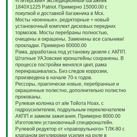
«Питерский» экспедиционный багажник
1840Х1225 Patriot. Примерно 15000.00 с
покупкой и доставкой багажника в Мск.
Мосты «военные», редукторные + новый
установочный комплект дисковых передних
тормозов. Мосты перебраны полностью,
очищены и окрашены. Заменены все сальники/
прокладки. Примерно 80000.00
Рама, доработана под установку дизеля с АКПП.
Штатные УАЗовские кронштейны сохранены. В
процессе постройки менялся цвет, рама
перекрашивалась. Без следов коррозии,
произведена в начале 70-х годов.
Рессоры, практически новые, перебранные и
окрашенные полистно, дополнительно полистно
прокованы.
Рулевая колонка от а/м Тойота Ноах, с
гидроусилителем, подрульным переключателем
АКПП и замком зажигания. Примерно 8000.00
Изготовлен установочный спецкронштейн.
Рулевой редуктор от «праворульного» ТЛК-80 с
клапаном регулировки усилия на руле в