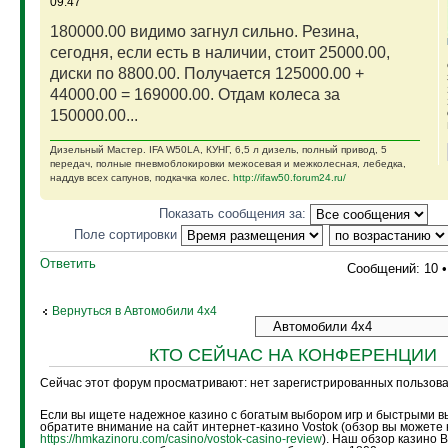
09:47
180000.00 видимо загнул сильно. Резина,
сегодня, если есть в наличии, стоит 25000.00,
диски по 8800.00. Получается 125000.00 +
44000.00 = 169000.00. Отдам колеса за
150000.00...
Дизельный Мастер. IFA W50LA, КУНГ, 6,5 л дизель, полный привод, 5
передач, полные пневмоблокировки межосевая и межколесная, лебедка,
наддув всех сапунов, подкачка колес.
http://ifaw50.forum24.ru/
Показать сообщения за:
Поле сортировки
Ответить
Сообщений: 10 
Вернуться в Автомобили 4х4
КТО СЕЙЧАС НА КОНФЕРЕНЦИИ
Сейчас этот форум просматривают: нет зарегистрированных пользоват
Если вы ищете надежное казино с богатым выбором игр и быстрыми в
обратите внимание на сайт интернет-казино Vostok (обзор вы можете 
https://hmkazinoru.com/casino/vostok-casino-review
). Наш обзор казино 