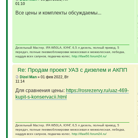
01:10
Все цены и комплекты обсуждаемы...
Дизельный Мастер. IFA W50LA, КУНГ, 6,5 л дизель, полный привод, 5
передач, полные пневмоблокировки межосевая и межколесная, лебедка,
наддув всех сапунов, подкачка колес.
http://ifaw50.forum24.ru/
Re: Продам проект УАЗ с дизелем и АКПП
Dizel Man
» 01 фев 2022, Вт
11:14
Для сравнения цены:
https://rosrezervy.ru/uaz-469-
kupit-s-konservacii.html
Дизельный Мастер. IFA W50LA, КУНГ, 6,5 л дизель, полный привод, 5
передач, полные пневмоблокировки межосевая и межколесная, лебедка,
наддув всех сапунов, подкачка колес.
http://ifaw50.forum24.ru/