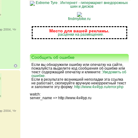
findmybike.ru
р 2004, Чт
Место для вашей рекламы.
расценки на размещение.
Сообщить об ошибке
Если вы обнаружили ошибку или опечатку на сайте,
пожалуйста выделите код сообшения об ошибке или
текст содержащий опечатку и кликните:
Уведомить об
ошибке.
Если в результате возникшей неполадки эта ссылка
не работает, скопируйте вручную некорректный текст
и заполните эту форму:
http://www.4x4typ.ru/error.php
watch:
server_name => http://www.4x4typ.ru
р 2004, Чт