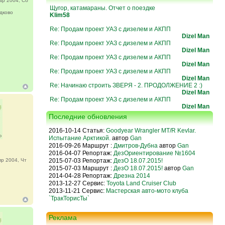
ар 2004, Сб
Щугор, катамараны. Отчет о поездке
дково
Klim58
Re: Продам проект УАЗ с дизелем и АКПП
Dizel Man
Re: Продам проект УАЗ с дизелем и АКПП
Dizel Man
Re: Продам проект УАЗ с дизелем и АКПП
Dizel Man
Re: Продам проект УАЗ с дизелем и АКПП
Dizel Man
Re: Начинаю строить ЗВЕРЯ - 2. ПРОДОЛЖЕНИЕ 2 :)
Dizel Man
Re: Продам проект УАЗ с дизелем и АКПП
Dizel Man
Последние обновления
2016-10-14 Статья:
Goodyear Wrangler MT/R Kevlar.
Испытание Арктикой.
автор
Gan
2016-09-26 Маршрут :
Дмитров-Дубна
автор
Gan
2016-04-07 Репортаж:
ДезОриентирование №1604
2015-07-03 Репортаж:
ДезО 18.07.2015!
р 2004, Чт
2015-07-03 Маршрут :
ДезО 18.07.2015!
автор
Gan
2014-04-28 Репортаж:
Дрезна 2014
2013-12-27 Сервис:
Toyota Land Cruiser Club
2013-11-21 Сервис:
Мастерская авто-мото клуба
`ТракТорисТы`
Реклама