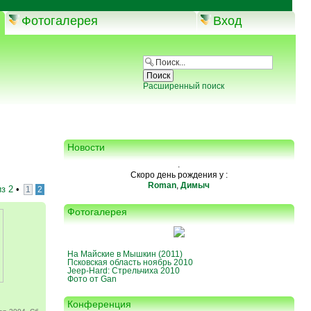
Фотогалерея
Вход
Расширенный поиск
Новости
.
Скоро день рождения у :
Roman
,
Димыч
из
2
•
1
2
Фотогалерея
На Майские в Мышкин (2011)
Псковская область ноябрь 2010
Jeep-Hard: Стрельчиха 2010
Фото от Gan
Конференция