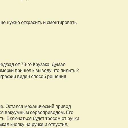
ще нужно открасить и смонтировать
д/зад от 78-го Крузака. Думал
имерки пришел к выводу что пилить 2
тографии виден способ решения
ле. Остался механический привод
тся вакуумным сервоприводом. Его
ь. Включаться будет тросом от ручки
жал кнопку на ручке и отпустил,