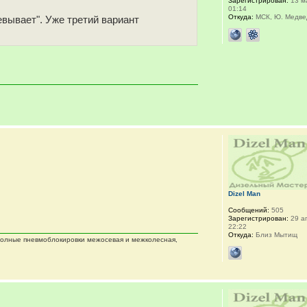
Зарегистрирован:
13 м
01:14
Откуда:
МСК, Ю. Медве
евывает". Уже третий вариант
Dizel Man
Сообщений:
505
Зарегистрирован:
29 ап
22:22
Откуда:
Близ Мытищ
 полные пневмоблокировки межосевая и межколесная,