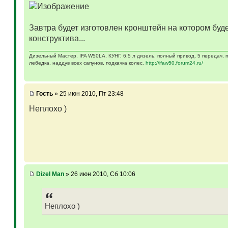
Завтра будет изготовлен кронштейн на котором буд
конструктива...
Дизельный Мастер. IFA W50LA, КУНГ, 6,5 л дизель, полный привод, 5 передач,
лебедка, наддув всех сапунов, подкачка колес.
http://ifaw50.forum24.ru/
Гость
» 25 июн 2010, Пт 23:48
Неплохо )
Dizel Man
» 26 июн 2010, Сб 10:06
Неплохо )