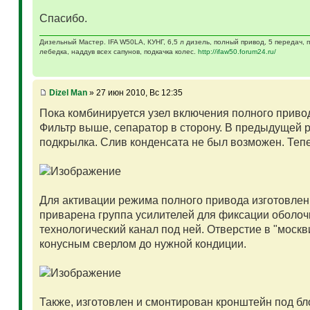
Спасибо.
Дизельный Мастер. IFA W50LA, КУНГ, 6,5 л дизель, полный привод, 5 передач,
лебедка, наддув всех сапунов, подкачка колес.
http://ifaw50.forum24.ru/
Dizel Man
» 27 июн 2010, Вс 12:35
Пока комбинируется узел включения полного привод
Фильтр выше, сепаратор в сторону. В предыдущей 
подкрылка. Слив конденсата не был возможен. Тепе
Для активации режима полного привода изготовлен 
приварена группа усилителей для фиксации оболочк
технологический канал под ней. Отверстие в "моск
конусным сверлом до нужной кондиции.
Также, изготовлен и смонтирован кронштейн под бл