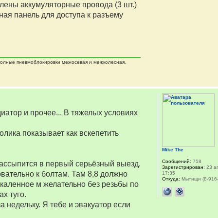
лены аккумуляторные провода (3 шт.)
ная панель для доступа к разъему
 полные пневмоблокировки межосевая и межколесная,
атор и прочее... В тяжелых условиях
олика показывает как вскепетить
Mike The
Сообщений:
758
рассыпится в первый серьёзный выезд.
Зарегистрирован:
23 ап
вательно к болтам. Там 8,8 должно
17:35
Откуда:
Мытищи (8-916-
екаленное м желательно без резьбы по
х туго.
а недельку. Я тебе и эвакуатор если