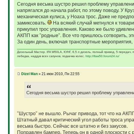
Сегодня весьма шустро решил проблему управлени
напрягался до начала работ, по этому поводу. У Кр
механическая кулиса, у Ноаха трос. Даже не предп
замиксовать.
На всякий случай метнулся к товари
прикупил трос управления. Каково же было удивлен
АКПП как "родные". Все что пришлось сотворить, эт
За один день, включая транспортные мероприятия, 
Дизельный Мастер. IFA W50LA, КУНГ, 6,5 л дизель, полный привод, 5 передач,
лебедка, наддув всех сапунов, подкачка колес.
http://ifaw50.forum24.ru/
Dizel Man
» 21 июн 2010, Пн 22:55
Сегодня весьма шустро решил проблему управлен
"Шустро" не вышло. Рычаг привода, тот что на АКП
Штатный давал критический угол работы троса упра
весьма быстро. Сейчас все штатно и без закусов.
Поправлен бампер. Теперь он в одной плоскости с 