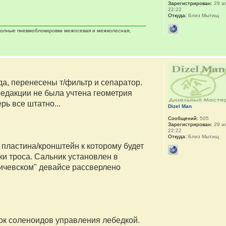
Зарегистрирован:
29 ап
22:22
Откуда:
Близ Мытищ
 полные пневмоблокировки межосевая и межколесная,
а, перенесены т/фильтр и сепаратор.
редакции не была учтена геометрия
рь все штатно...
Dizel Man
Сообщений:
505
Зарегистрирован:
29 ап
22:22
Откуда:
Близ Мытищ
пластина/кронштейн к которому будет
и троса. Сальник установлен в
вичевском" девайсе рассверлено
ок соленоидов управления лебедкой.