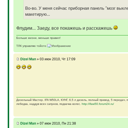
Во-во. У меня сейчас приборная панель "мозг выкл
макетирую...
Флудим... Заеду, все покажешь и расскажешь
Больше жизни, меньше правил!
ТЛК управляю тойото
ГАЗ-69 ДЖАЗ - строю мечту
ГАЗ-69 рок-н-ролл - еще одна задумка
Если что, на связи (909)640-3030
Dizel Man
» 03 июн 2010, Чт 17:09
Дизельный Мастер. IFA W50LA, КУНГ, 6,5 л дизель, полный привод, 5 передач,
лебедка, наддув всех сапунов, подкачка колес.
http://ifaw50.forum24.ru/
Dizel Man
» 07 июн 2010, Пн 21:38