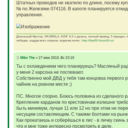
Штатных проводов не хватило по длине, посему куп
№ по Железяке 074116. В капоте планируется откид
управления.
Дизельный Мастер. IFA W50LA, КУНГ, 6,5 л дизель, полный привод, 5 передач,
лебедка, наддув всех сапунов, подкачка колес.
http://ifaw50.forum24.ru/
Mike The
» 27 июн 2010, Вс 23:10
Ты с охлаждением чего планируешь? Масляный ради
у меня 2 карсона не поспевают.
Собственно мой ДВД у тебя там концовка первого р
чайник на ровном месте ;)
ПС. Многое спорно. Боюсь половина из сделаного 
Крепление карданов по крестовинам излишне требо
быть минимум, лучше 11 или 12 но при этом не пер
несущим составляющим. С такими болтами на рынка
Как прокатаешь и соберёшься в лес - в личку скинь з
что и мне тоже интересно посмотреть в деле.