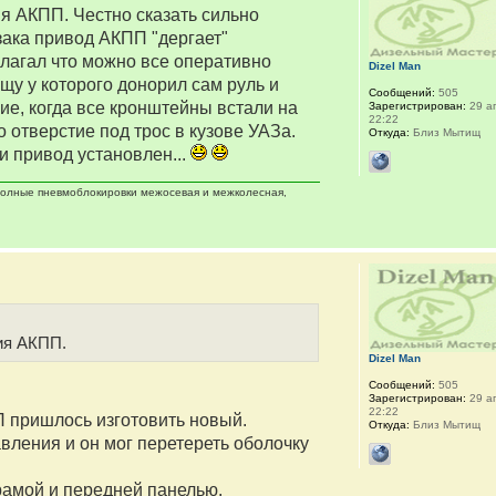
я АКПП. Честно сказать сильно
узака привод АКПП "дергает"
олагал что можно все оперативно
Dizel Man
щу у которого донорил сам руль и
Сообщений:
505
ие, когда все кронштейны встали на
Зарегистрирован:
29 ап
22:22
о отверстие под трос в кузове УАЗа.
Откуда:
Близ Мытищ
и привод установлен...
 полные пневмоблокировки межосевая и межколесная,
ия АКПП.
Dizel Man
Сообщений:
505
Зарегистрирован:
29 ап
22:22
П пришлось изготовить новый.
Откуда:
Близ Мытищ
вления и он мог перетереть оболочку
рамой и передней панелью.