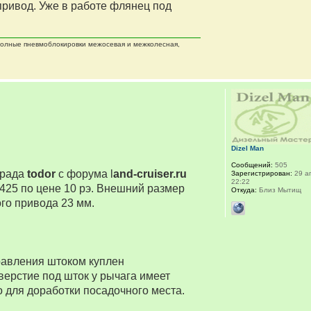
ривод. Уже в работе флянец под
 полные пневмоблокировки межосевая и межколесная,
Dizel Man
Сообщений:
505
мрада
todor
с форума l
and-cruiser.ru
Зарегистрирован:
29 ап
22:22
425 по цене 10 рэ. Внешний размер
Откуда:
Близ Мытищ
го привода 23 мм.
равления штоком куплен
верстие под шток у рычага имеет
о для доработки посадочного места.