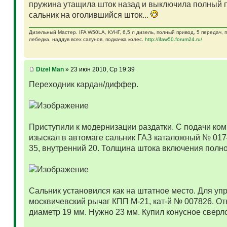
пружина утащила шток назад и выключила полный п
сальник на оголившийся шток...
Дизельный Мастер. IFA W50LA, КУНГ, 6,5 л дизель, полный привод, 5 передач,
лебедка, наддув всех сапунов, подкачка колес.
http://ifaw50.forum24.ru/
Dizel Man
» 23 июн 2010, Ср 19:39
Переходник кардан/диффер.
Приступили к модернизации раздатки. С подачи ко
изыскал в автомаге сальник ГАЗ каталожный № 017
35, внутренний 20. Толщина штока включения полно
Сальник установился как на штатное место. Для уп
москвичевский рычаг КПП М-21, кат-й № 007826. От
диаметр 19 мм. Нужно 23 мм. Купил конусное сверл