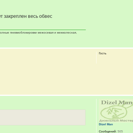
ет закреплен весь обвес
 полные пневмоблокировки межосевая и межколесная,
Гость
Dizel Man
Сообщений:
505