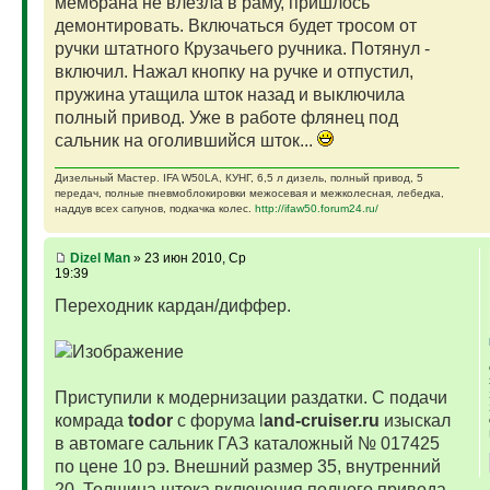
мембрана не влезла в раму, пришлось
демонтировать. Включаться будет тросом от
ручки штатного Крузачьего ручника. Потянул -
включил. Нажал кнопку на ручке и отпустил,
пружина утащила шток назад и выключила
полный привод. Уже в работе флянец под
сальник на оголившийся шток...
Дизельный Мастер. IFA W50LA, КУНГ, 6,5 л дизель, полный привод, 5
передач, полные пневмоблокировки межосевая и межколесная, лебедка,
наддув всех сапунов, подкачка колес.
http://ifaw50.forum24.ru/
Dizel Man
» 23 июн 2010, Ср
19:39
Переходник кардан/диффер.
Приступили к модернизации раздатки. С подачи
комрада
todor
с форума l
and-cruiser.ru
изыскал
в автомаге сальник ГАЗ каталожный № 017425
по цене 10 рэ. Внешний размер 35, внутренний
20. Толщина штока включения полного привода