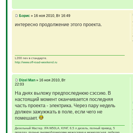
Борис
» 16 ноя 2010, Вт 16:49
интересно продолжение этого проекта.
L200 nev в стандарте.
http://www.off-road-weekend.ru
Dizel Man
» 16 ноя 2010, Вт
22:03
На днях выложу предпоследнюю сэссию. В
настоящий момент оканчивается последняя
часть проекта - электрика. Через пару недель
должен зажужжать в поле, если чего не
помешает.
Дизельный Мастер. IFA W50LA, КУНГ, 6,5 л дизель, полный привод, 5
передач, полные пневмоблокировки межосевая и межколесная, лебедка,