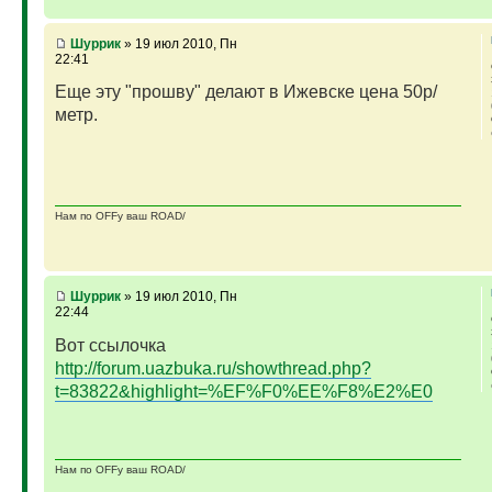
Шуррик
» 19 июл 2010, Пн
22:41
Еще эту "прошву" делают в Ижевске цена 50р/
метр.
Нам по OFFу ваш ROAD/
Шуррик
» 19 июл 2010, Пн
22:44
Вот ссылочка
http://forum.uazbuka.ru/showthread.php?
t=83822&highlight=%EF%F0%EE%F8%E2%E0
Нам по OFFу ваш ROAD/