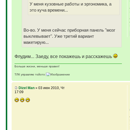
У меня кузовные работы и эргономика, а
это куча времени...
Во-во. У меня сейчас приборная панель "мозг
выклевывает". Уже третий вариант
макетирую...
Флудим... Заеду, все покажешь и расскажешь
Больше жизни, меньше правил!
ТЛК управляю тойото
ГАЗ-69 ДЖАЗ - строю мечту
ГАЗ-69 рок-н-ролл - еще одна задумка
Если что, на связи (909)640-3030
Dizel Man
» 03 июн 2010, Чт
17:09