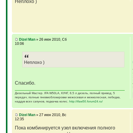
Неплохо )
Dizel Man
» 26 июн 2010, Сб
10:06
Неплохо )
Спасибо.
Дизельный Мастер. IFA W50LA, КУНГ, 6,5 л дизель, полный привод, 5
передач, полные пневмоблокировки межосевая и межколесная, лебедка,
наддув всех сапунов, подкачка колес.
http://ifaw50.forum24.ru/
Dizel Man
» 27 июн 2010, Вс
12:35
Пока комбинируется узел включения полного