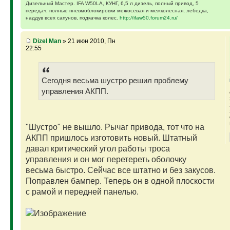
Дизельный Мастер. IFA W50LA, КУНГ, 6,5 л дизель, полный привод, 5
передач, полные пневмоблокировки межосевая и межколесная, лебедка,
наддув всех сапунов, подкачка колес.
http://ifaw50.forum24.ru/
Dizel Man
» 21 июн 2010, Пн
22:55
Сегодня весьма шустро решил проблему
управления АКПП.
"Шустро" не вышло. Рычаг привода, тот что на
АКПП пришлось изготовить новый. Штатный
давал критический угол работы троса
управления и он мог перетереть оболочку
весьма быстро. Сейчас все штатно и без закусов.
Поправлен бампер. Теперь он в одной плоскости
с рамой и передней панелью.