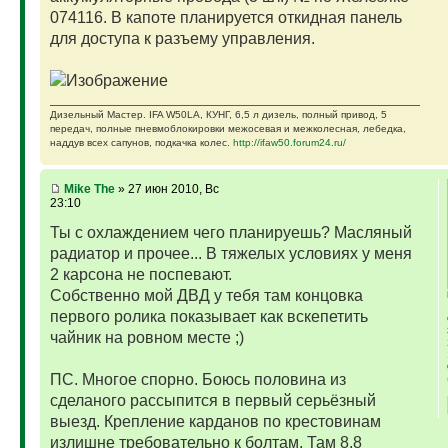
074116. В капоте планируется откидная панель
для доступа к разъему управления.
Дизельный Мастер. IFA W50LA, КУНГ, 6,5 л дизель, полный привод, 5
передач, полные пневмоблокировки межосевая и межколесная, лебедка,
наддув всех сапунов, подкачка колес.
http://ifaw50.forum24.ru/
Mike The
» 27 июн 2010, Вс
23:10
Ты с охлаждением чего планируешь? Масляный
радиатор и прочее... В тяжелых условиях у меня
2 карсона не поспевают.
Собственно мой ДВД у тебя там концовка
первого ролика показывает как вскепетить
чайник на ровном месте ;)
ПС. Многое спорно. Боюсь половина из
сделаного рассыпится в первый серьёзный
выезд. Крепление карданов по крестовинам
излишне требовательно к болтам. Там 8,8