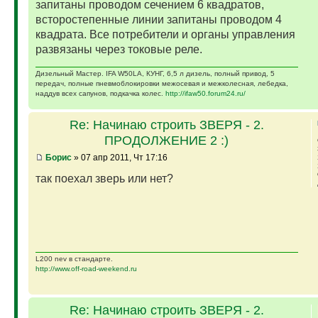
запитаны проводом сечением 6 квадратов,
всторостепенные линии запитаны проводом 4
квадрата. Все потребители и органы управления
развязаны через токовые реле.
Дизельный Мастер. IFA W50LA, КУНГ, 6,5 л дизель, полный привод, 5
передач, полные пневмоблокировки межосевая и межколесная, лебедка,
наддув всех сапунов, подкачка колес.
http://ifaw50.forum24.ru/
Re: Начинаю строить ЗВЕРЯ - 2.
ПРОДОЛЖЕНИЕ 2 :)
Борис
» 07 апр 2011, Чт 17:16
так поехал зверь или нет?
L200 nev в стандарте.
http://www.off-road-weekend.ru
Re: Начинаю строить ЗВЕРЯ - 2.