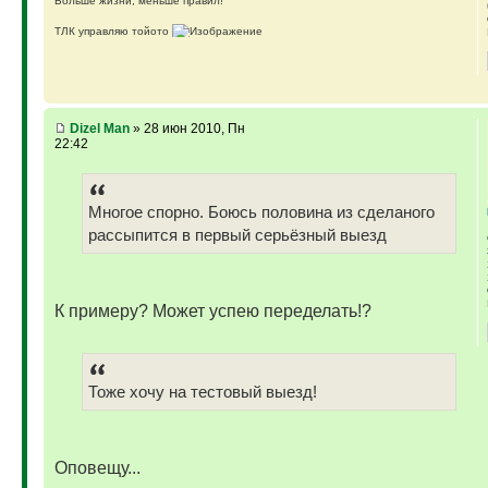
Больше жизни, меньше правил!
ТЛК управляю тойото
ГАЗ-69 ДЖАЗ - строю мечту
ГАЗ-69 рок-н-ролл - еще одна задумка
Если что, на связи (909)640-3030
Dizel Man
» 28 июн 2010, Пн
22:42
Многое спорно. Боюсь половина из сделаного
рассыпится в первый серьёзный выезд
К примеру? Может успею переделать!?
Тоже хочу на тестовый выезд!
Оповещу...