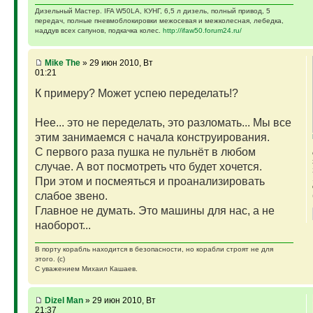
Дизельный Мастер. IFA W50LA, КУНГ, 6,5 л дизель, полный привод, 5
передач, полные пневмоблокировки межосевая и межколесная, лебедка,
наддув всех сапунов, подкачка колес.
http://ifaw50.forum24.ru/
Mike The
» 29 июн 2010, Вт
01:21
К примеру? Может успею переделать!?
Нее... это не переделать, это разломать... Мы все
этим занимаемся с начала конструирования.
С первого раза пушка не пульнёт в любом
случае. А вот посмотреть что будет хочется.
При этом и посмеяться и проанализировать
слабое звено.
Главное не думать. Это машины для нас, а не
наоборот...
В порту корабль находится в безопасности, но корабли строят не для
этого. (с)
С уважением Михаил Кашаев.
Dizel Man
» 29 июн 2010, Вт
21:37