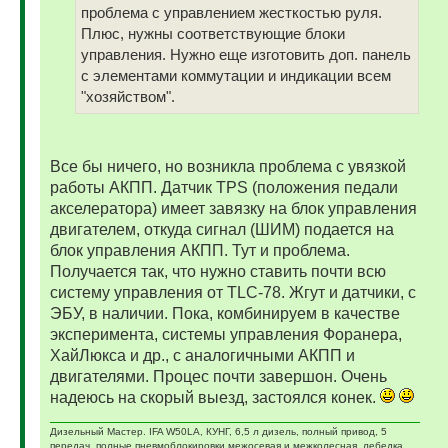
проблема с управлением жесткостью руля.
Плюс, нужны соответствующие блоки
управления. Нужно еще изготовить доп. панель
с элементами коммутации и индикации всем
"хозяйством".
Все бы ничего, но возникла проблема с увязкой
работы АКПП. Датчик ТPS (положения педали
акселератора) имеет завязку на блок управления
двигателем, откуда сигнал (ШИМ) подается на
блок управления АКПП. Тут и проблема.
Получается так, что нужно ставить почти всю
систему управления от TLC-78. Жгут и датчики, с
ЭБУ, в наличии. Пока, комбинируем в качестве
эксперимента, системы управления Форанера,
ХайЛюкса и др., с аналогичными АКПП и
двигателями. Процес почти завершон. Очень
надеюсь на скорый выезд, застоялся конек.
Дизельный Мастер. IFA W50LA, КУНГ, 6,5 л дизель, полный привод, 5
передач, полные пневмоблокировки межосевая и межколесная, лебедка,