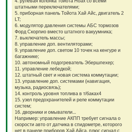
4. рулевая колонка Тойота Ноах со всеми
штатными переключателями;
5. приборная панель Тойота Хай Айс, двигатель 2
LT;
6. модулятор давления системы АБС тормозов
Форд Скорпио вместо штатного вакуумника;
7. выключатель массы;
8. управление доп. вентиляторами;
9. управление доп. светом 10 точек на кенгуре и
багажнике;
10. автономный подогреватель Эбершпехер;
11. управление лебедкой;
12. штатный свет и новая система коммутации;
13. управление доп. системами (навигация,
музыка, радиосвязь);
14. контроль уровня топлива в т/баках4
15. узел предохранителей и реле коммутации
систем;
16. дворники и омыватели...
Например: управление АКПП требует сигнала о
скорости авто от датчика в спидометре, которого
нет в панеле приборов Хай Айса, плюс сигнал с