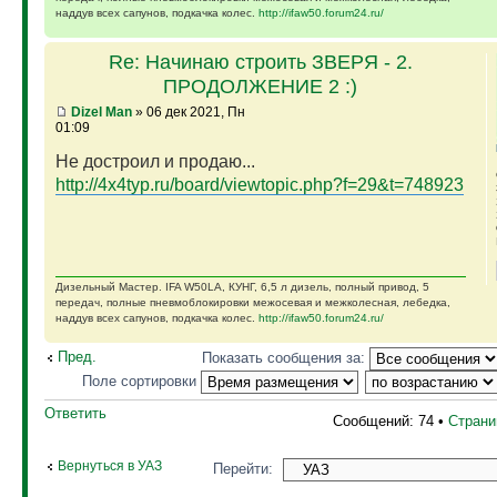
наддув всех сапунов, подкачка колес.
http://ifaw50.forum24.ru/
Re: Начинаю строить ЗВЕРЯ - 2.
ПРОДОЛЖЕНИЕ 2 :)
Dizel Man
» 06 дек 2021, Пн
01:09
Не достроил и продаю...
http://4x4typ.ru/board/viewtopic.php?f=29&t=748923
Дизельный Мастер. IFA W50LA, КУНГ, 6,5 л дизель, полный привод, 5
передач, полные пневмоблокировки межосевая и межколесная, лебедка,
наддув всех сапунов, подкачка колес.
http://ifaw50.forum24.ru/
Пред.
Показать сообщения за:
Поле сортировки
Ответить
Сообщений: 74 •
Стран
Вернуться в УАЗ
Перейти: