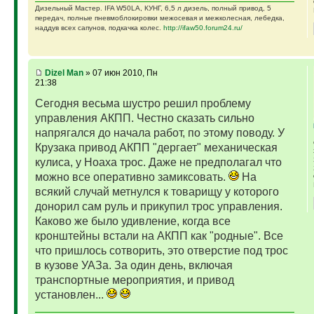
Дизельный Мастер. IFA W50LA, КУНГ, 6,5 л дизель, полный привод, 5
передач, полные пневмоблокировки межосевая и межколесная, лебедка,
наддув всех сапунов, подкачка колес.
http://ifaw50.forum24.ru/
Dizel Man
» 07 июн 2010, Пн
21:38
Сегодня весьма шустро решил проблему
управления АКПП. Честно сказать сильно
напрягался до начала работ, по этому поводу. У
Крузака привод АКПП "дергает" механическая
кулиса, у Ноаха трос. Даже не предполагал что
можно все оперативно замиксовать.
На
всякий случай метнулся к товарищу у которого
донорил сам руль и прикупил трос управления.
Каково же было удивление, когда все
кронштейны встали на АКПП как "родные". Все
что пришлось сотворить, это отверстие под трос
в кузове УАЗа. За один день, включая
транспортные мероприятия, и привод
установлен...