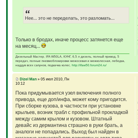
Нее... это не переделать, это разломать...
Только в бродах, иначе процесс затянется еще
на месяц...
Дизельный Мастер. IFA W50LA, КУНГ, 6,5 л дизель, полный привод, 5
передач, полные пневмоблокировки межосевая и межколесная, лебедка,
наддув всех сапунов, подкачка колес.
http://ifaw50.forum24.ru/
Dizel Man
» 05 июл 2010, Пн
10:12
Пока придумывается узел включения полного
привода, еще доп/инфа, может кому пригодится.
При сборке кузова, в частности при установке
крыльев, возник трабл с профильной прокладкой
между самим крылом и кузовом. Штатный
девайс из дермантина страшно в руки брать, а
аналоги не попадались. Выход был найден в