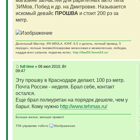
магазине запчастей для раритетных авто типа
ЗИМов, Побед и др. на Дмитровке. Называется
искомый девайс
ПРОШВА
и стоит 200 рэ за
метр.
Дизельный Мастер. IFA W50LA, КУНГ, 6,5 л дизель, полный привод, 5
передач, полные пневмоблокировки межосевая и межколесная, лебедка,
наддув всех сапунов, подкачка колес.
http://ifaw50.forum24.ru/
full time
» 06 июл 2010, Вт
09:47
Эту прошву в Краснодаре делают, 100 рэ метр.
Почта России - неделя. Брал себе, контакт
остался.
Еще брал полиуретан на порядок дешеле, чем у
барыг. Кому нужно
http://www.tehmas.ru/
Больше жизни, меньше правил!
ТЛК управляю тойото
ГАЗ-69 ДЖАЗ - строю мечту
ГАЗ-69 рок-н-ролл - еще одна задумка
Если что, на связи (909)640-3030