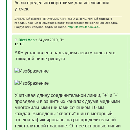
были предельно короткими для исключения
утечек.
Дизельный Мастер. IFA W50LA, КУНГ, 6,5 л дизель, полный привод, 5
передач, полные пневмоблокировки межосевая и межколесная, лебедка,
наддув всех сапунов, подкачка колес.
http://ifaw50.forum24.ru/
Dizel Man
» 24 дек 2010, Пт
16:13
АКБ установлена надзадним левым колесом в
откидной нише рундука.
Учитывая длину соединительной линии, "+" и "-"
проведены в защитных каналах двумя медными
многожильными шинами сечением 10 мм
каждая. Выведены "хвосты" шин в моторный
отсек и зафиксированы на распределительной
текстолитовой пластине. От нее основные линии