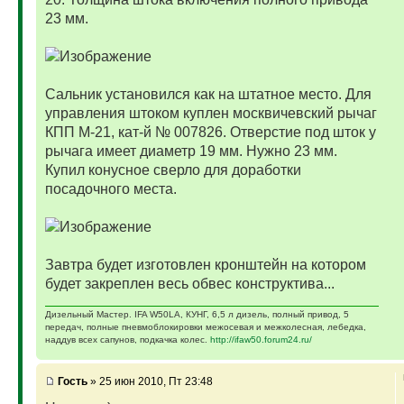
23 мм.
Сальник установился как на штатное место. Для
управления штоком куплен москвичевский рычаг
КПП М-21, кат-й № 007826. Отверстие под шток у
рычага имеет диаметр 19 мм. Нужно 23 мм.
Купил конусное сверло для доработки
посадочного места.
Завтра будет изготовлен кронштейн на котором
будет закреплен весь обвес конструктива...
Дизельный Мастер. IFA W50LA, КУНГ, 6,5 л дизель, полный привод, 5
передач, полные пневмоблокировки межосевая и межколесная, лебедка,
наддув всех сапунов, подкачка колес.
http://ifaw50.forum24.ru/
Гость
» 25 июн 2010, Пт 23:48