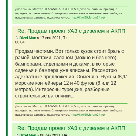
Дизельный Мастер. IFA W50LA, КУНГ, 6,5 л дизель, полный привод, 5
передач, полные пневмоблокировки межосевая и межколесная, лебедка,
наддув всех сапунов, подкачка колес.
http://ifaw50.forum24.ru/
Re: Продам проект УАЗ с дизелем и АКПП
Dizel Man
» 17 сен 2021, Пт
00:04
Продам частями. Вот только кузов стоит брать с
рамой, мостами, салоном (можно и без него),
бамперами, сиденьями и доками, в которые
сиденья и бампера уже вписаны. Рассмотрю
адекватные предложения. Обменяю. Нужны ЖД/
морские контейнеры 12 и 40 футов (6 или 12
метров). Интересны турецкие, разборные
строительные вагончики...
Дизельный Мастер. IFA W50LA, КУНГ, 6,5 л дизель, полный привод, 5
передач, полные пневмоблокировки межосевая и межколесная, лебедка,
наддув всех сапунов, подкачка колес.
http://ifaw50.forum24.ru/
Re: Продам проект УАЗ с дизелем и АКПП
Dizel Man
» 06 дек 2021, Пн