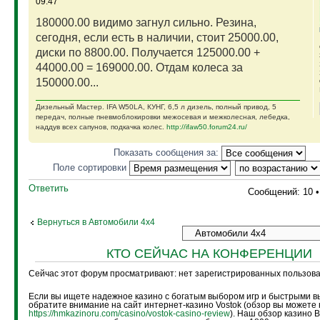
09:47
180000.00 видимо загнул сильно. Резина,
сегодня, если есть в наличии, стоит 25000.00,
диски по 8800.00. Получается 125000.00 +
44000.00 = 169000.00. Отдам колеса за
150000.00...
Дизельный Мастер. IFA W50LA, КУНГ, 6,5 л дизель, полный привод, 5
передач, полные пневмоблокировки межосевая и межколесная, лебедка,
наддув всех сапунов, подкачка колес.
http://ifaw50.forum24.ru/
Показать сообщения за:
Поле сортировки
Ответить
Сообщений: 10 
Вернуться в Автомобили 4х4
КТО СЕЙЧАС НА КОНФЕРЕНЦИИ
Сейчас этот форум просматривают: нет зарегистрированных пользоват
Если вы ищете надежное казино с богатым выбором игр и быстрыми в
обратите внимание на сайт интернет-казино Vostok (обзор вы можете 
https://hmkazinoru.com/casino/vostok-casino-review
). Наш обзор казино 