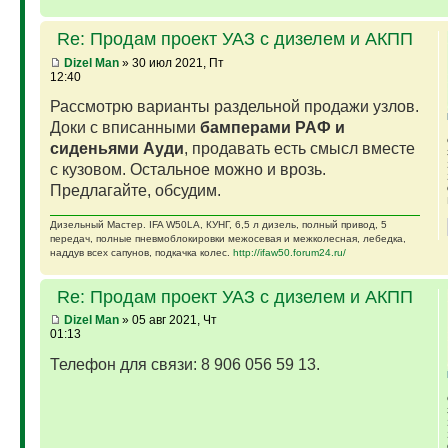
Re: Продам проект УАЗ с дизелем и АКПП
Dizel Man
» 30 июл 2021, Пт
12:40
Рассмотрю варианты раздельной продажи узлов.
Доки с вписанными
бамперами РАФ и
сиденьями Ауди
, продавать есть смысл вместе
с кузовом. Остальное можно и врозь.
Предлагайте, обсудим.
Дизельный Мастер. IFA W50LA, КУНГ, 6,5 л дизель, полный привод, 5
передач, полные пневмоблокировки межосевая и межколесная, лебедка,
наддув всех сапунов, подкачка колес.
http://ifaw50.forum24.ru/
Re: Продам проект УАЗ с дизелем и АКПП
Dizel Man
» 05 авг 2021, Чт
01:13
Телефон для связи: 8 906 056 59 13.