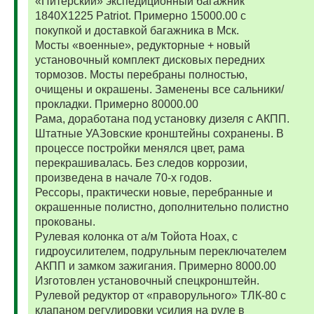
«Питерский» экспедиционный багажник
1840Х1225 Patriot. Примерно 15000.00 с
покупкой и доставкой багажника в Мск.
Мосты «военные», редукторные + новый
установочный комплект дисковых передних
тормозов. Мосты перебраны полностью,
очищены и окрашены. Заменены все сальники/
прокладки. Примерно 80000.00
Рама, доработана под установку дизеля с АКПП.
Штатные УАЗовские кронштейны сохранены. В
процессе постройки менялся цвет, рама
перекрашивалась. Без следов коррозии,
произведена в начале 70-х годов.
Рессоры, практически новые, перебранные и
окрашенные полистно, дополнительно полистно
прокованы.
Рулевая колонка от а/м Тойота Ноах, с
гидроусилителем, подрульным переключателем
АКПП и замком зажигания. Примерно 8000.00
Изготовлен установочный спецкронштейн.
Рулевой редуктор от «праворульного» ТЛК-80 с
клапаном регулировки усилия на руле в