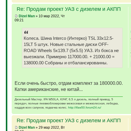
Re: Продам проект УАЗ с дизелем и АКПП
Dizel Man
» 10 мар 2022, Чт
09:21
Колеса. Шина Interco (Интерко) TSL 33x12.5-
15LT 5 штук. Новые стальные диски OFF-
ROAD Wheels 5x139.7 (5x5.5) УАЗ. Из бокса не
выезжали. Примерно 117000.00. + 21000.00 =
138000.00 Собраны и отбалансированны.
Если очень быстро, отдам комплект за 180000.00.
Катки американские, не китай...
Дизельный Мастер. IFA W50LA, КУНГ, 6,5 л дизель, полный привод, 5
передач, полные пневмоблокировки межосевая и межколесная, лебедка,
наддув всех сапунов, подкачка колес.
http://ifaw50.forum24.ru/
Re: Продам проект УАЗ с дизелем и АКПП
Dizel Man
» 29 мар 2022, Вт