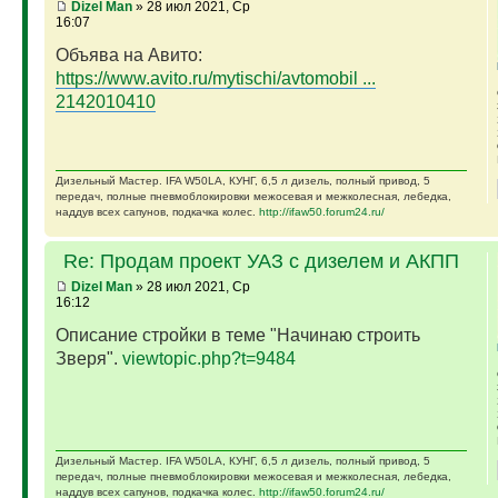
Dizel Man
» 28 июл 2021, Ср
16:07
Объява на Авито:
https://www.avito.ru/mytischi/avtomobil ...
2142010410
Дизельный Мастер. IFA W50LA, КУНГ, 6,5 л дизель, полный привод, 5
передач, полные пневмоблокировки межосевая и межколесная, лебедка,
наддув всех сапунов, подкачка колес.
http://ifaw50.forum24.ru/
Re: Продам проект УАЗ с дизелем и АКПП
Dizel Man
» 28 июл 2021, Ср
16:12
Описание стройки в теме "Начинаю строить
Зверя".
viewtopic.php?t=9484
Дизельный Мастер. IFA W50LA, КУНГ, 6,5 л дизель, полный привод, 5
передач, полные пневмоблокировки межосевая и межколесная, лебедка,
наддув всех сапунов, подкачка колес.
http://ifaw50.forum24.ru/