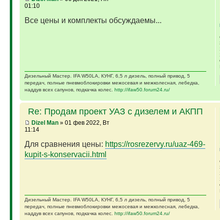
01:10
Все цены и комплекты обсуждаемы...
Дизельный Мастер. IFA W50LA, КУНГ, 6,5 л дизель, полный привод, 5
передач, полные пневмоблокировки межосевая и межколесная, лебедка,
наддув всех сапунов, подкачка колес.
http://ifaw50.forum24.ru/
Re: Продам проект УАЗ с дизелем и АКПП
Dizel Man
» 01 фев 2022, Вт
11:14
Для сравнения цены:
https://rosrezervy.ru/uaz-469-
kupit-s-konservacii.html
Дизельный Мастер. IFA W50LA, КУНГ, 6,5 л дизель, полный привод, 5
передач, полные пневмоблокировки межосевая и межколесная, лебедка,
наддув всех сапунов, подкачка колес.
http://ifaw50.forum24.ru/