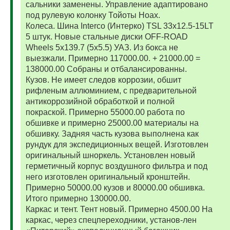
сальники заменены. Управление адаптировано
под рулевую колонку Тойоты Ноах.
Колеса. Шина Interco (Интерко) TSL 33x12.5-15LT
5 штук. Новые стальные диски OFF-ROAD
Wheels 5x139.7 (5x5.5) УАЗ. Из бокса не
выезжали. Примерно 117000.00. + 21000.00 =
138000.00 Собраны и отбалансированны.
Кузов. Не имеет следов коррозии, обшит
рифленым аллюминием, с предварительной
антикоррозийной обработкой и полной
покраской. Примерно 55000.00 работа по
обшивке и примерно 25000.00 материалы на
обшивку. Задняя часть кузова выполнена как
рундук для экспедиционных вещей. Изготовлен
оригинальный шноркель. Установлен новый
герметичный корпус воздушного фильтра и под
него изготовлен оригинальный кронштейн.
Примерно 50000.00 кузов и 80000.00 обшивка.
Итого примерно 130000.00.
Каркас и тент. Тент новый. Примерно 4500.00 На
каркас, через спецпереходники, установ-лен