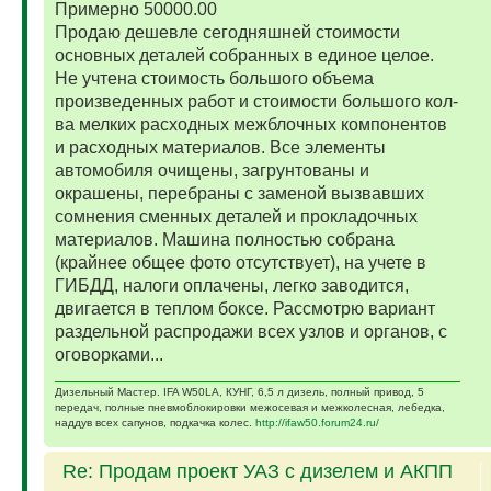
Примерно 50000.00
Продаю дешевле сегодняшней стоимости
основных деталей собранных в единое целое.
Не учтена стоимость большого объема
произведенных работ и стоимости большого кол-
ва мелких расходных межблочных компонентов
и расходных материалов. Все элементы
автомобиля очищены, загрунтованы и
окрашены, перебраны с заменой вызвавших
сомнения сменных деталей и прокладочных
материалов. Машина полностью собрана
(крайнее общее фото отсутствует), на учете в
ГИБДД, налоги оплачены, легко заводится,
двигается в теплом боксе. Рассмотрю вариант
раздельной распродажи всех узлов и органов, с
оговорками...
Дизельный Мастер. IFA W50LA, КУНГ, 6,5 л дизель, полный привод, 5
передач, полные пневмоблокировки межосевая и межколесная, лебедка,
наддув всех сапунов, подкачка колес.
http://ifaw50.forum24.ru/
Re: Продам проект УАЗ с дизелем и АКПП