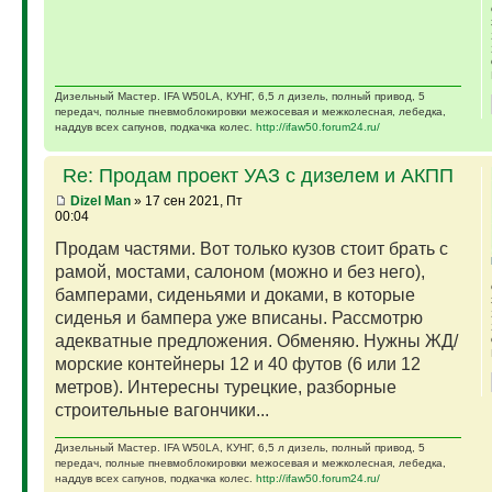
Дизельный Мастер. IFA W50LA, КУНГ, 6,5 л дизель, полный привод, 5
передач, полные пневмоблокировки межосевая и межколесная, лебедка,
наддув всех сапунов, подкачка колес.
http://ifaw50.forum24.ru/
Re: Продам проект УАЗ с дизелем и АКПП
Dizel Man
» 17 сен 2021, Пт
00:04
Продам частями. Вот только кузов стоит брать с
рамой, мостами, салоном (можно и без него),
бамперами, сиденьями и доками, в которые
сиденья и бампера уже вписаны. Рассмотрю
адекватные предложения. Обменяю. Нужны ЖД/
морские контейнеры 12 и 40 футов (6 или 12
метров). Интересны турецкие, разборные
строительные вагончики...
Дизельный Мастер. IFA W50LA, КУНГ, 6,5 л дизель, полный привод, 5
передач, полные пневмоблокировки межосевая и межколесная, лебедка,
наддув всех сапунов, подкачка колес.
http://ifaw50.forum24.ru/