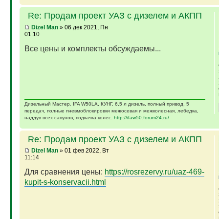
Re: Продам проект УАЗ с дизелем и АКПП
Dizel Man
» 06 дек 2021, Пн
01:10
Все цены и комплекты обсуждаемы...
Дизельный Мастер. IFA W50LA, КУНГ, 6,5 л дизель, полный привод, 5
передач, полные пневмоблокировки межосевая и межколесная, лебедка,
наддув всех сапунов, подкачка колес.
http://ifaw50.forum24.ru/
Re: Продам проект УАЗ с дизелем и АКПП
Dizel Man
» 01 фев 2022, Вт
11:14
Для сравнения цены:
https://rosrezervy.ru/uaz-469-
kupit-s-konservacii.html