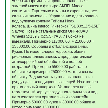
50000.00 Промыты и прошли полное ТО с
заменой масел и фильтра АКПП. Масла
синтетика. Тщательно отмыты и окрашены, все
сальники заменены. Управление адаптировано
под рулевую колонку Тойоты Ноах.
Колеса. Шина Interco (Интерко) TSL 33x12.5-15LT
5 штук. Новые стальные диски OFF-ROAD
Wheels 5x139.7 (5x5.5) УАЗ. Из бокса не
выезжали. Примерно 117000.00. + 21000.00 =
138000.00 Собраны и отбалансированны.
Кузов. Не имеет следов коррозии, обшит
рифленым аллюминием, с предварительной
антикоррозийной обработкой и полной
покраской. Примерно 55000.00 работа по
обшивке и примерно 25000.00 материалы на
обшивку. Задняя часть кузова выполнена как
рундук для экспедиционных вещей. Изготовлен
оригинальный шноркель. Установлен новый
герметичный корпус воздушного фильтра и под
него изготовлен оригинальный кронштейн.
Примерно 50000.00 кузов и 80000.00 обшивка.
Итого примерно 130000.00.