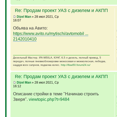
Re: Продам проект УАЗ с дизелем и АКПП
Dizel Man
» 28 июл 2021, Ср
16:07
Объява на Авито:
https://www.avito.ru/mytischi/avtomobil ...
2142010410
Дизельный Мастер. IFA W50LA, КУНГ, 6,5 л дизель, полный привод, 5
передач, полные пневмоблокировки межосевая и межколесная, лебедка,
наддув всех сапунов, подкачка колес.
http://ifaw50.forum24.ru/
Re: Продам проект УАЗ с дизелем и АКПП
Dizel Man
» 28 июл 2021, Ср
16:12
Описание стройки в теме "Начинаю строить
Зверя".
viewtopic.php?t=9484