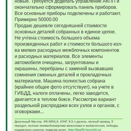
новые. Требуется доделать управление АКПП и
окончательно сформировать панель приборов.
Все основные приборы подключены и работают.
Примерно 50000.00
Продаю дешевле сегодняшней стоимости
основных деталей собранных в единое целое.
Не учтена стоимость большого объема
произведенных работ и стоимости большого кол-
ва мелких расходных межблочных компонентов
и расходных материалов. Все элементы
автомобиля очищены, загрунтованы и
окрашены, перебраны с заменой вызвавших
сомнения сменных деталей и прокладочных
материалов. Машина полностью собрана
(крайнее общее фото отсутствует), на учете в
ГИБДД, налоги оплачены, легко заводится,
двигается в теплом боксе. Рассмотрю вариант
раздельной распродажи всех узлов и органов, с
оговорками...
Дизельный Мастер. IFA W50LA, КУНГ, 6,5 л дизель, полный привод, 5
передач, полные пневмоблокировки межосевая и межколесная, лебедка,
наддув всех сапунов, подкачка колес.
http://ifaw50.forum24.ru/