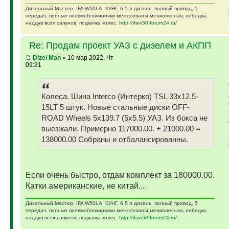
Дизельный Мастер. IFA W50LA, КУНГ, 6,5 л дизель, полный привод, 5
передач, полные пневмоблокировки межосевая и межколесная, лебедка,
наддув всех сапунов, подкачка колес.
http://ifaw50.forum24.ru/
Re: Продам проект УАЗ с дизелем и АКПП
Dizel Man
» 10 мар 2022, Чт
09:21
Колеса. Шина Interco (Интерко) TSL 33x12.5-
15LT 5 штук. Новые стальные диски OFF-
ROAD Wheels 5x139.7 (5x5.5) УАЗ. Из бокса не
выезжали. Примерно 117000.00. + 21000.00 =
138000.00 Собраны и отбалансированны.
Если очень быстро, отдам комплект за 180000.00.
Катки американские, не китай...
Дизельный Мастер. IFA W50LA, КУНГ, 6,5 л дизель, полный привод, 5
передач, полные пневмоблокировки межосевая и межколесная, лебедка,
наддув всех сапунов, подкачка колес.
http://ifaw50.forum24.ru/