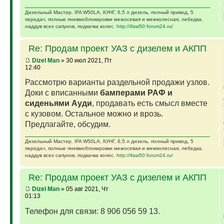
Дизельный Мастер. IFA W50LA, КУНГ, 6,5 л дизель, полный привод, 5
передач, полные пневмоблокировки межосевая и межколесная, лебедка,
наддув всех сапунов, подкачка колес.
http://ifaw50.forum24.ru/
Re: Продам проект УАЗ с дизелем и АКПП
Dizel Man
» 30 июл 2021, Пт
12:40
Рассмотрю варианты раздельной продажи узлов.
Доки с вписанными
бамперами РАФ и
сиденьями Ауди
, продавать есть смысл вместе
с кузовом. Остальное можно и врозь.
Предлагайте, обсудим.
Дизельный Мастер. IFA W50LA, КУНГ, 6,5 л дизель, полный привод, 5
передач, полные пневмоблокировки межосевая и межколесная, лебедка,
наддув всех сапунов, подкачка колес.
http://ifaw50.forum24.ru/
Re: Продам проект УАЗ с дизелем и АКПП
Dizel Man
» 05 авг 2021, Чт
01:13
Телефон для связи: 8 906 056 59 13.