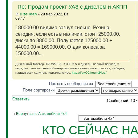
Re: Продам проект УАЗ с дизелем и АКПП
Dizel Man
» 29 мар 2022, Вт
09:47
180000.00 видимо загнул сильно. Резина,
сегодня, если есть в наличии, стоит 25000.00,
диски по 8800.00. Получается 125000.00 +
44000.00 = 169000.00. Отдам колеса за
150000.00...
Дизельный Мастер. IFA W50LA, КУНГ, 6,5 л дизель, полный привод, 5
передач, полные пневмоблокировки межосевая и межколесная, лебедка,
наддув всех сапунов, подкачка колес.
http://ifaw50.forum24.ru/
Показать сообщения за:
Поле сортировки
Ответить
Сообщений: 10 
Вернуться в Автомобили 4х4
КТО СЕЙЧАС Н