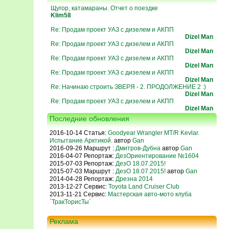
Щугор, катамараны. Отчет о поездке
Klim58
Re: Продам проект УАЗ с дизелем и АКПП
Dizel Man
Re: Продам проект УАЗ с дизелем и АКПП
Dizel Man
Re: Продам проект УАЗ с дизелем и АКПП
Dizel Man
Re: Продам проект УАЗ с дизелем и АКПП
Dizel Man
Re: Начинаю строить ЗВЕРЯ - 2. ПРОДОЛЖЕНИЕ 2 :)
Dizel Man
Re: Продам проект УАЗ с дизелем и АКПП
Dizel Man
Последние обновления
2016-10-14 Статья:
Goodyear Wrangler MT/R Kevlar.
Испытание Арктикой.
автор
Gan
2016-09-26 Маршрут :
Дмитров-Дубна
автор
Gan
2016-04-07 Репортаж:
ДезОриентирование №1604
2015-07-03 Репортаж:
ДезО 18.07.2015!
2015-07-03 Маршрут :
ДезО 18.07.2015!
автор
Gan
2014-04-28 Репортаж:
Дрезна 2014
2013-12-27 Сервис:
Toyota Land Cruiser Club
2013-11-21 Сервис:
Мастерская авто-мото клуба
`ТракТорисТы`
Реклама