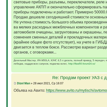
световые приборы, разъемы, переключатели, реле и
управление АКПП и окончательно сформировать па
приборы подключены и работают. Примерно 50000.
Продаю дешевле сегодняшней стоимости основных 
Не учтена стоимость большого объема произведенн
ва мелких расходных межблочных компонентов и р
автомобиля очищены, загрунтованы и окрашены, п
сомнения сменных деталей и прокладочных матери
(крайнее общее фото отсутствует), на учете в ГИБД
двигается в теплом боксе. Рассмотрю вариант разд
органов, с оговорками...
Дизельный Мастер. IFA W50LA, КУНГ, 6,5 л дизель, полный привод, 5 передач,
лебедка, наддув всех сапунов, подкачка колес.
http://ifaw50.forum24.ru/
Re: Продам проект УАЗ с 
Dizel Man
» 28 июл 2021, Ср 16:07
Объява на Авито:
https://www.avito.ru/mytischi/avtomo