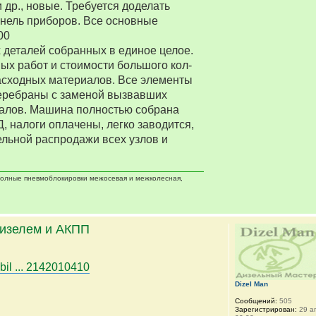
 др., новые. Требуется доделать
нель приборов. Все основные
00
деталей собранных в единое целое.
ых работ и стоимости большого кол-
асходных материалов. Все элементы
еребраны с заменой вызвавших
алов. Машина полностью собрана
Д, налоги оплачены, легко заводится,
ельной распродажи всех узлов и
 полные пневмоблокировки межосевая и межколесная,
дизелем и АКПП
bil ... 2142010410
Dizel Man
Сообщений:
505
Зарегистрирован:
29 ап