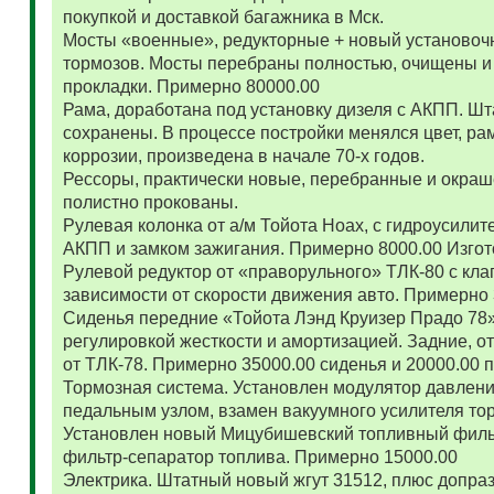
покупкой и доставкой багажника в Мск.
Мосты «военные», редукторные + новый установоч
тормозов. Мосты перебраны полностью, очищены и
прокладки. Примерно 80000.00
Рама, доработана под установку дизеля с АКПП. 
сохранены. В процессе постройки менялся цвет, ра
коррозии, произведена в начале 70-х годов.
Рессоры, практически новые, перебранные и окраш
полистно прокованы.
Рулевая колонка от а/м Тойота Ноах, с гидроусил
АКПП и замком зажигания. Примерно 8000.00 Изго
Рулевой редуктор от «праворульного» ТЛК-80 с кла
зависимости от скорости движения авто. Примерно
Сиденья передние «Тойота Лэнд Круизер Прадо 78
регулировкой жесткости и амортизацией. Задние, о
от ТЛК-78. Примерно 35000.00 сиденья и 20000.00
Тормозная система. Установлен модулятор давлени
педальным узлом, взамен вакуумного усилителя то
Установлен новый Мицубишевский топливный фильт
фильтр-сепаратор топлива. Примерно 15000.00
Электрика. Штатный новый жгут 31512, плюс допраз