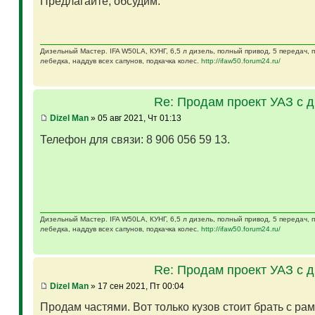
Предлагайте, обсудим.
Дизельный Мастер. IFA W50LA, КУНГ, 6,5 л дизель, полный привод, 5 передач,
лебедка, наддув всех сапунов, подкачка колес.
http://ifaw50.forum24.ru/
Re: Продам проект УАЗ с 
Dizel Man
» 05 авг 2021, Чт 01:13
Телефон для связи: 8 906 056 59 13.
Дизельный Мастер. IFA W50LA, КУНГ, 6,5 л дизель, полный привод, 5 передач,
лебедка, наддув всех сапунов, подкачка колес.
http://ifaw50.forum24.ru/
Re: Продам проект УАЗ с 
Dizel Man
» 17 сен 2021, Пт 00:04
Продам частями. Вот только кузов стоит брать с ра