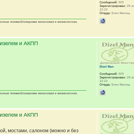
Сообщений:
505
Зарегистрирован:
29 ап
22:22
Откуда:
Близ Мытищ
 полные пневмоблокировки межосевая и межколесная,
дизелем и АКПП
Dizel Man
Сообщений:
505
Зарегистрирован:
29 ап
22:22
Откуда:
Близ Мытищ
 полные пневмоблокировки межосевая и межколесная,
дизелем и АКПП
мой, мостами, салоном (можно и без