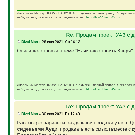
Дизельный Мастер. IFA W50LA, КУНГ, 6,5 л дизель, полный привод, 5 передач,
лебедка, наддув всех сапунов, подкачка колес.
http://ifaw50.forum24.ru/
Re: Продам проект УАЗ с 
Dizel Man
» 28 июл 2021, Ср 16:12
Описание стройки в теме "Начинаю строить Зверя"
Дизельный Мастер. IFA W50LA, КУНГ, 6,5 л дизель, полный привод, 5 передач,
лебедка, наддув всех сапунов, подкачка колес.
http://ifaw50.forum24.ru/
Re: Продам проект УАЗ с 
Dizel Man
» 30 июл 2021, Пт 12:40
Рассмотрю варианты раздельной продажи узлов. Д
сиденьями Ауди
, продавать есть смысл вместе с 