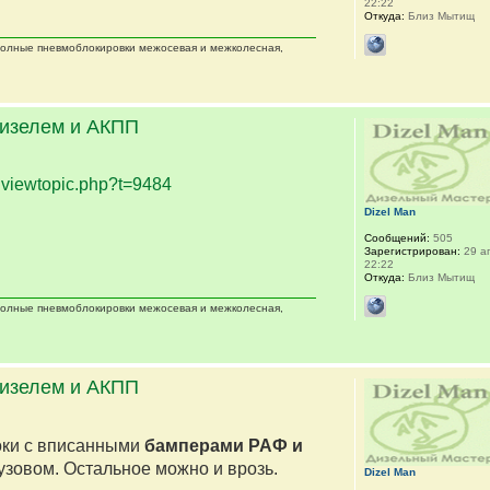
22:22
Откуда:
Близ Мытищ
 полные пневмоблокировки межосевая и межколесная,
дизелем и АКПП
.
viewtopic.php?t=9484
Dizel Man
Сообщений:
505
Зарегистрирован:
29 ап
22:22
Откуда:
Близ Мытищ
 полные пневмоблокировки межосевая и межколесная,
дизелем и АКПП
оки с вписанными
бамперами РАФ и
кузовом. Остальное можно и врозь.
Dizel Man