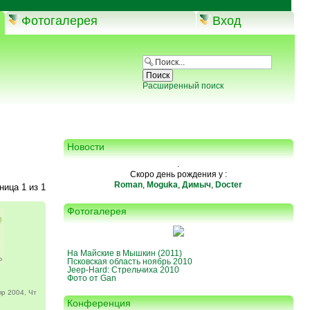
Фотогалерея
Вход
Расширенный поиск
Новости
.
Скоро день рождения у :
Roman
,
Moguka
,
Димыч
,
Docter
аница
1
из
1
Фотогалерея
На Майские в Мышкин (2011)
Псковская область ноябрь 2010
Jeep-Hard: Стрельчиха 2010
Фото от Gan
р 2004, Чт
Конференция