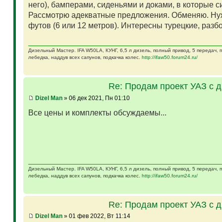
него), бамперами, сиденьями и доками, в которые 
Рассмотрю адекватные предложения. Обменяю. Ну
футов (6 или 12 метров). Интересны турецкие, разб
Дизельный Мастер. IFA W50LA, КУНГ, 6,5 л дизель, полный привод, 5 передач,
лебедка, наддув всех сапунов, подкачка колес.
http://ifaw50.forum24.ru/
Re: Продам проект УАЗ с 
Dizel Man
» 06 дек 2021, Пн 01:10
Все цены и комплекты обсуждаемы...
Дизельный Мастер. IFA W50LA, КУНГ, 6,5 л дизель, полный привод, 5 передач,
лебедка, наддув всех сапунов, подкачка колес.
http://ifaw50.forum24.ru/
Re: Продам проект УАЗ с 
Dizel Man
» 01 фев 2022, Вт 11:14