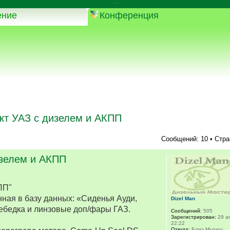
-->
ение
Конференция
кт УАЗ с дизелем и АКПП
Сообщений: 10 • Стр
изелем и АКПП
ПП"
ная в базу данных: «Сиденья Ауди,
Dizel Man
ебедка и линзовые доп/фары ГАЗ.
Сообщений:
505
Зарегистрирован:
29 ап
22:22
Откуда:
Близ Мытищ