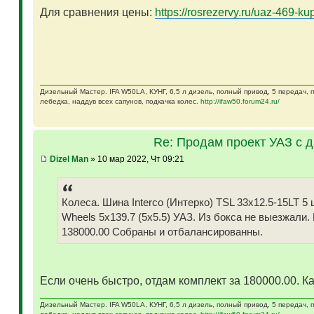
Для сравнения цены:
https://rosrezervy.ru/uaz-469-kup
Дизельный Мастер. IFA W50LA, КУНГ, 6,5 л дизель, полный привод, 5 передач,
лебедка, наддув всех сапунов, подкачка колес.
http://ifaw50.forum24.ru/
Re: Продам проект УАЗ с 
Dizel Man
» 10 мар 2022, Чт 09:21
Колеса. Шина Interco (Интерко) TSL 33x12.5-15LT
Wheels 5x139.7 (5x5.5) УАЗ. Из бокса не выезжали.
138000.00 Собраны и отбалансированны.
Если очень быстро, отдам комплект за 180000.00. Ка
Дизельный Мастер. IFA W50LA, КУНГ, 6,5 л дизель, полный привод, 5 передач,