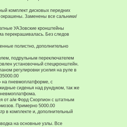
ный комплект дисковых передних
 окрашены. Заменены все сальники/
Штатные УАЗовские кронштейны
ма перекрашивалась. Без следов
енные полистно, дополнительно
ителем, подрульным переключателем
товлен установочный спецкронштейн.
паном регулировки усилия на руле в
 35000.00
» на пневмоплатформе, с
ткидные сиденья над рундуком, так же
 пневмоплатфома.
я от а/м Форд Скорпион с штатным
рмозов. Примерно 5000.00
р в комплекте и, дополнительный
водка на основные узлы. Все