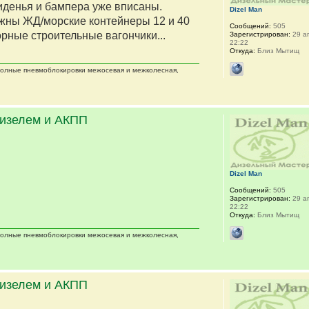
сиденья и бампера уже вписаны.
Dizel Man
жны ЖД/морские контейнеры 12 и 40
Сообщений:
505
орные строительные вагончики...
Зарегистрирован:
29 ап
22:22
Откуда:
Близ Мытищ
 полные пневмоблокировки межосевая и межколесная,
дизелем и АКПП
Dizel Man
Сообщений:
505
Зарегистрирован:
29 ап
22:22
Откуда:
Близ Мытищ
 полные пневмоблокировки межосевая и межколесная,
дизелем и АКПП