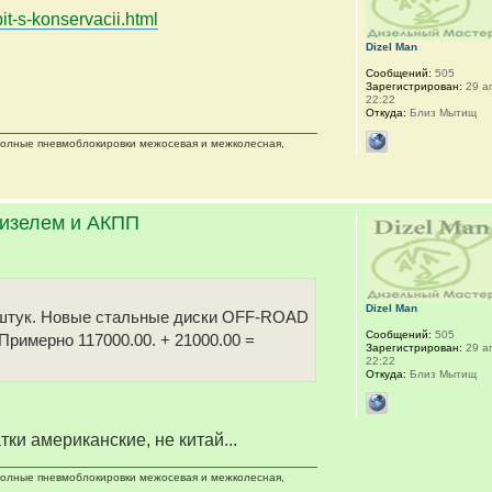
it-s-konservacii.html
Dizel Man
Сообщений:
505
Зарегистрирован:
29 ап
22:22
Откуда:
Близ Мытищ
 полные пневмоблокировки межосевая и межколесная,
дизелем и АКПП
Dizel Man
 5 штук. Новые стальные диски OFF-ROAD
Сообщений:
505
 Примерно 117000.00. + 21000.00 =
Зарегистрирован:
29 ап
22:22
Откуда:
Близ Мытищ
тки американские, не китай...
 полные пневмоблокировки межосевая и межколесная,