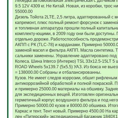
Лебедка автомобильная электрическая с датчиком 
9.5 12V 4309 кг. Не Китай. Новая, из коробки, трос
55000.00
Дизель Тойота 2LTE, 2,5 литра, адаптированный с
капремонт, плюс полный ремонт форсунок с замено
и топливная аппаратура прошли полный капитальн
комплекту-ющими, в 2009 году они были доступны. 
отдельно дороже. Работоспособность продемонстр
АКПП с РК (TLC-78) и карданами. Примерно 50000.
заменой масел и фильтра АКПП. Масла синтетика. 
сальники заменены. Управление адаптировано под 
Колеса. Шина Interco (Интерко) TSL 33x12.5-15LT 5
ROAD Wheels 5x139.7 (5x5.5) УАЗ. Из бокса не вые
= 138000.00 Собраны и отбалансированны.
Кузов. Не имеет следов коррозии, обшит рифленым
антикоррозийной обработкой и полной покраской. 
и примерно 25000.00 материалы на обшивку. Задняя
для экспедиционных вещей. Изготовлен оригиналь
герметичный корпус воздушного фильтра и под нег
Примерно 50000.00 кузов и 80000.00 обшивка. Итог
Каркас и тент. Тент новый. Примерно 4500.00 На ка
лен «Питерский» экспедиционный багажник 1840Х122