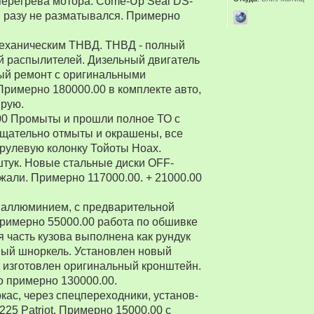
перегрева мотора. Come-Up Seal DS-
 ни разу не разматывался. Примерно
 механическим ТНВД. ТНВД - полный
й распылителей. Дизельный двигатель
ый ремонт с оригинальными
Примерно 180000.00 в комплекте авто,
ирую.
00 Промыты и прошли полное ТО с
Тщательно отмыты и окрашены, все
рулевую колонку Тойоты Ноах.
 штук. Новые стальные диски OFF-
зжали. Примерно 117000.00. + 21000.00
 аллюминием, с предварительной
Примерно 55000.00 работа по обшивке
 часть кузова выполнена как рундук
ный шноркель. Установлен новый
о изготовлен оригинальный кронштейн.
о примерно 130000.00.
ркас, через спецпереходники, установ-
5 Patriot. Примерно 15000.00 с