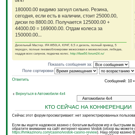
09:47
180000.00 видимо загнул сильно. Резина,
сегодня, если есть в наличии, стоит 25000.00,
диски по 8800.00. Получается 125000.00 +
44000.00 = 169000.00. Отдам колеса за
150000.00...
Дизельный Мастер. IFA W50LA, КУНГ, 6,5 л дизель, полный привод, 5
передач, полные пневмоблокировки межосевая и межколесная, лебедка,
наддув всех сапунов, подкачка колес.
http://ifaw50.forum24.ru/
Показать сообщения за:
Поле сортировки
Ответить
Сообщений: 10 
Вернуться в Автомобили 4х4
КТО СЕЙЧАС НА КОНФЕРЕНЦИИ
Сейчас этот форум просматривают: нет зарегистрированных пользоват
Если вы ищете надежное казино с богатым выбором игр и быстрыми в
обратите внимание на сайт интернет-казино Vostok (обзор вы можете 
https://hmkazinoru.com/casino/vostok-casino-review
). Наш обзор казино 