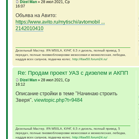
Dizel Man
» 28 июл 2021, Ср
16:07
Объява на Авито:
https://www.avito.ru/mytischi/avtomobil ...
2142010410
Дизельный Мастер. IFA W50LA, КУНГ, 6,5 л дизель, полный привод, 5
передач, полные пневмоблокировки межосевая и межколесная, лебедка,
наддув всех сапунов, подкачка колес.
http://ifaw50.forum24.ru/
Re: Продам проект УАЗ с дизелем и АКПП
Dizel Man
» 28 июл 2021, Ср
16:12
Описание стройки в теме "Начинаю строить
Зверя".
viewtopic.php?t=9484
Дизельный Мастер. IFA W50LA, КУНГ, 6,5 л дизель, полный привод, 5
передач, полные пневмоблокировки межосевая и межколесная, лебедка,
наддув всех сапунов, подкачка колес.
http://ifaw50.forum24.ru/