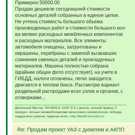
Примерно 50000.00
Продаю дешевле сегодняшней стоимости
основных деталей собранных в единое целое.
Не учтена стоимость большого объема
произведенных работ и стоимости большого кол-
ва мелких расходных межблочных компонентов
и расходных материалов. Все элементы
автомобиля очищены, загрунтованы и
окрашены, перебраны с заменой вызвавших
сомнения сменных деталей и прокладочных
материалов. Машина полностью собрана
(крайнее общее фото отсутствует), на учете в
ГИБДД, налоги оплачены, легко заводится,
двигается в теплом боксе. Рассмотрю вариант
раздельной распродажи всех узлов и органов, с
оговорками...
Дизельный Мастер. IFA W50LA, КУНГ, 6,5 л дизель, полный привод, 5
передач, полные пневмоблокировки межосевая и межколесная, лебедка,
наддув всех сапунов, подкачка колес.
http://ifaw50.forum24.ru/
Re: Продам проект УАЗ с дизелем и АКПП