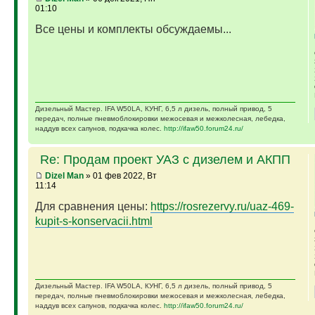
01:10
Все цены и комплекты обсуждаемы...
Дизельный Мастер. IFA W50LA, КУНГ, 6,5 л дизель, полный привод, 5
передач, полные пневмоблокировки межосевая и межколесная, лебедка,
наддув всех сапунов, подкачка колес.
http://ifaw50.forum24.ru/
Re: Продам проект УАЗ с дизелем и АКПП
Dizel Man
» 01 фев 2022, Вт
11:14
Для сравнения цены:
https://rosrezervy.ru/uaz-469-
kupit-s-konservacii.html
Дизельный Мастер. IFA W50LA, КУНГ, 6,5 л дизель, полный привод, 5
передач, полные пневмоблокировки межосевая и межколесная, лебедка,
наддув всех сапунов, подкачка колес.
http://ifaw50.forum24.ru/