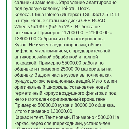
сальники заменены. Управление адаптировано
под рулевую колонку Тойоты Ноах.
Колеса. Шина Interco (Интерко) TSL 33x12.5-15LT
5 штук. Новые стальные диски OFF-ROAD
Wheels 5x139.7 (5x5.5) УАЗ. Из бокса не
выезжали. Примерно 117000.00. + 21000.00 =
138000.00 Собраны и отбалансированны.
Кузов. Не имеет следов коррозии, обшит
рифленым аллюминием, с предварительной
антикоррозийной обработкой и полной
покраской. Примерно 55000.00 работа по
обшивке и примерно 25000.00 материалы на
обшивку. Задняя часть кузова выполнена как
рундук для экспедиционных вещей. Изготовлен
оригинальный шноркель. Установлен новый
герметичный корпус воздушного фильтра и под
него изготовлен оригинальный кронштейн.
Примерно 50000.00 кузов и 80000.00 обшивка.
Итого примерно 130000.00.
Каркас и тент. Тент новый. Примерно 4500.00 На
каркас, через спецпереходники, установ-лен