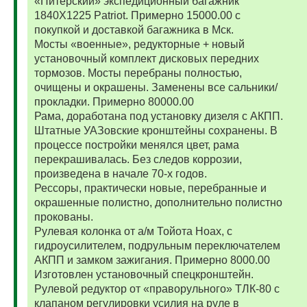
«Питерский» экспедиционный багажник
1840Х1225 Patriot. Примерно 15000.00 с
покупкой и доставкой багажника в Мск.
Мосты «военные», редукторные + новый
установочный комплект дисковых передних
тормозов. Мосты перебраны полностью,
очищены и окрашены. Заменены все сальники/
прокладки. Примерно 80000.00
Рама, доработана под установку дизеля с АКПП.
Штатные УАЗовские кронштейны сохранены. В
процессе постройки менялся цвет, рама
перекрашивалась. Без следов коррозии,
произведена в начале 70-х годов.
Рессоры, практически новые, перебранные и
окрашенные полистно, дополнительно полистно
прокованы.
Рулевая колонка от а/м Тойота Ноах, с
гидроусилителем, подрульным переключателем
АКПП и замком зажигания. Примерно 8000.00
Изготовлен установочный спецкронштейн.
Рулевой редуктор от «праворульного» ТЛК-80 с
клапаном регулировки усилия на руле в