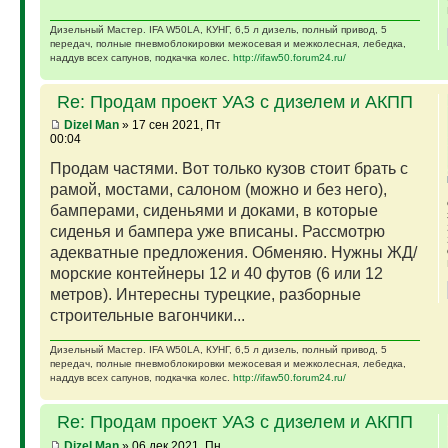
Дизельный Мастер. IFA W50LA, КУНГ, 6,5 л дизель, полный привод, 5
передач, полные пневмоблокировки межосевая и межколесная, лебедка,
наддув всех сапунов, подкачка колес.
http://ifaw50.forum24.ru/
Re: Продам проект УАЗ с дизелем и АКПП
Dizel Man
» 17 сен 2021, Пт
00:04
Продам частями. Вот только кузов стоит брать с
рамой, мостами, салоном (можно и без него),
бамперами, сиденьями и доками, в которые
сиденья и бампера уже вписаны. Рассмотрю
адекватные предложения. Обменяю. Нужны ЖД/
морские контейнеры 12 и 40 футов (6 или 12
метров). Интересны турецкие, разборные
строительные вагончики...
Дизельный Мастер. IFA W50LA, КУНГ, 6,5 л дизель, полный привод, 5
передач, полные пневмоблокировки межосевая и межколесная, лебедка,
наддув всех сапунов, подкачка колес.
http://ifaw50.forum24.ru/
Re: Продам проект УАЗ с дизелем и АКПП
Dizel Man
» 06 дек 2021, Пн