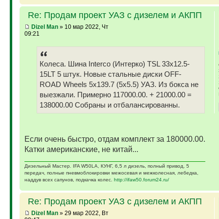
Re: Продам проект УАЗ с дизелем и АКПП
Dizel Man
» 10 мар 2022, Чт
09:21
Колеса. Шина Interco (Интерко) TSL 33x12.5-
15LT 5 штук. Новые стальные диски OFF-
ROAD Wheels 5x139.7 (5x5.5) УАЗ. Из бокса не
выезжали. Примерно 117000.00. + 21000.00 =
138000.00 Собраны и отбалансированны.
Если очень быстро, отдам комплект за 180000.00.
Катки американские, не китай...
Дизельный Мастер. IFA W50LA, КУНГ, 6,5 л дизель, полный привод, 5
передач, полные пневмоблокировки межосевая и межколесная, лебедка,
наддув всех сапунов, подкачка колес.
http://ifaw50.forum24.ru/
Re: Продам проект УАЗ с дизелем и АКПП
Dizel Man
» 29 мар 2022, Вт