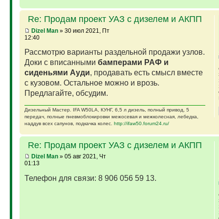
Re: Продам проект УАЗ с дизелем и АКПП
Dizel Man
» 30 июл 2021, Пт
12:40
Рассмотрю варианты раздельной продажи узлов.
Доки с вписанными
бамперами РАФ и
сиденьями Ауди
, продавать есть смысл вместе
с кузовом. Остальное можно и врозь.
Предлагайте, обсудим.
Дизельный Мастер. IFA W50LA, КУНГ, 6,5 л дизель, полный привод, 5
передач, полные пневмоблокировки межосевая и межколесная, лебедка,
наддув всех сапунов, подкачка колес.
http://ifaw50.forum24.ru/
Re: Продам проект УАЗ с дизелем и АКПП
Dizel Man
» 05 авг 2021, Чт
01:13
Телефон для связи: 8 906 056 59 13.