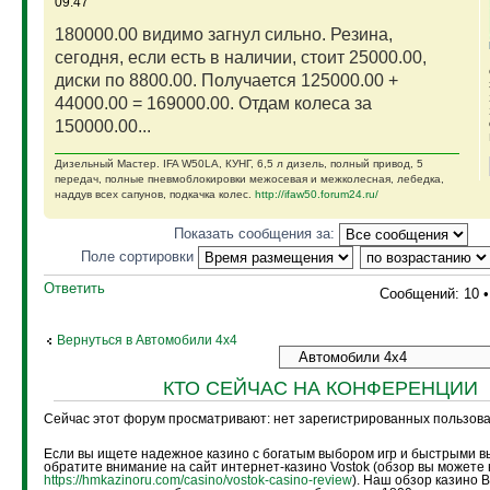
09:47
180000.00 видимо загнул сильно. Резина,
сегодня, если есть в наличии, стоит 25000.00,
диски по 8800.00. Получается 125000.00 +
44000.00 = 169000.00. Отдам колеса за
150000.00...
Дизельный Мастер. IFA W50LA, КУНГ, 6,5 л дизель, полный привод, 5
передач, полные пневмоблокировки межосевая и межколесная, лебедка,
наддув всех сапунов, подкачка колес.
http://ifaw50.forum24.ru/
Показать сообщения за:
Поле сортировки
Ответить
Сообщений: 10 
Вернуться в Автомобили 4х4
КТО СЕЙЧАС НА КОНФЕРЕНЦИИ
Сейчас этот форум просматривают: нет зарегистрированных пользоват
Если вы ищете надежное казино с богатым выбором игр и быстрыми в
обратите внимание на сайт интернет-казино Vostok (обзор вы можете 
https://hmkazinoru.com/casino/vostok-casino-review
). Наш обзор казино 