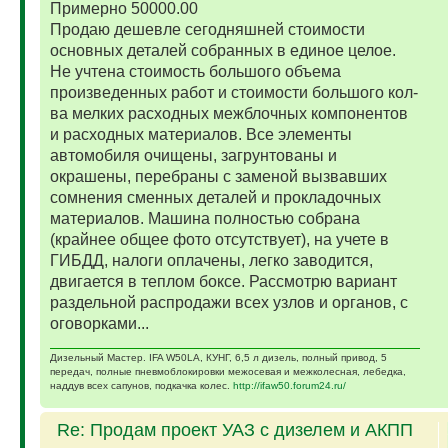
Примерно 50000.00
Продаю дешевле сегодняшней стоимости
основных деталей собранных в единое целое.
Не учтена стоимость большого объема
произведенных работ и стоимости большого кол-
ва мелких расходных межблочных компонентов
и расходных материалов. Все элементы
автомобиля очищены, загрунтованы и
окрашены, перебраны с заменой вызвавших
сомнения сменных деталей и прокладочных
материалов. Машина полностью собрана
(крайнее общее фото отсутствует), на учете в
ГИБДД, налоги оплачены, легко заводится,
двигается в теплом боксе. Рассмотрю вариант
раздельной распродажи всех узлов и органов, с
оговорками...
Дизельный Мастер. IFA W50LA, КУНГ, 6,5 л дизель, полный привод, 5
передач, полные пневмоблокировки межосевая и межколесная, лебедка,
наддув всех сапунов, подкачка колес.
http://ifaw50.forum24.ru/
Re: Продам проект УАЗ с дизелем и АКПП