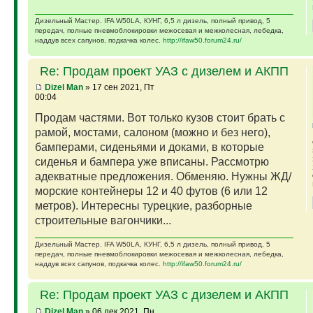
Дизельный Мастер. IFA W50LA, КУНГ, 6,5 л дизель, полный привод, 5
передач, полные пневмоблокировки межосевая и межколесная, лебедка,
наддув всех сапунов, подкачка колес.
http://ifaw50.forum24.ru/
Re: Продам проект УАЗ с дизелем и АКПП
Dizel Man
» 17 сен 2021, Пт
00:04
Продам частями. Вот только кузов стоит брать с
рамой, мостами, салоном (можно и без него),
бамперами, сиденьями и доками, в которые
сиденья и бампера уже вписаны. Рассмотрю
адекватные предложения. Обменяю. Нужны ЖД/
морские контейнеры 12 и 40 футов (6 или 12
метров). Интересны турецкие, разборные
строительные вагончики...
Дизельный Мастер. IFA W50LA, КУНГ, 6,5 л дизель, полный привод, 5
передач, полные пневмоблокировки межосевая и межколесная, лебедка,
наддув всех сапунов, подкачка колес.
http://ifaw50.forum24.ru/
Re: Продам проект УАЗ с дизелем и АКПП
Dizel Man
» 06 дек 2021, Пн