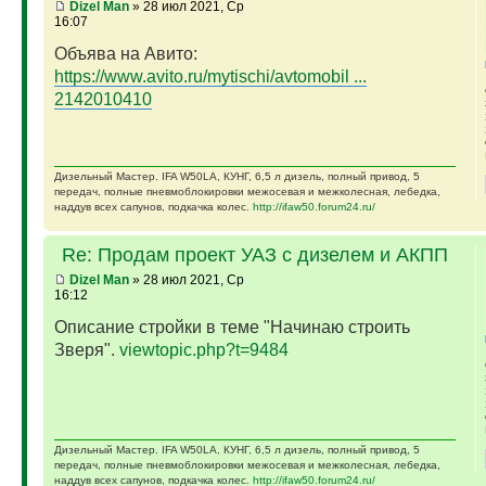
Dizel Man
» 28 июл 2021, Ср
16:07
Объява на Авито:
https://www.avito.ru/mytischi/avtomobil ...
2142010410
Дизельный Мастер. IFA W50LA, КУНГ, 6,5 л дизель, полный привод, 5
передач, полные пневмоблокировки межосевая и межколесная, лебедка,
наддув всех сапунов, подкачка колес.
http://ifaw50.forum24.ru/
Re: Продам проект УАЗ с дизелем и АКПП
Dizel Man
» 28 июл 2021, Ср
16:12
Описание стройки в теме "Начинаю строить
Зверя".
viewtopic.php?t=9484
Дизельный Мастер. IFA W50LA, КУНГ, 6,5 л дизель, полный привод, 5
передач, полные пневмоблокировки межосевая и межколесная, лебедка,
наддув всех сапунов, подкачка колес.
http://ifaw50.forum24.ru/