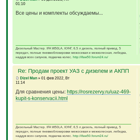
01:10
Все цены и комплекты обсуждаемы...
Дизельный Мастер. IFA W50LA, КУНГ, 6,5 л дизель, полный привод, 5
передач, полные пневмоблокировки межосевая и межколесная, лебедка,
наддув всех сапунов, подкачка колес.
http://ifaw50.forum24.ru/
Re: Продам проект УАЗ с дизелем и АКПП
Dizel Man
» 01 фев 2022, Вт
11:14
Для сравнения цены:
https://rosrezervy.ru/uaz-469-
kupit-s-konservacii.html
Дизельный Мастер. IFA W50LA, КУНГ, 6,5 л дизель, полный привод, 5
передач, полные пневмоблокировки межосевая и межколесная, лебедка,
наддув всех сапунов, подкачка колес.
http://ifaw50.forum24.ru/