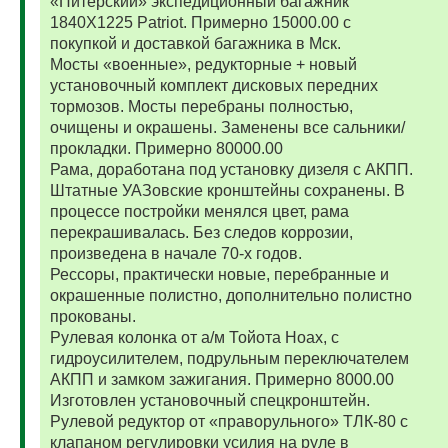
«Питерский» экспедиционный багажник
1840Х1225 Patriot. Примерно 15000.00 с
покупкой и доставкой багажника в Мск.
Мосты «военные», редукторные + новый
установочный комплект дисковых передних
тормозов. Мосты перебраны полностью,
очищены и окрашены. Заменены все сальники/
прокладки. Примерно 80000.00
Рама, доработана под установку дизеля с АКПП.
Штатные УАЗовские кронштейны сохранены. В
процессе постройки менялся цвет, рама
перекрашивалась. Без следов коррозии,
произведена в начале 70-х годов.
Рессоры, практически новые, перебранные и
окрашенные полистно, дополнительно полистно
прокованы.
Рулевая колонка от а/м Тойота Ноах, с
гидроусилителем, подрульным переключателем
АКПП и замком зажигания. Примерно 8000.00
Изготовлен установочный спецкронштейн.
Рулевой редуктор от «праворульного» ТЛК-80 с
клапаном регулировки усилия на руле в