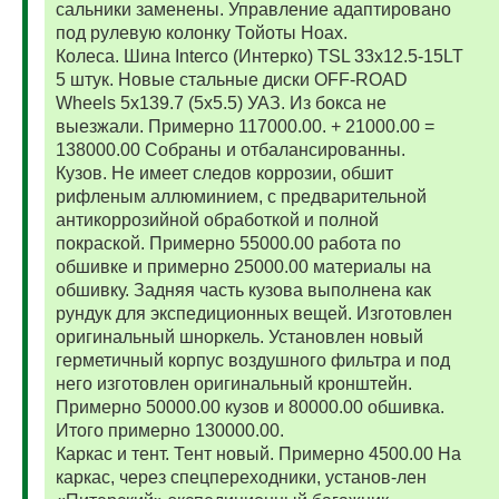
сальники заменены. Управление адаптировано
под рулевую колонку Тойоты Ноах.
Колеса. Шина Interco (Интерко) TSL 33x12.5-15LT
5 штук. Новые стальные диски OFF-ROAD
Wheels 5x139.7 (5x5.5) УАЗ. Из бокса не
выезжали. Примерно 117000.00. + 21000.00 =
138000.00 Собраны и отбалансированны.
Кузов. Не имеет следов коррозии, обшит
рифленым аллюминием, с предварительной
антикоррозийной обработкой и полной
покраской. Примерно 55000.00 работа по
обшивке и примерно 25000.00 материалы на
обшивку. Задняя часть кузова выполнена как
рундук для экспедиционных вещей. Изготовлен
оригинальный шноркель. Установлен новый
герметичный корпус воздушного фильтра и под
него изготовлен оригинальный кронштейн.
Примерно 50000.00 кузов и 80000.00 обшивка.
Итого примерно 130000.00.
Каркас и тент. Тент новый. Примерно 4500.00 На
каркас, через спецпереходники, установ-лен