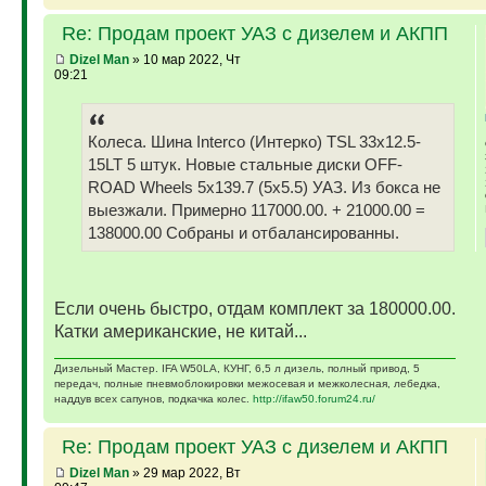
Re: Продам проект УАЗ с дизелем и АКПП
Dizel Man
» 10 мар 2022, Чт
09:21
Колеса. Шина Interco (Интерко) TSL 33x12.5-
15LT 5 штук. Новые стальные диски OFF-
ROAD Wheels 5x139.7 (5x5.5) УАЗ. Из бокса не
выезжали. Примерно 117000.00. + 21000.00 =
138000.00 Собраны и отбалансированны.
Если очень быстро, отдам комплект за 180000.00.
Катки американские, не китай...
Дизельный Мастер. IFA W50LA, КУНГ, 6,5 л дизель, полный привод, 5
передач, полные пневмоблокировки межосевая и межколесная, лебедка,
наддув всех сапунов, подкачка колес.
http://ifaw50.forum24.ru/
Re: Продам проект УАЗ с дизелем и АКПП
Dizel Man
» 29 мар 2022, Вт