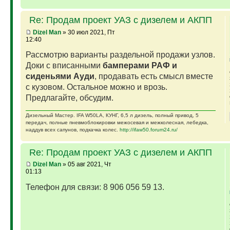
Re: Продам проект УАЗ с дизелем и АКПП
Dizel Man
» 30 июл 2021, Пт
12:40
Рассмотрю варианты раздельной продажи узлов.
Доки с вписанными
бамперами РАФ и
сиденьями Ауди
, продавать есть смысл вместе
с кузовом. Остальное можно и врозь.
Предлагайте, обсудим.
Дизельный Мастер. IFA W50LA, КУНГ, 6,5 л дизель, полный привод, 5
передач, полные пневмоблокировки межосевая и межколесная, лебедка,
наддув всех сапунов, подкачка колес.
http://ifaw50.forum24.ru/
Re: Продам проект УАЗ с дизелем и АКПП
Dizel Man
» 05 авг 2021, Чт
01:13
Телефон для связи: 8 906 056 59 13.