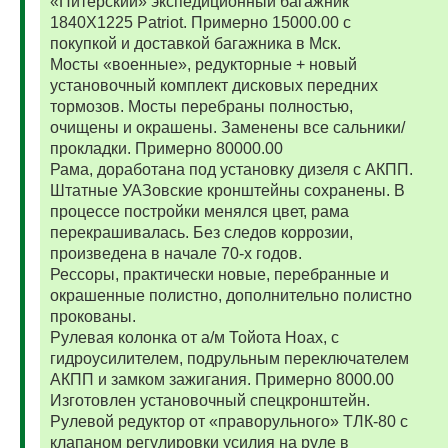
«Питерский» экспедиционный багажник
1840Х1225 Patriot. Примерно 15000.00 с
покупкой и доставкой багажника в Мск.
Мосты «военные», редукторные + новый
установочный комплект дисковых передних
тормозов. Мосты перебраны полностью,
очищены и окрашены. Заменены все сальники/
прокладки. Примерно 80000.00
Рама, доработана под установку дизеля с АКПП.
Штатные УАЗовские кронштейны сохранены. В
процессе постройки менялся цвет, рама
перекрашивалась. Без следов коррозии,
произведена в начале 70-х годов.
Рессоры, практически новые, перебранные и
окрашенные полистно, дополнительно полистно
прокованы.
Рулевая колонка от а/м Тойота Ноах, с
гидроусилителем, подрульным переключателем
АКПП и замком зажигания. Примерно 8000.00
Изготовлен установочный спецкронштейн.
Рулевой редуктор от «праворульного» ТЛК-80 с
клапаном регулировки усилия на руле в