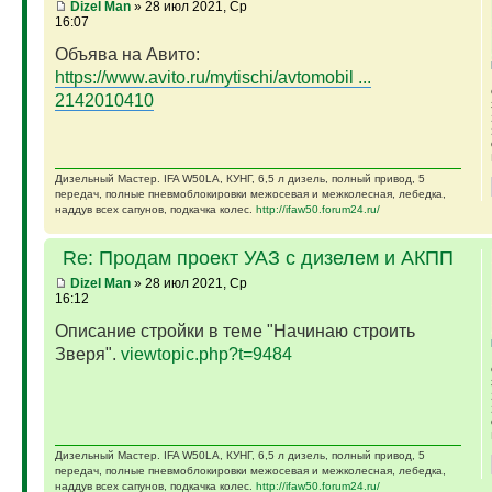
Dizel Man
» 28 июл 2021, Ср
16:07
Объява на Авито:
https://www.avito.ru/mytischi/avtomobil ...
2142010410
Дизельный Мастер. IFA W50LA, КУНГ, 6,5 л дизель, полный привод, 5
передач, полные пневмоблокировки межосевая и межколесная, лебедка,
наддув всех сапунов, подкачка колес.
http://ifaw50.forum24.ru/
Re: Продам проект УАЗ с дизелем и АКПП
Dizel Man
» 28 июл 2021, Ср
16:12
Описание стройки в теме "Начинаю строить
Зверя".
viewtopic.php?t=9484
Дизельный Мастер. IFA W50LA, КУНГ, 6,5 л дизель, полный привод, 5
передач, полные пневмоблокировки межосевая и межколесная, лебедка,
наддув всех сапунов, подкачка колес.
http://ifaw50.forum24.ru/