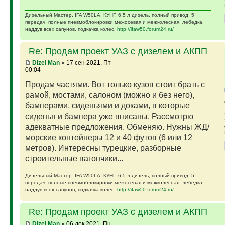
Дизельный Мастер. IFA W50LA, КУНГ, 6,5 л дизель, полный привод, 5
передач, полные пневмоблокировки межосевая и межколесная, лебедка,
наддув всех сапунов, подкачка колес.
http://ifaw50.forum24.ru/
Re: Продам проект УАЗ с дизелем и АКПП
Dizel Man
» 17 сен 2021, Пт
00:04
Продам частями. Вот только кузов стоит брать с
рамой, мостами, салоном (можно и без него),
бамперами, сиденьями и доками, в которые
сиденья и бампера уже вписаны. Рассмотрю
адекватные предложения. Обменяю. Нужны ЖД/
морские контейнеры 12 и 40 футов (6 или 12
метров). Интересны турецкие, разборные
строительные вагончики...
Дизельный Мастер. IFA W50LA, КУНГ, 6,5 л дизель, полный привод, 5
передач, полные пневмоблокировки межосевая и межколесная, лебедка,
наддув всех сапунов, подкачка колес.
http://ifaw50.forum24.ru/
Re: Продам проект УАЗ с дизелем и АКПП
Dizel Man
» 06 дек 2021, Пн