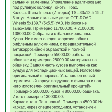
сальники заменены. Управление адаптировано
под рулевую колонку Тойоты Ноах.
Колеса. Шина Interco (Интерко) TSL 33x12.5-15LT
5 штук. Новые стальные диски OFF-ROAD
Wheels 5x139.7 (5x5.5) УАЗ. Из бокса не
выезжали. Примерно 117000.00. + 21000.00 =
138000.00 Собраны и отбалансированны.
Кузов. Не имеет следов коррозии, обшит
рифленым аллюминием, с предварительной
антикоррозийной обработкой и полной
покраской. Примерно 55000.00 работа по
обшивке и примерно 25000.00 материалы на
обшивку. Задняя часть кузова выполнена как
рундук для экспедиционных вещей. Изготовлен
оригинальный шноркель. Установлен новый
герметичный корпус воздушного фильтра и под
него изготовлен оригинальный кронштейн.
Примерно 50000.00 кузов и 80000.00 обшивка.
Итого примерно 130000.00.
Каркас и тент. Тент новый. Примерно 4500.00 На
каркас, через спецпереходники, установ-лен