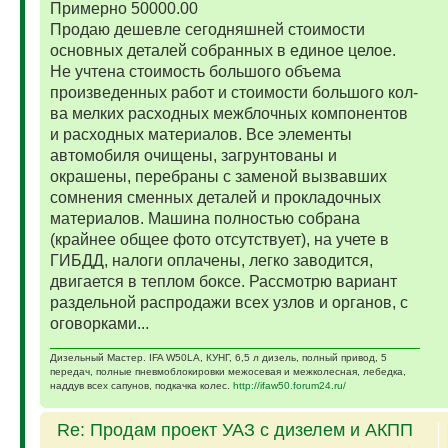
Примерно 50000.00
Продаю дешевле сегодняшней стоимости
основных деталей собранных в единое целое.
Не учтена стоимость большого объема
произведенных работ и стоимости большого кол-
ва мелких расходных межблочных компонентов
и расходных материалов. Все элементы
автомобиля очищены, загрунтованы и
окрашены, перебраны с заменой вызвавших
сомнения сменных деталей и прокладочных
материалов. Машина полностью собрана
(крайнее общее фото отсутствует), на учете в
ГИБДД, налоги оплачены, легко заводится,
двигается в теплом боксе. Рассмотрю вариант
раздельной распродажи всех узлов и органов, с
оговорками...
Дизельный Мастер. IFA W50LA, КУНГ, 6,5 л дизель, полный привод, 5
передач, полные пневмоблокировки межосевая и межколесная, лебедка,
наддув всех сапунов, подкачка колес.
http://ifaw50.forum24.ru/
Re: Продам проект УАЗ с дизелем и АКПП