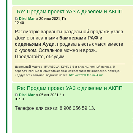
Re: Продам проект УАЗ с дизелем и АКПП
Dizel Man
» 30 июл 2021, Пт
12:40
Рассмотрю варианты раздельной продажи узлов.
Доки с вписанными
бамперами РАФ и
сиденьями Ауди
, продавать есть смысл вместе
с кузовом. Остальное можно и врозь.
Предлагайте, обсудим.
Дизельный Мастер. IFA W50LA, КУНГ, 6,5 л дизель, полный привод, 5
передач, полные пневмоблокировки межосевая и межколесная, лебедка,
наддув всех сапунов, подкачка колес.
http://ifaw50.forum24.ru/
Re: Продам проект УАЗ с дизелем и АКПП
Dizel Man
» 05 авг 2021, Чт
01:13
Телефон для связи: 8 906 056 59 13.