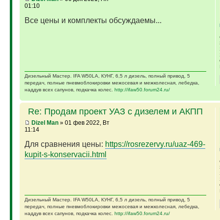
01:10
Все цены и комплекты обсуждаемы...
Дизельный Мастер. IFA W50LA, КУНГ, 6,5 л дизель, полный привод, 5
передач, полные пневмоблокировки межосевая и межколесная, лебедка,
наддув всех сапунов, подкачка колес.
http://ifaw50.forum24.ru/
Re: Продам проект УАЗ с дизелем и АКПП
Dizel Man
» 01 фев 2022, Вт
11:14
Для сравнения цены:
https://rosrezervy.ru/uaz-469-
kupit-s-konservacii.html
Дизельный Мастер. IFA W50LA, КУНГ, 6,5 л дизель, полный привод, 5
передач, полные пневмоблокировки межосевая и межколесная, лебедка,
наддув всех сапунов, подкачка колес.
http://ifaw50.forum24.ru/