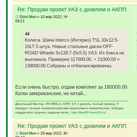
Re: Продам проект УАЗ с дизелем и АКПП
Dizel Man
» 10 мар 2022, Чт
09:21
Колеса. Шина Interco (Интерко) TSL 33x12.5-
15LT 5 штук. Новые стальные диски OFF-
ROAD Wheels 5x139.7 (5x5.5) УАЗ. Из бокса не
выезжали. Примерно 117000.00. + 21000.00 =
138000.00 Собраны и отбалансированны.
Если очень быстро, отдам комплект за 180000.00.
Катки американские, не китай...
Дизельный Мастер. IFA W50LA, КУНГ, 6,5 л дизель, полный привод, 5
передач, полные пневмоблокировки межосевая и межколесная, лебедка,
наддув всех сапунов, подкачка колес.
http://ifaw50.forum24.ru/
Re: Продам проект УАЗ с дизелем и АКПП
Dizel Man
» 29 мар 2022, Вт