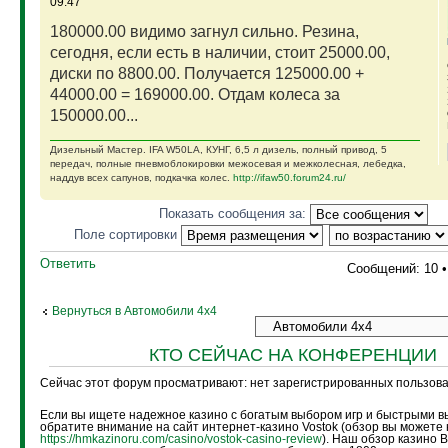
09:47
180000.00 видимо загнул сильно. Резина,
сегодня, если есть в наличии, стоит 25000.00,
диски по 8800.00. Получается 125000.00 +
44000.00 = 169000.00. Отдам колеса за
150000.00...
Дизельный Мастер. IFA W50LA, КУНГ, 6,5 л дизель, полный привод, 5
передач, полные пневмоблокировки межосевая и межколесная, лебедка,
наддув всех сапунов, подкачка колес.
http://ifaw50.forum24.ru/
Показать сообщения за:
Поле сортировки
Ответить
Сообщений: 10 
Вернуться в Автомобили 4х4
КТО СЕЙЧАС НА КОНФЕРЕНЦИИ
Сейчас этот форум просматривают: нет зарегистрированных пользоват
Если вы ищете надежное казино с богатым выбором игр и быстрыми в
обратите внимание на сайт интернет-казино Vostok (обзор вы можете 
https://hmkazinoru.com/casino/vostok-casino-review
). Наш обзор казино 