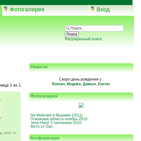
Фотогалерея
Вход
Расширенный поиск
Новости
.
Скоро день рождения у :
Roman
,
Moguka
,
Димыч
,
Docter
аница
1
из
1
Фотогалерея
На Майские в Мышкин (2011)
Псковская область ноябрь 2010
Jeep-Hard: Стрельчиха 2010
Фото от Gan
р 2004, Чт
Конференция