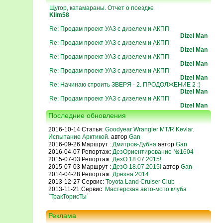
Щугор, катамараны. Отчет о поездке
Klim58
Re: Продам проект УАЗ с дизелем и АКПП
Dizel Man
Re: Продам проект УАЗ с дизелем и АКПП
Dizel Man
Re: Продам проект УАЗ с дизелем и АКПП
Dizel Man
Re: Продам проект УАЗ с дизелем и АКПП
Dizel Man
Re: Начинаю строить ЗВЕРЯ - 2. ПРОДОЛЖЕНИЕ 2 :)
Dizel Man
Re: Продам проект УАЗ с дизелем и АКПП
Dizel Man
Последние обновления
2016-10-14 Статья:
Goodyear Wrangler MT/R Kevlar.
Испытание Арктикой.
автор
Gan
2016-09-26 Маршрут :
Дмитров-Дубна
автор
Gan
2016-04-07 Репортаж:
ДезОриентирование №1604
2015-07-03 Репортаж:
ДезО 18.07.2015!
2015-07-03 Маршрут :
ДезО 18.07.2015!
автор
Gan
2014-04-28 Репортаж:
Дрезна 2014
2013-12-27 Сервис:
Toyota Land Cruiser Club
2013-11-21 Сервис:
Мастерская авто-мото клуба
`ТракТорисТы`
Реклама