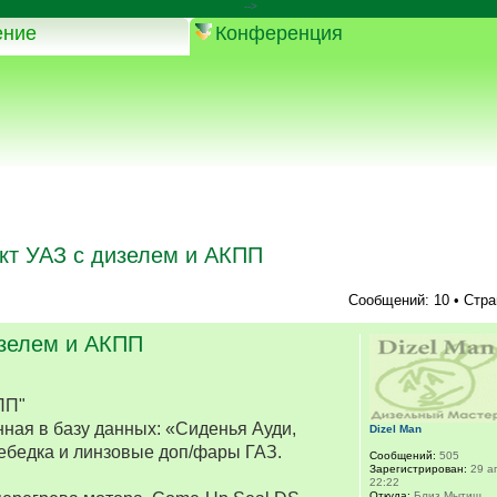
-->
ение
Конференция
кт УАЗ с дизелем и АКПП
Сообщений: 10 • Стр
изелем и АКПП
ПП"
ная в базу данных: «Сиденья Ауди,
Dizel Man
ебедка и линзовые доп/фары ГАЗ.
Сообщений:
505
Зарегистрирован:
29 ап
22:22
Откуда:
Близ Мытищ