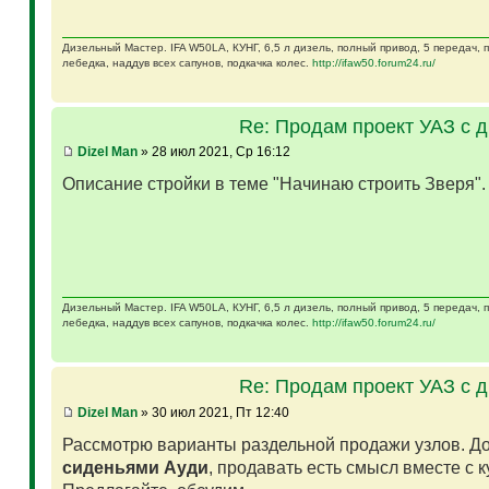
Дизельный Мастер. IFA W50LA, КУНГ, 6,5 л дизель, полный привод, 5 передач,
лебедка, наддув всех сапунов, подкачка колес.
http://ifaw50.forum24.ru/
Re: Продам проект УАЗ с 
Dizel Man
» 28 июл 2021, Ср 16:12
Описание стройки в теме "Начинаю строить Зверя"
Дизельный Мастер. IFA W50LA, КУНГ, 6,5 л дизель, полный привод, 5 передач,
лебедка, наддув всех сапунов, подкачка колес.
http://ifaw50.forum24.ru/
Re: Продам проект УАЗ с 
Dizel Man
» 30 июл 2021, Пт 12:40
Рассмотрю варианты раздельной продажи узлов. Д
сиденьями Ауди
, продавать есть смысл вместе с 