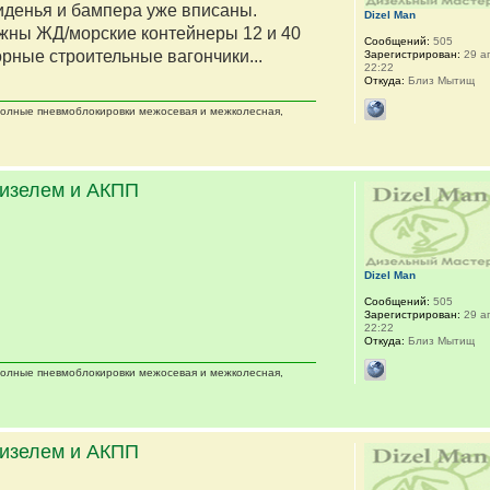
сиденья и бампера уже вписаны.
Dizel Man
жны ЖД/морские контейнеры 12 и 40
Сообщений:
505
орные строительные вагончики...
Зарегистрирован:
29 ап
22:22
Откуда:
Близ Мытищ
 полные пневмоблокировки межосевая и межколесная,
дизелем и АКПП
Dizel Man
Сообщений:
505
Зарегистрирован:
29 ап
22:22
Откуда:
Близ Мытищ
 полные пневмоблокировки межосевая и межколесная,
дизелем и АКПП