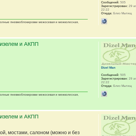
Сообщений:
505
Зарегистрирован:
29 ап
22:22
Откуда:
Близ Мытищ
 полные пневмоблокировки межосевая и межколесная,
дизелем и АКПП
Dizel Man
Сообщений:
505
Зарегистрирован:
29 ап
22:22
Откуда:
Близ Мытищ
 полные пневмоблокировки межосевая и межколесная,
дизелем и АКПП
мой, мостами, салоном (можно и без