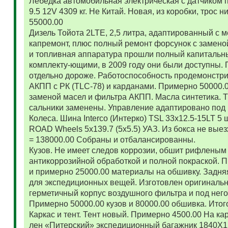
Лебедка автомобильная электрическая с датчиком 
9.5 12V 4309 кг. Не Китай. Новая, из коробки, трос
55000.00
Дизель Тойота 2LTE, 2,5 литра, адаптированный с
капремонт, плюс полный ремонт форсунок с замено
и топливная аппаратура прошли полный капитальн
комплекту-ющими, в 2009 году они были доступны. 
отдельно дороже. Работоспособность продемонстр
АКПП с РК (TLC-78) и карданами. Примерно 50000.
заменой масел и фильтра АКПП. Масла синтетика. 
сальники заменены. Управление адаптировано под 
Колеса. Шина Interco (Интерко) TSL 33x12.5-15LT 5
ROAD Wheels 5x139.7 (5x5.5) УАЗ. Из бокса не вые
= 138000.00 Собраны и отбалансированны.
Кузов. Не имеет следов коррозии, обшит рифленым
антикоррозийной обработкой и полной покраской. 
и примерно 25000.00 материалы на обшивку. Задняя
для экспедиционных вещей. Изготовлен оригиналь
герметичный корпус воздушного фильтра и под нег
Примерно 50000.00 кузов и 80000.00 обшивка. Итог
Каркас и тент. Тент новый. Примерно 4500.00 На ка
лен «Питерский» экспедиционный багажник 1840Х122