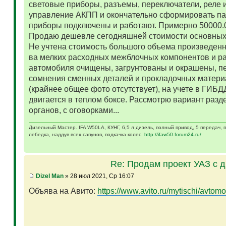
световые приборы, разъемы, переключатели, реле и
управление АКПП и окончательно сформировать па
приборы подключены и работают. Примерно 50000.
Продаю дешевле сегодняшней стоимости основных 
Не учтена стоимость большого объема произведенн
ва мелких расходных межблочных компонентов и р
автомобиля очищены, загрунтованы и окрашены, п
сомнения сменных деталей и прокладочных матери
(крайнее общее фото отсутствует), на учете в ГИБД
двигается в теплом боксе. Рассмотрю вариант разд
органов, с оговорками...
Дизельный Мастер. IFA W50LA, КУНГ, 6,5 л дизель, полный привод, 5 передач,
лебедка, наддув всех сапунов, подкачка колес.
http://ifaw50.forum24.ru/
Re: Продам проект УАЗ с 
Dizel Man
» 28 июл 2021, Ср 16:07
Объява на Авито:
https://www.avito.ru/mytischi/avtomo