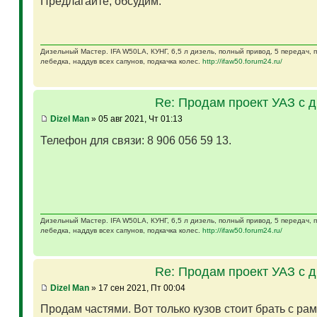
Предлагайте, обсудим.
Дизельный Мастер. IFA W50LA, КУНГ, 6,5 л дизель, полный привод, 5 передач,
лебедка, наддув всех сапунов, подкачка колес.
http://ifaw50.forum24.ru/
Re: Продам проект УАЗ с 
Dizel Man
» 05 авг 2021, Чт 01:13
Телефон для связи: 8 906 056 59 13.
Дизельный Мастер. IFA W50LA, КУНГ, 6,5 л дизель, полный привод, 5 передач,
лебедка, наддув всех сапунов, подкачка колес.
http://ifaw50.forum24.ru/
Re: Продам проект УАЗ с 
Dizel Man
» 17 сен 2021, Пт 00:04
Продам частями. Вот только кузов стоит брать с ра