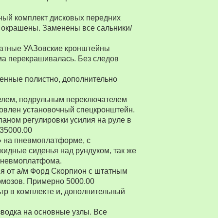
ный комплект дисковых передних
 окрашены. Заменены все сальники/
Штатные УАЗовские кронштейны
ма перекрашивалась. Без следов
енные полистно, дополнительно
ителем, подрульным переключателем
товлен установочный спецкронштейн.
паном регулировки усилия на руле в
 35000.00
» на пневмоплатформе, с
ткидные сиденья над рундуком, так же
 пневмоплатфома.
я от а/м Форд Скорпион с штатным
рмозов. Примерно 5000.00
р в комплекте и, дополнительный
водка на основные узлы. Все