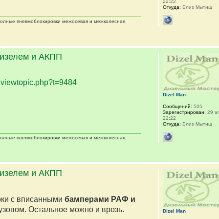
22:22
Откуда:
Близ Мытищ
 полные пневмоблокировки межосевая и межколесная,
дизелем и АКПП
.
viewtopic.php?t=9484
Dizel Man
Сообщений:
505
Зарегистрирован:
29 ап
22:22
Откуда:
Близ Мытищ
 полные пневмоблокировки межосевая и межколесная,
дизелем и АКПП
оки с вписанными
бамперами РАФ и
кузовом. Остальное можно и врозь.
Dizel Man