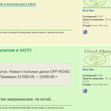
it-s-konservacii.html
Dizel Man
Сообщений:
505
Зарегистрирован:
29 ап
22:22
Откуда:
Близ Мытищ
 полные пневмоблокировки межосевая и межколесная,
дизелем и АКПП
Dizel Man
 5 штук. Новые стальные диски OFF-ROAD
Сообщений:
505
 Примерно 117000.00. + 21000.00 =
Зарегистрирован:
29 ап
22:22
Откуда:
Близ Мытищ
тки американские, не китай...
 полные пневмоблокировки межосевая и межколесная,