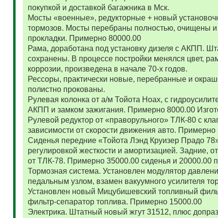
покупкой и доставкой багажника в Мск.
Мосты «военные», редукторные + новый установоч
тормозов. Мосты перебраны полностью, очищены и
прокладки. Примерно 80000.00
Рама, доработана под установку дизеля с АКПП. 
сохранены. В процессе постройки менялся цвет, ра
коррозии, произведена в начале 70-х годов.
Рессоры, практически новые, перебранные и окраш
полистно прокованы.
Рулевая колонка от а/м Тойота Ноах, с гидроусил
АКПП и замком зажигания. Примерно 8000.00 Изго
Рулевой редуктор от «праворульного» ТЛК-80 с кла
зависимости от скорости движения авто. Примерно
Сиденья передние «Тойота Лэнд Круизер Прадо 78
регулировкой жесткости и амортизацией. Задние, о
от ТЛК-78. Примерно 35000.00 сиденья и 20000.00
Тормозная система. Установлен модулятор давлени
педальным узлом, взамен вакуумного усилителя то
Установлен новый Мицубишевский топливный фильт
фильтр-сепаратор топлива. Примерно 15000.00
Электрика. Штатный новый жгут 31512, плюс допраз