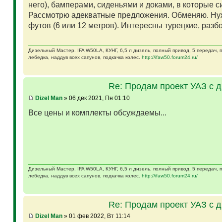
него), бамперами, сиденьями и доками, в которые 
Рассмотрю адекватные предложения. Обменяю. Ну
футов (6 или 12 метров). Интересны турецкие, разб
Дизельный Мастер. IFA W50LA, КУНГ, 6,5 л дизель, полный привод, 5 передач,
лебедка, наддув всех сапунов, подкачка колес.
http://ifaw50.forum24.ru/
Re: Продам проект УАЗ с 
Dizel Man
» 06 дек 2021, Пн 01:10
Все цены и комплекты обсуждаемы...
Дизельный Мастер. IFA W50LA, КУНГ, 6,5 л дизель, полный привод, 5 передач,
лебедка, наддув всех сапунов, подкачка колес.
http://ifaw50.forum24.ru/
Re: Продам проект УАЗ с 
Dizel Man
» 01 фев 2022, Вт 11:14