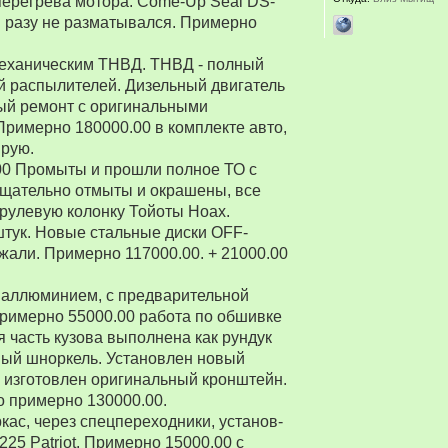
перегрева мотора. Come-Up Seal DS-
 ни разу не разматывался. Примерно
 механическим ТНВД. ТНВД - полный
й распылителей. Дизельный двигатель
ый ремонт с оригинальными
Примерно 180000.00 в комплекте авто,
ирую.
00 Промыты и прошли полное ТО с
Тщательно отмыты и окрашены, все
рулевую колонку Тойоты Ноах.
 штук. Новые стальные диски OFF-
зжали. Примерно 117000.00. + 21000.00
 аллюминием, с предварительной
Примерно 55000.00 работа по обшивке
 часть кузова выполнена как рундук
ный шноркель. Установлен новый
о изготовлен оригинальный кронштейн.
о примерно 130000.00.
ркас, через спецпереходники, установ-
5 Patriot. Примерно 15000.00 с