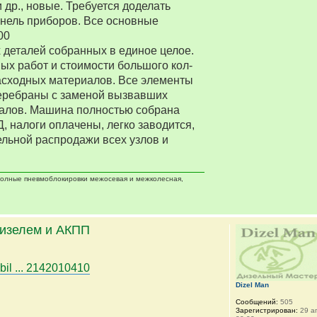
 др., новые. Требуется доделать
нель приборов. Все основные
00
деталей собранных в единое целое.
ых работ и стоимости большого кол-
асходных материалов. Все элементы
еребраны с заменой вызвавших
алов. Машина полностью собрана
Д, налоги оплачены, легко заводится,
ельной распродажи всех узлов и
 полные пневмоблокировки межосевая и межколесная,
дизелем и АКПП
bil ... 2142010410
Dizel Man
Сообщений:
505
Зарегистрирован:
29 ап