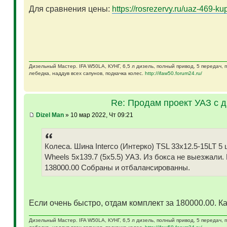
Для сравнения цены:
https://rosrezervy.ru/uaz-469-kup
Дизельный Мастер. IFA W50LA, КУНГ, 6,5 л дизель, полный привод, 5 передач,
лебедка, наддув всех сапунов, подкачка колес.
http://ifaw50.forum24.ru/
Re: Продам проект УАЗ с 
Dizel Man
» 10 мар 2022, Чт 09:21
Колеса. Шина Interco (Интерко) TSL 33x12.5-15LT
Wheels 5x139.7 (5x5.5) УАЗ. Из бокса не выезжали.
138000.00 Собраны и отбалансированны.
Если очень быстро, отдам комплект за 180000.00. Ка
Дизельный Мастер. IFA W50LA, КУНГ, 6,5 л дизель, полный привод, 5 передач,