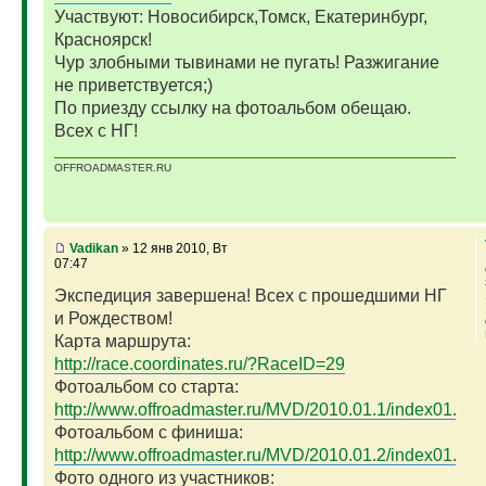
Участвуют: Новосибирск,Томск, Екатеринбург,
Красноярск!
Чур злобными тывинами не пугать! Разжигание
не приветствуется;)
По приезду ссылку на фотоальбом обещаю.
Всех с НГ!
OFFROADMASTER.RU
Vadikan
» 12 янв 2010, Вт
07:47
Экспедиция завершена! Всех с прошедшими НГ
и Рождеством!
Карта маршрута:
http://race.coordinates.ru/?RaceID=29
Фотоальбом со старта:
http://www.offroadmaster.ru/MVD/2010.01.1/index01.htm
Фотоальбом с финиша:
http://www.offroadmaster.ru/MVD/2010.01.2/index01.htm
Фото одного из участников: