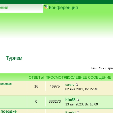
-->
ение
Конференция
Туризм
Тем: 42 • Стр
ОТВЕТЫ
ПРОСМОТРЫ
ПОСЛЕДНЕЕ СООБЩЕНИЕ
 может
carsrv
16
46975
02 янв 2011, Вс 22:40
Klim58
0
883273
13 авг 2023, Вс 16:09
 поездке
Klim58