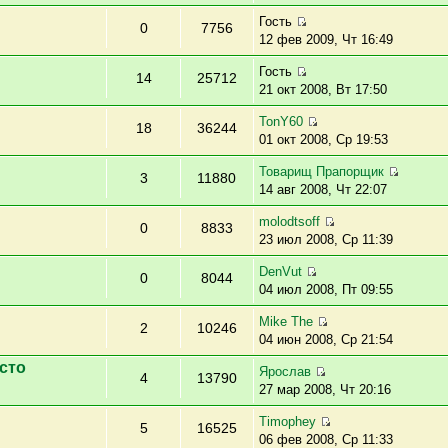
Гость
0
7756
12 фев 2009, Чт 16:49
Гость
14
25712
21 окт 2008, Вт 17:50
TonY60
18
36244
01 окт 2008, Ср 19:53
Товарищ Прапорщик
3
11880
14 авг 2008, Чт 22:07
molodtsoff
0
8833
23 июл 2008, Ср 11:39
DenVut
0
8044
04 июл 2008, Пт 09:55
Mike The
2
10246
04 июн 2008, Ср 21:54
сто
Ярослав
4
13790
27 мар 2008, Чт 20:16
Timophey
5
16525
06 фев 2008, Ср 11:33