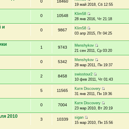
0
18460
19 май 2018, Сб 12:55
Klim58
0
10548
28 янв 2016, Чт 21:18
 и
Klim58
0
9867
03 апр 2015, Пт 04:25
ики
Menshykov
1
9743
21 сен 2011, Ср 03:20
Menshykov
0
5342
28 мар 2011, Пн 19:37
swisstour2
2
8458
10 фев 2011, Чт 01:43
Катя Discovery
5
11565
31 янв 2011, Пн 19:36
Катя Discovery
0
7004
23 мар 2010, Вт 20:19
ля 2010
sigan
3
10339
15 мар 2010, Пн 15:56