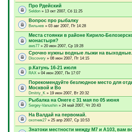
Про Рдейский
Seldon
» 13 окт 2007, Сб 11:25
Вопрос про рыбалку
Вильнев
» 03 авг 2007, Пт 14:28
Места стоянки в районе Кирило-Белозерск
монастыря?
aws77
» 20 июн 2007, Ср 19:28
Срочно нужны водные лыжи на выходные
Discovery
» 08 июн 2007, Пт 14:15
р.Катунь 16-21 июля
RAX
» 04 июн 2007, Пн 17:07
Порекомендуйте безлюдное место для отд
Москвой и Во
Dmitriy_K
» 19 июн 2007, Вт 20:32
Рыбалка на Онеге с 31 мая по 05 июня
Sergey-Vanushin
» 24 май 2007, Чт 20:43
На Валдай на первомай.
охотник27
» 25 апр 2007, Ср 10:53
Знатоки местности между М7 и А103, вам в