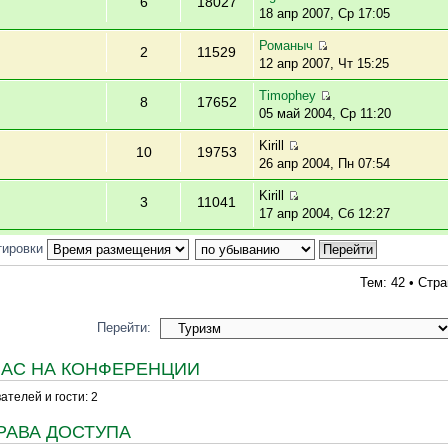
6
18027
18 апр 2007, Ср 17:05
Романыч
2
11529
12 апр 2007, Чт 15:25
Timophey
8
17652
05 май 2004, Ср 11:20
Kirill
10
19753
26 апр 2004, Пн 07:54
Kirill
3
11041
17 апр 2004, Сб 12:27
тировки
Тем: 42 • Стр
Перейти:
ЧАС НА КОНФЕРЕНЦИИ
телей и гости: 2
РАВА ДОСТУПА