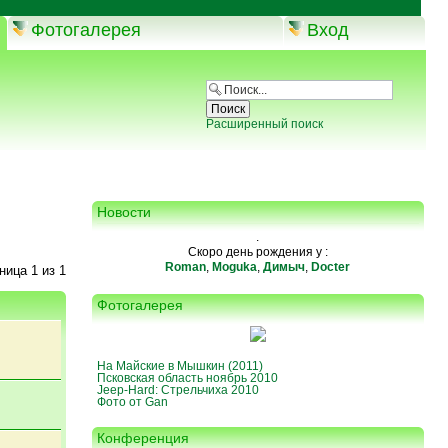
Фотогалерея
Вход
Расширенный поиск
Новости
.
Скоро день рождения у :
Roman
,
Moguka
,
Димыч
,
Docter
аница
1
из
1
Фотогалерея
На Майские в Мышкин (2011)
Псковская область ноябрь 2010
Jeep-Hard: Стрельчиха 2010
Фото от Gan
Конференция