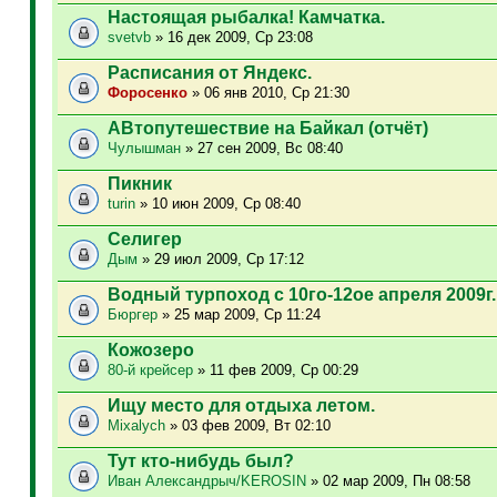
Настоящая рыбалка! Камчатка.
svetvb
» 16 дек 2009, Ср 23:08
Расписания от Яндекс.
Фopoceнкo
» 06 янв 2010, Ср 21:30
АВтопутешествие на Байкал (отчёт)
Чулышман
» 27 сен 2009, Вс 08:40
Пикник
turin
» 10 июн 2009, Ср 08:40
Селигер
Дым
» 29 июл 2009, Ср 17:12
Водный турпоход с 10го-12ое апреля 2009г.
Бюргер
» 25 мар 2009, Ср 11:24
Кожозеро
80-й крейсер
» 11 фев 2009, Ср 00:29
Ищу место для отдыха летом.
Mixalych
» 03 фев 2009, Вт 02:10
Тут кто-нибудь был?
Иван Александрыч/KEROSIN
» 02 мар 2009, Пн 08:58