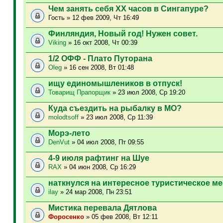
Чем занять себя XX часов в Сингапуре?
Гость » 12 фев 2009, Чт 16:49
Финляндия, Новый год! Нужен совет.
Viking
» 16 окт 2008, Чт 00:39
1/2 ОФФ - Плато Путорана
Oleg
» 16 сен 2008, Вт 01:48
ищу единомышлеников в отпуск!
Товарищ Прапорщик
» 23 июл 2008, Ср 19:20
Куда съездить на рыбалку в МО?
molodtsoff
» 23 июл 2008, Ср 11:39
Морэ-лето
DenVut
» 04 июл 2008, Пт 09:55
4-9 июля рафтинг на Шуе
RAX
» 04 июн 2008, Ср 16:29
наткнулся на интересное туристическое ме
ilay
» 24 мар 2008, Пн 23:51
Мистика перевала Дятлова
Фopoceнкo
» 05 фев 2008, Вт 12:11