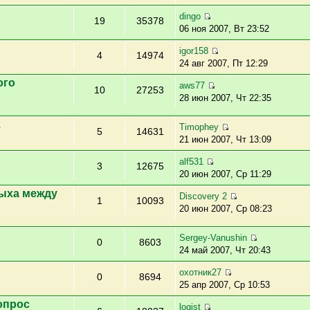
dingo
19
35378
06 ноя 2007, Вт 23:52
igor158
4
14974
24 авг 2007, Пт 12:29
ого
aws77
10
27253
28 июн 2007, Чт 22:35
.
Timophey
5
14631
21 июн 2007, Чт 13:09
alf531
3
12675
20 июн 2007, Ср 11:29
ыха между
Discovery 2
1
10093
20 июн 2007, Ср 08:23
Sergey-Vanushin
0
8603
24 май 2007, Чт 20:43
охотник27
0
8694
25 апр 2007, Ср 10:53
опрос
logist