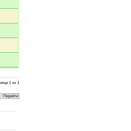
аница
1
из
1