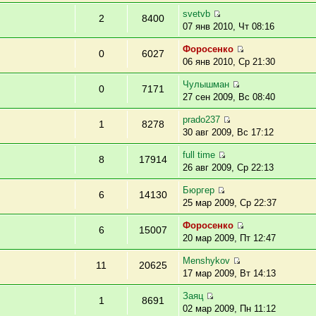
svetvb
2
8400
07 янв 2010, Чт 08:16
Фopoceнкo
0
6027
06 янв 2010, Ср 21:30
Чулышман
0
7171
27 сен 2009, Вс 08:40
prado237
1
8278
30 авг 2009, Вс 17:12
full time
8
17914
26 авг 2009, Ср 22:13
Бюргер
6
14130
25 мар 2009, Ср 22:37
Фopoceнкo
6
15007
20 мар 2009, Пт 12:47
Menshykov
11
20625
17 мар 2009, Вт 14:13
Заяц
1
8691
02 мар 2009, Пн 11:12