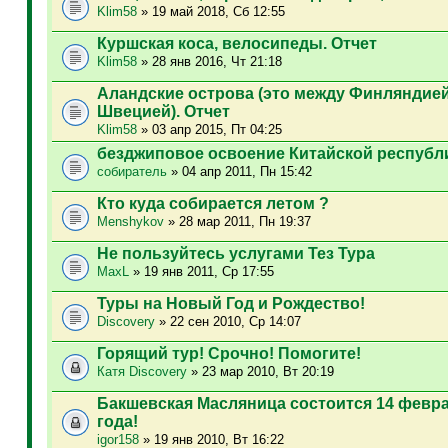
Klim58
» 19 май 2018, Сб 12:55
Куршская коса, велосипеды. Отчет
Klim58
» 28 янв 2016, Чт 21:18
Аландские острова (это между Финляндией
Швецией). Отчет
Klim58
» 03 апр 2015, Пт 04:25
безджиповое освоение Китайской республ
собиратель
» 04 апр 2011, Пн 15:42
Кто куда собирается летом ?
Menshykov
» 28 мар 2011, Пн 19:37
Не пользуйтесь услугами Тез Тура
MaxL
» 19 янв 2011, Ср 17:55
Туры на Новый Год и Рождество!
Discovery
» 22 сен 2010, Ср 14:07
Горящий тур! Срочно! Помогите!
Катя Discovery
» 23 мар 2010, Вт 20:19
Бакшевская Масляница состоится 14 февра
года!
igor158
» 19 янв 2010, Вт 16:22