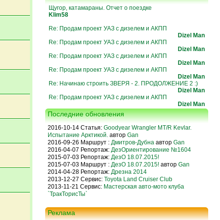
Щугор, катамараны. Отчет о поездке
Klim58
Re: Продам проект УАЗ с дизелем и АКПП
Dizel Man
Re: Продам проект УАЗ с дизелем и АКПП
Dizel Man
Re: Продам проект УАЗ с дизелем и АКПП
Dizel Man
Re: Продам проект УАЗ с дизелем и АКПП
Dizel Man
Re: Начинаю строить ЗВЕРЯ - 2. ПРОДОЛЖЕНИЕ 2 :)
Dizel Man
Re: Продам проект УАЗ с дизелем и АКПП
Dizel Man
Последние обновления
2016-10-14 Статья:
Goodyear Wrangler MT/R Kevlar.
Испытание Арктикой.
автор
Gan
2016-09-26 Маршрут :
Дмитров-Дубна
автор
Gan
2016-04-07 Репортаж:
ДезОриентирование №1604
2015-07-03 Репортаж:
ДезО 18.07.2015!
2015-07-03 Маршрут :
ДезО 18.07.2015!
автор
Gan
2014-04-28 Репортаж:
Дрезна 2014
2013-12-27 Сервис:
Toyota Land Cruiser Club
2013-11-21 Сервис:
Мастерская авто-мото клуба
`ТракТорисТы`
Реклама