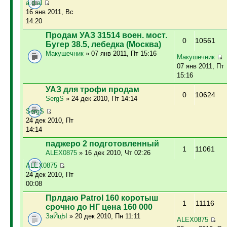
a.d.al
16 янв 2011, Вс
14:20
Продам УАЗ 31514 воен. мост.
0
10561
Бугер 38.5, лебедка (Москва)
Макушечник
» 07 янв 2011, Пт 15:16
Макушечник
07 янв 2011, Пт
15:16
УАЗ для трофи продам
0
10624
SergS
» 24 дек 2010, Пт 14:14
SergS
24 дек 2010, Пт
14:14
паджеро 2 подготовленный
1
11061
ALEX0875
» 16 дек 2010, Чт 02:26
ALEX0875
24 дек 2010, Пт
00:08
Прлдаю Patrol 160 коротыш
1
11116
срочно до НГ цена 160 000
ЗаЙцЫ
» 20 дек 2010, Пн 11:11
ALEX0875