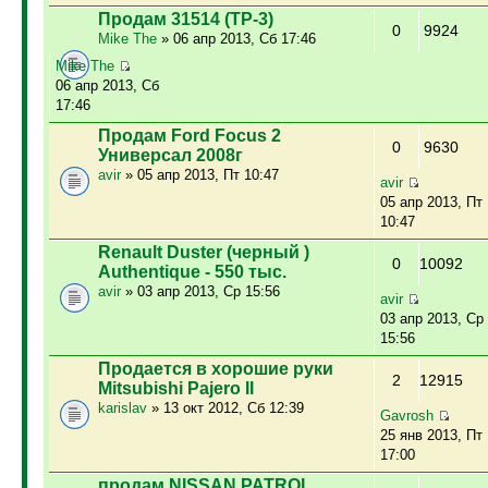
Продам 31514 (ТР-3)
0
9924
Mike The
» 06 апр 2013, Сб 17:46
Mike The
06 апр 2013, Сб
17:46
Продам Ford Focus 2
0
9630
Универсал 2008г
avir
» 05 апр 2013, Пт 10:47
avir
05 апр 2013, Пт
10:47
Renault Duster (черный )
0
10092
Authentique - 550 тыс.
avir
» 03 апр 2013, Ср 15:56
avir
03 апр 2013, Ср
15:56
Продается в хорошие руки
2
12915
Mitsubishi Pajero II
karislav
» 13 окт 2012, Сб 12:39
Gavrosh
25 янв 2013, Пт
17:00
продам NISSAN PATROL