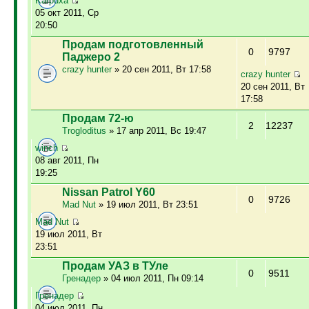
Karpuxa
05 окт 2011, Ср
20:50
Продам подготовленный
0
9797
Паджеро 2
crazy hunter
» 20 сен 2011, Вт 17:58
crazy hunter
20 сен 2011, Вт
17:58
Продам 72-ю
2
12237
Trogloditus
» 17 апр 2011, Вс 19:47
winch
08 авг 2011, Пн
19:25
Nissan Patrol Y60
0
9726
Mad Nut
» 19 июл 2011, Вт 23:51
Mad Nut
19 июл 2011, Вт
23:51
Продам УАЗ в ТУле
0
9511
Гренадер
» 04 июл 2011, Пн 09:14
Гренадер
04 июл 2011, Пн