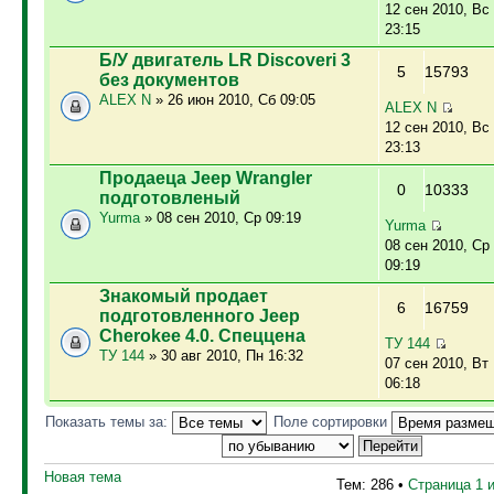
12 сен 2010, Вс
23:15
Б/У двигатель LR Discoveri 3
5
15793
без документов
ALEX N
» 26 июн 2010, Сб 09:05
ALEX N
12 сен 2010, Вс
23:13
Продаеца Jeep Wrangler
0
10333
подготовленый
Yurma
» 08 сен 2010, Ср 09:19
Yurma
08 сен 2010, Ср
09:19
Знакомый продает
6
16759
подготовленного Jeep
Cherokee 4.0. Спеццена
ТУ 144
ТУ 144
» 30 авг 2010, Пн 16:32
07 сен 2010, Вт
06:18
Показать темы за:
Поле сортировки
Новая тема
Тем: 286 •
Страница
1