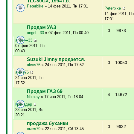
TLC80GX, 1994 г.в.
Peterbike
» 14 фев 2011, Пн 17:01
Peterbike
14 фев 2011, Пн
17:01
Продам УАЗ
0
9873
angel---33
» 07 фев 2011, Пн 00:40
angel---33
07 фев 2011, Пн
00:40
Suzuki Jimny продается.
0
10050
alexs76
» 24 янв 2011, Пн 17:52
alexs76
24 янв 2011, Пн
17:52
Продам ГАЗ 69
4
14672
Nikolay
» 17 янв 2011, Пн 18:04
Гренадер
23 янв 2011, Вс
20:21
продажа буханки
0
9632
омел79
» 22 янв 2011, Сб 13:45