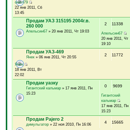
омел79
22 янв 2011, Сб
13:45
Продам УАЗ 315195 2004г.в.
2
11338
260 000
Апельсин67
» 20 янв 2011, Чт 19:03
Апельсин67
20 янв 2011, Чт
19:10
Продам УАЗ-469
2
11772
Янек
» 06 янв 2011, Чт 20:55
Янек
18 янв 2011, Вт
22:02
Продам уазку
0
9699
Гигантский кальмар
» 17 янв 2011, Пн
15:23
Гигантский
кальмар
17 янв 2011, Пн
15:23
Продам Pajero 2
4
15665
димульгатор
» 22 ноя 2010, Пн 16:06