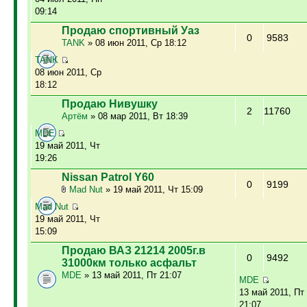
09:14
Продаю спортивный Уаз
0
9583
TANK
» 08 июн 2011, Ср 18:12
TANK
08 июн 2011, Ср
18:12
Продаю Нивушку
2
11760
Артём
» 08 мар 2011, Вт 18:39
MDE
19 май 2011, Чт
19:26
Nissan Patrol Y60
0
9199
Mad Nut
» 19 май 2011, Чт 15:09
Mad Nut
19 май 2011, Чт
15:09
Продаю ВАЗ 21214 2005г.в
0
9492
31000км только асфальт
MDE
» 13 май 2011, Пт 21:07
MDE
13 май 2011, Пт
21:07