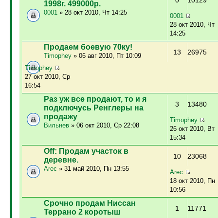
0
10129
1998г. 499000р.
0001
» 28 окт 2010, Чт 14:25
0001
28 окт 2010, Чт
14:25
Продаем боевую 70ку!
13
26975
Timophey
» 06 авг 2010, Пт 10:09
Timophey
27 окт 2010, Ср
16:54
Раз уж все продают, то и я
3
13480
подключусь Ренглеры на
продажу
Timophey
Вильнев
» 06 окт 2010, Ср 22:08
26 окт 2010, Вт
15:34
Off: Продам участок в
10
23068
деревне.
Arec
» 31 май 2010, Пн 13:55
Arec
18 окт 2010, Пн
10:56
Срочно продам Ниссан
1
11771
Террано 2 коротыш