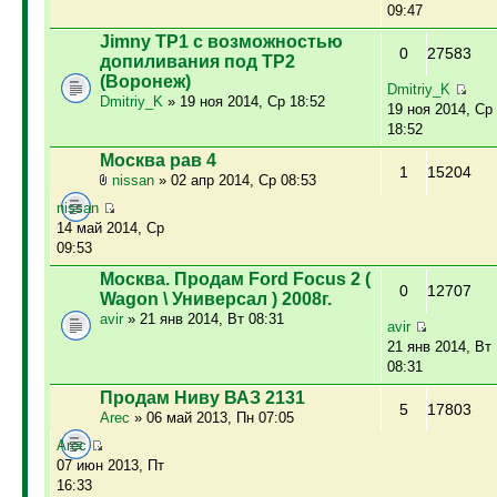
09:47
Jimny ТР1 с возможностью
0
27583
допиливания под ТР2
(Воронеж)
Dmitriy_K
Dmitriy_K
» 19 ноя 2014, Ср 18:52
19 ноя 2014, Ср
18:52
Москва рав 4
1
15204
nissan
» 02 апр 2014, Ср 08:53
nissan
14 май 2014, Ср
09:53
Москва. Продам Ford Focus 2 (
0
12707
Wagon \ Универсал ) 2008г.
avir
» 21 янв 2014, Вт 08:31
avir
21 янв 2014, Вт
08:31
Продам Ниву ВАЗ 2131
5
17803
Arec
» 06 май 2013, Пн 07:05
Arec
07 июн 2013, Пт
16:33