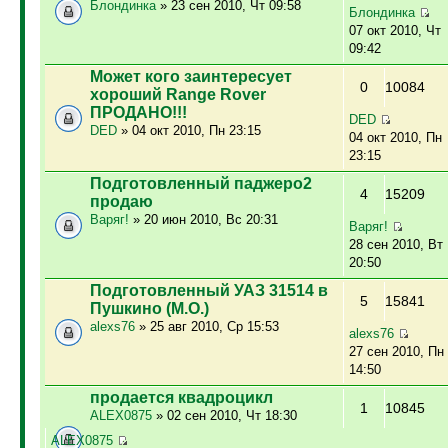
Блондинка
» 23 сен 2010, Чт 09:58
Блондинка
07 окт 2010, Чт
09:42
Может кого заинтересует
0
10084
хороший Range Rover
ПРОДАНО!!!
DED
DED
» 04 окт 2010, Пн 23:15
04 окт 2010, Пн
23:15
Подготовленный паджеро2
4
15209
продаю
Варяг!
» 20 июн 2010, Вс 20:31
Варяг!
28 сен 2010, Вт
20:50
Подготовленный УАЗ 31514 в
5
15841
Пушкино (М.О.)
alexs76
» 25 авг 2010, Ср 15:53
alexs76
27 сен 2010, Пн
14:50
продается квадроцикл
1
10845
ALEX0875
» 02 сен 2010, Чт 18:30
ALEX0875