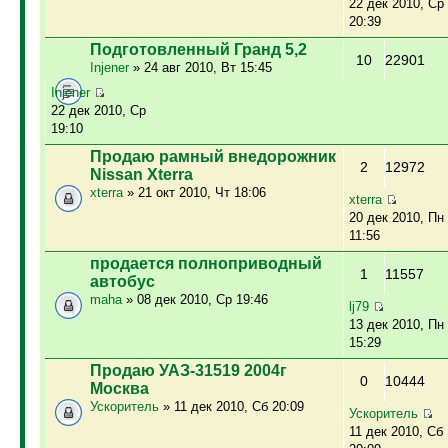
22 дек 2010, Ср
20:39
Подготовленный Гранд 5,2
10
22901
Injener
» 24 авг 2010, Вт 15:45
Injener
22 дек 2010, Ср
19:10
Продаю рамный внедорожник
2
12972
Nissan Xterra
xterra
» 21 окт 2010, Чт 18:06
xterra
20 дек 2010, Пн
11:56
продается полноприводный
1
11557
автобус
maha
» 08 дек 2010, Ср 19:46
lj79
13 дек 2010, Пн
15:29
Продаю УАЗ-31519 2004г
0
10444
Москва
Ускоритель
» 11 дек 2010, Сб 20:09
Ускоритель
11 дек 2010, Сб