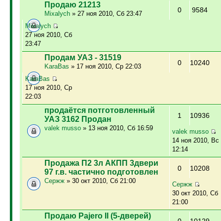
Продаю 21213
0
9584
Mixalych
» 27 ноя 2010, Сб 23:47
Mixalych
27 ноя 2010, Сб
23:47
Продам УАЗ - 31519
0
10240
KaraBas
» 17 ноя 2010, Ср 22:03
KaraBas
17 ноя 2010, Ср
22:03
продаётся потготовленный
1
10936
УАЗ 3162 Продан
valek musso
» 13 ноя 2010, Сб 16:59
valek musso
14 ноя 2010, Вс
12:14
Продажа П2 3л АКПП 3двери
0
10208
97 г.в. частично подготовлен
Сержж
» 30 окт 2010, Сб 21:00
Сержж
30 окт 2010, Сб
21:00
Продаю Pajero II (5-дверей)