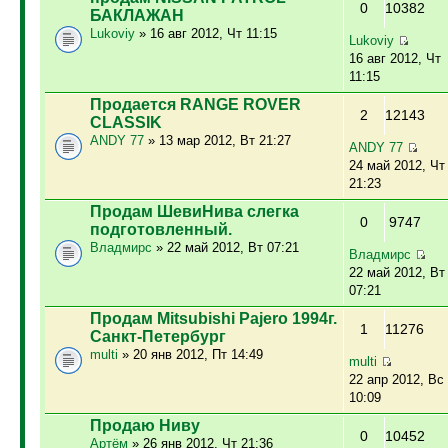
0
10382
БАКЛАЖАН
Lukoviy
» 16 авг 2012, Чт 11:15
Lukoviy
16 авг 2012, Чт
11:15
Продается RANGE ROVER
2
12143
CLASSIK
ANDY 77
» 13 мар 2012, Вт 21:27
ANDY 77
24 май 2012, Чт
21:23
Продам ШевиНива слегка
0
9747
подготовленный.
Владмирс
» 22 май 2012, Вт 07:21
Владмирс
22 май 2012, Вт
07:21
Продам Mitsubishi Pajero 1994г.
1
11276
Санкт-Петербург
multi
» 20 янв 2012, Пт 14:49
multi
22 апр 2012, Вс
10:09
Продаю Ниву
0
10452
Артём
» 26 янв 2012, Чт 21:36