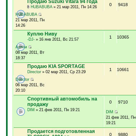
Продаю Suzuki Vitara 94 года
0
9418
HUBABUBA
» 21 мар 2011, Пн 14:26
HUBABUBA
21 мар 2011, Пн
14:26
Куплю Ниву
1
10365
-DJ-
» 16 янв 2011, Вс 21:57
Артём
08 мар 2011, Вт
18:37
Продаю KIA SPORTAGE
1
10661
Director
» 02 мар 2011, Ср 23:29
Director
06 мар 2011, Вс
20:10
Спортивный автомобиль на
0
9710
продажу
DIM
» 21 фев 2011, Пн 19:21
DIM
21 фев 2011, Пн
19:21
Продается подготовленная
0
9880