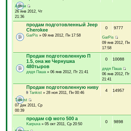
Артём
26 янв 2012, Чт
21:36
продам подготовленный Jeep
0
9777
Cherokee
GarPis
» 09 янв 2012, Пн 17:58
GarPis
09 янв 2012, Пн
17:58
Продам подготовленную П
0
10088
1.5, она же Чернушка
480тыров
дядя Паша
дядя Паша
» 06 янв 2012, Пт 21:41
06 янв 2012, Пт
21:41
Продам подготовленную ниву
4
14957
Tankist
» 28 ноя 2011, Пн 00:46
Tankist
07 дек 2011, Ср
00:39
продам сф мото 500 а
0
9898
Karpuxa
» 05 окт 2011, Ср 20:50