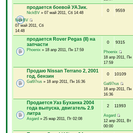
продается боевой УАЗик.
0
9559
NickBV
» 07 май 2011, Сб 14:48
NickBV
07 май 2011, Сб
14:48
продается Rover Pegas (II) на
0
9315
запчасти
Phoenix
» 18 апр 2011, Пн 17:59
Phoenix
18 апр 2011, Пн
17:59
Продаю Nissan Terrano 2, 2001
0
10109
год, бензин
Gal97rus
» 18 апр 2011, Пн 16:36
Gal97rus
18 апр 2011, Пн
16:36
Продается Уаз Буханка 2004
2
11993
года выпуска, двигатель 2.9
литра
Asgard
Asgard
» 25 мар 2011, Пт 02:08
12 апр 2011, Вт
00:00