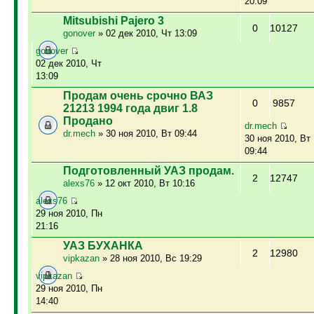
20:09
Mitsubishi Pajero 3
0
10127
gonover
» 02 дек 2010, Чт 13:09
gonover
02 дек 2010, Чт
13:09
Продам очень срочно ВАЗ
0
9857
21213 1994 года двиг 1.8
Продано
dr.mech
dr.mech
» 30 ноя 2010, Вт 09:44
30 ноя 2010, Вт
09:44
Подготовленный УАЗ продам.
2
12747
alexs76
» 12 окт 2010, Вт 10:16
alexs76
29 ноя 2010, Пн
21:16
УАЗ БУХАНКА
2
12980
vipkazan
» 28 ноя 2010, Вс 19:29
vipkazan
29 ноя 2010, Пн
14:40