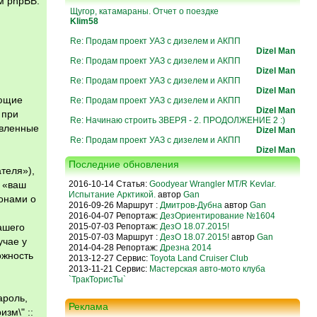
м phpBB.
Щугор, катамараны. Отчет о поездке
Klim58
Re: Продам проект УАЗ с дизелем и АКПП
Dizel Man
Re: Продам проект УАЗ с дизелем и АКПП
Dizel Man
Re: Продам проект УАЗ с дизелем и АКПП
Dizel Man
ующие
Re: Продам проект УАЗ с дизелем и АКПП
Dizel Man
 при
Re: Начинаю строить ЗВЕРЯ - 2. ПРОДОЛЖЕНИЕ 2 :)
авленные
Dizel Man
Re: Продам проект УАЗ с дизелем и АКПП
Dizel Man
Последние обновления
теля»),
м «ваш
2016-10-14 Статья:
Goodyear Wrangler MT/R Kevlar.
Испытание Арктикой.
автор
Gan
конами о
2016-09-26 Маршрут :
Дмитров-Дубна
автор
Gan
2016-04-07 Репортаж:
ДезОриентирование №1604
ашего
2015-07-03 Репортаж:
ДезО 18.07.2015!
2015-07-03 Маршрут :
ДезО 18.07.2015!
автор
Gan
учае у
2014-04-28 Репортаж:
Дрезна 2014
ожность
2013-12-27 Сервис:
Toyota Land Cruiser Club
2013-11-21 Сервис:
Мастерская авто-мото клуба
`ТракТорисТы`
ароль,
Реклама
зм\" ::