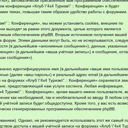
n-id»), автоматически присвоенные вам программным обеспечение
тем конференции «Клуб \"4х4 Туризм\" :: Конференция» и будет
вами темах, повышая таким образом удобство работы с форумами.
зм\" :: Конференция», мы можем установить cookies, внешние по
и выходят за рамки этого документа, целью которого является
аммным обеспечением phpBB. Вторым источником получения вашей
а форум. Этими данными могут быть, но не исчерпываются, след
остя (в дальнейшем «анонимные сообщения»), данные, указанные
еренция» (в дальнейшем «ваша учётная запись») и сообщения, ост
аши сообщения»).
означно идентифицируемое имя (в дальнейшем «ваше имя пользова
исью (далее «ваш пароль») и реальный адрес email (в дальнейше
 на форумах «Клуб \"4х4 Туризм\" :: Конференция» охраняется за
не, предоставляющей нам услуги хостинга. Любая информация,
4 Туризм\" :: Конференция», кроме вашего имени пользователя, в
ение как необходимой, так и необязательной ко вводу. В любом сл
 учётной записи будет общедоступна. Кроме того, у вас есть возм
тически сгенерированных программным обеспечением phpBB.
нием). Однако, не рекомендуется использовать этот же самый п
ством доступа к вашей учётной записи на форумах «Клуб \"4х4 Тури