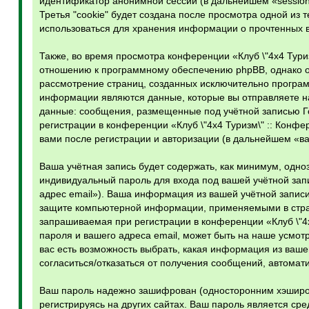
идентификатор анонимной сессии (в дальнейшем «sessio
Третья "cookie" будет создана после просмотра одной из 
использоваться для хранения информации о прочтенных 
Также, во время просмотра конференции «Клуб \"4х4 Тури
отношению к программному обеспечению phpBB, однако он
рассмотрение страниц, созданных исключительно прогр
информации являются данные, которые вы отправляете н
данные: сообщения, размещенные под учётной записью Г
регистрации в конференции «Клуб \"4х4 Туризм\" :: Конф
вами после регистрации и авторизации (в дальнейшем «в
Ваша учётная запись будет содержать, как минимум, одн
индивидуальный пароль для входа под вашей учётной зап
адрес email»). Ваша информация из вашей учётной записи
защите компьютерной информации, применяемыми в стра
запрашиваемая при регистрации в конференции «Клуб \"4х
пароля и вашего адреса email, может быть на наше усмотр
вас есть возможность выбрать, какая информация из вашей
согласиться/отказаться от получения сообщений, автома
Ваш пароль надежно зашифрован (односторонним хэширова
регистрируясь на других сайтах. Ваш пароль является сред