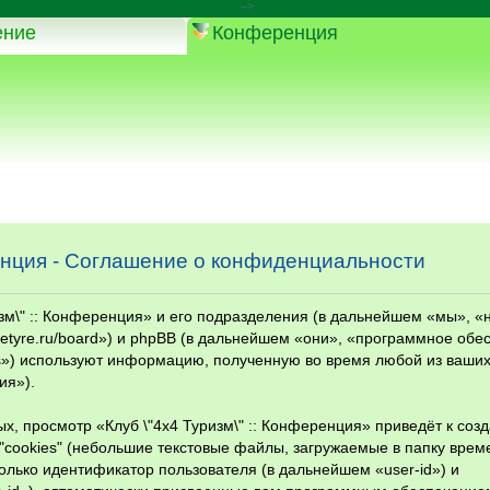
-->
ение
Конференция
ренция - Соглашение о конфиденциальности
изм\" :: Конференция» и его подразделения (в дальнейшем «мы», «
remetyre.ru/board») и phpBB (в дальнейшем «они», «программное об
») используют информацию, полученную во время любой из ваши
ия»).
, просмотр «Клуб \"4х4 Туризм\" :: Конференция» приведёт к соз
cookies" (небольшие текстовые файлы, загружаемые в папку врем
только идентификатор пользователя (в дальнейшем «user-id») и