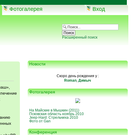
Фотогалерея
Вход
Расширенный поиск
Новости
.
Скоро день рождения у :
Roman
,
Димыч
наш»,
Фотогалерея
еспечение
х
На Майские в Мышкин (2011)
Псковская область ноябрь 2010
данию
Jeep-Hard: Стрельчиха 2010
Фото от Gan
енных
Конференция