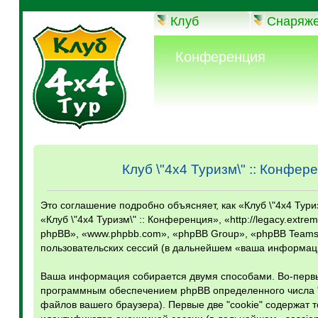
Клуб
Снаряж
Конференция
Клуб \"4х4 Туризм\" :: Конфе
Это соглашение подробно объясняет, как «Клуб \"4х4 Тур
«Клуб \"4х4 Туризм\" :: Конференция», «http://legacy.ext
phpBB», «www.phpbb.com», «phpBB Group», «phpBB Teams
пользовательских сессий (в дальнейшем «ваша информац
Ваша информация собирается двумя способами. Во-первых
программным обеспечением phpBB определенного числа "
файлов вашего браузера). Первые две "cookie" содержат 