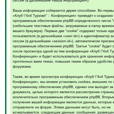
сессий (в дальнейшем «ваша информация»).
Ваша информация собирается двумя способами. Во-первы
«Клуб \"4х4 Туризм\" :: Конференция» приведёт к созданию
программным обеспечением phpBB определенного числа "c
(небольшие текстовые файлы, загружаемые в папку време
вашего браузера). Первые две "cookie" содержат только и
пользователя (в дальнейшем «user-id») и идентификатор 
сессии (в дальнейшем «session-id»), автоматически присв
программным обеспечением phpBB. Третья "cookie" будет 
после просмотра одной из тем конференции «Клуб \"4х4 Тур
Конференция» и будет использоваться для хранения инфо
прочтенных вами темах, повышая таким образом удобство 
форумами.
Также, во время просмотра конференции «Клуб \"4х4 Туризм
Конференция», мы можем установить cookies, внешние по
программному обеспечению phpBB, однако они выходят за 
документа, целью которого является рассмотрение страниц
исключительно программным обеспечением phpBB. Вторым
получения вашей информации являются данные, которые 
отправляете на форум. Этими данными могут быть, но не
исчерпываются, следующие данные: сообщения, размеще